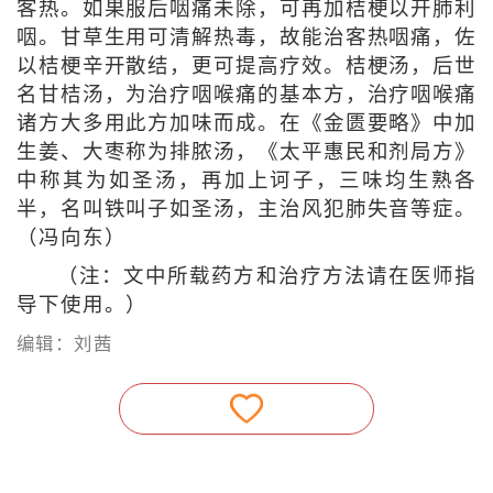
客热。如果服后咽痛未除，可再加桔梗以开肺利
咽。甘草生用可清解热毒，故能治客热咽痛，佐
以桔梗辛开散结，更可提高疗效。桔梗汤，后世
名甘桔汤，为治疗咽喉痛的基本方，治疗咽喉痛
诸方大多用此方加味而成。在《金匮要略》中加
生姜、大枣称为排脓汤，《太平惠民和剂局方》
中称其为如圣汤，再加上诃子，三味均生熟各
半，名叫铁叫子如圣汤，主治风犯肺失音等症。
（冯向东）
（注：文中所载药方和治疗方法请在医师指
导下使用。）
编辑：刘茜