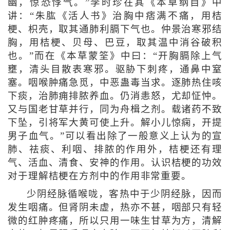
幽，惊恐悸气。”李时珍在其《本草纲目》中
讲：“朱肱《活人书》治胸中痞满不痛，用桔
梗、枳壳，取其通肺利膈下气也。仲景治寒邪结
胸，用桔梗、贝母、巴豆，取其温中消谷破积
也。”而在《本草蒙筌》中曰：“开胸膈除上气
壅，清头目散表寒邪。驱胁下刺疼，通鼻中窒
塞。咽喉肿痛急觅，中恶蛊毒当求。逐肺热住咳
下痰，治肺痈排脓养血。仍消恚怒，尤却怔忡。
又与国老甘草并行，同为舟楫之剂。载诸药不致
下坠，引将军大黄可使上升。解小儿惊痫，开提
男子血气。”可以看出除了一般意义上认为的宣
肺、祛痰、利咽、排脓的作用外，桔梗还有理
气、活血、清食、安神的作用。认识桔梗的功效
对于理解桔梗在方剂中的作用非常重要。
少阴经脉循喉咙，客热中于少阴经脉，因而
发生咽痛。但肾阴未虚，热亦不甚，咽部只有轻
微的红肿疼痛，所以只用一味生甘草为方，清解