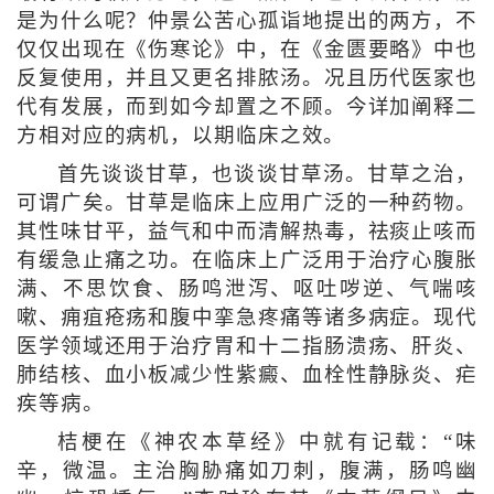
是为什么呢？仲景公苦心孤诣地提出的两方，不
仅仅出现在《伤寒论》中，在《金匮要略》中也
反复使用，并且又更名排脓汤。况且历代医家也
代有发展，而到如今却置之不顾。今详加阐释二
方相对应的病机，以期临床之效。
首先谈谈甘草，也谈谈甘草汤。甘草之治，
可谓广矣。甘草是临床上应用广泛的一种药物。
其性味甘平，益气和中而清解热毒，祛痰止咳而
有缓急止痛之功。在临床上广泛用于治疗心腹胀
满、不思饮食、肠鸣泄泻、呕吐哕逆、气喘咳
嗽、痈疽疮疡和腹中挛急疼痛等诸多病症。现代
医学领域还用于治疗胃和十二指肠溃疡、肝炎、
肺结核、血小板减少性紫癜、血栓性静脉炎、疟
疾等病。
桔梗在《神农本草经》中就有记载：“味
辛，微温。主治胸胁痛如刀刺，腹满，肠鸣幽