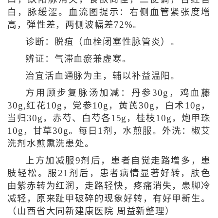
白，脉缓涩。血流图提示：右侧血管紧张度增
高，弹性差，两侧波幅差72%。
诊断：脱疽（血栓闭塞性脉管炎）。
辨证：气滞血瘀兼虚寒。
治宜活血通脉为主，辅以补益温阳。
方用顾步复脉汤加减：丹参30g，鸡血藤
30g,红花10g，党参10g，黄芪30g，白术10g，
当归30g，赤芍、白芍各15g，桂枝10g，炮甲珠
10g，甘草30g。每日1剂，水煎服。外洗：椒艾
洗剂水煎熏洗患处。
上方加减服9剂后，患者自觉走路增多，患
肢轻松。服21剂后，患者病情显著好转，肤色
由紫赤转为红润，走路轻快，疼痛消失，患脚冷
减轻，原来趾甲破碎的现象好转，有好甲新生。
（山西省大同新建康医院 周益新整理）