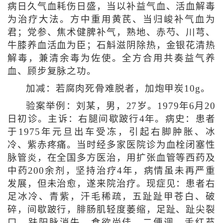
病日久气血耗伤日盛，当以补益气血、活血解毒
为治疗大法。方中重用黄芪、当归峻补气血为
君；党参、焦术健脾补气，熟地、赤芍、川芎、
牛膝养血活血为臣；石斛滋阴除热，金银花清热
解毒，兼清余毒为佐使。全方合用共奏益气养
血、顾步复脉之功。
加减：若腐肉死骨难脱者，加炮甲炭10g。
验案举例：刘某，男，27岁。1979年6月20
日初诊。主诉：右腿间歇跛行4年。病史：患者
于1975年元旦出车受冻，引起右脚肿胀、冰
冷、紫赤疼痛。当时经多家医院诊为血栓闭塞性
脉管炎，在全国多方医治，用扩张血管等西药及
中药200余剂，坚持治疗4年，病情虽未再严重
发展，但未治愈，遂来院治疗。现症见：患者右
足冰冷、青紫，汗毛稀疏，五趾趾甲苍白、破
碎，间歇跛行，腓肠肌轻度萎缩，足趾、趾尖裂
口，趺阳脉消失，食欲尚佳，二便调，舌红苔