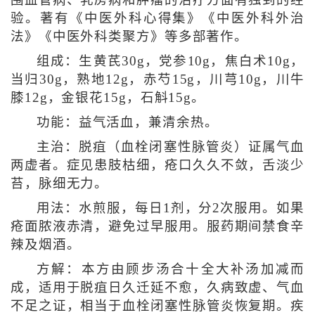
围血管病、乳房病和肿瘤的治疗方面有独到的经
验。著有《中医外科心得集》《中医外科外治
法》《中医外科类聚方》等多部著作。
组成：生黄芪30g，党参10g，焦白术10g，
当归30g，熟地12g，赤芍15g，川芎10g，川牛
膝12g，金银花15g，石斛15g。
功能：益气活血，兼清余热。
主治：脱疽（血栓闭塞性脉管炎）证属气血
两虚者。症见患肢枯细，疮口久久不敛，舌淡少
苔，脉细无力。
用法：水煎服，每日1剂，分2次服用。如果
疮面脓液赤清，避免过早服用。服药期间禁食辛
辣及烟酒。
方解：本方由顾步汤合十全大补汤加减而
成，适用于脱疽日久迁延不愈，久病致虚、气血
不足之证，相当于血栓闭塞性脉管炎恢复期。疾