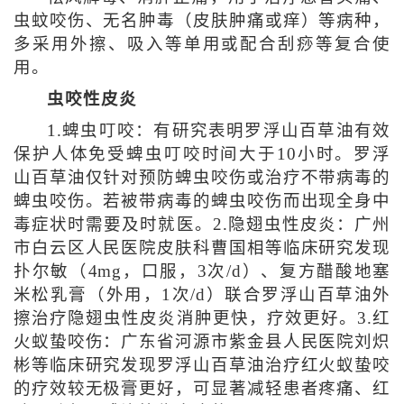
虫蚊咬伤、无名肿毒（皮肤肿痛或痒）等病种，
多采用外擦、吸入等单用或配合刮痧等复合使
用。
虫咬性皮炎
1.蜱虫叮咬：有研究表明罗浮山百草油有效
保护人体免受蜱虫叮咬时间大于10小时。罗浮
山百草油仅针对预防蜱虫咬伤或治疗不带病毒的
蜱虫咬伤。若被带病毒的蜱虫咬伤而出现全身中
毒症状时需要及时就医。2.隐翅虫性皮炎：广州
市白云区人民医院皮肤科曹国相等临床研究发现
扑尔敏（4mg，口服，3次/d）、复方醋酸地塞
米松乳膏（外用，1次/d）联合罗浮山百草油外
擦治疗隐翅虫性皮炎消肿更快，疗效更好。3.红
火蚁蛰咬伤：广东省河源市紫金县人民医院刘炽
彬等临床研究发现罗浮山百草油治疗红火蚁蛰咬
的疗效较无极膏更好，可显著减轻患者疼痛、红