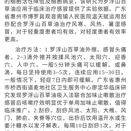
的细胞活性降低及细胞病变，该研究为罗浮山百
草油应用于临床治疗感冒提供了实验依据。广东
省惠州市博罗县观音阁镇人民医院温天赋运用刮
痧配合罗浮山百草油治疗风寒、风热、暑湿感
冒，对于轻重度患者均有效，对轻度患者有效率
更高。
治疗方法：1.罗浮山百草油外擦。感冒头痛
者，2~3滴外擦并按揉风池穴、太阳穴、迎香
穴、人中穴，一般5分钟头痛可以缓解。或鼻
滴，每日坚持使用3~5次，连续应用15~30日，
一般情况下，轻症7日内即可缓解。广东省惠州
市桥西街道麦地社区卫生服务中心廖定华临床研
究发现罗浮山百草油吸入法联合加味止嗽散治疗
感冒后咳嗽疗效明显优于单用加味止嗽散，值得
临床推广。2.刮痧。刮痧风池、太阳、大椎、风
门、肺俞、夹脊等穴位，出痧后饮用温开水或生
姜汁糖水以发汗解表。每隔10日刮痧1次。对于