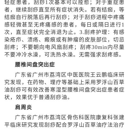
轻症患者，刮痧1次基本可以痊愈；对于重症患
者，继续刮痧直至所有症状消失。若有结痂，等
结痂自行脱落后再行刮痧；对于刮痧进程中疼痛
感轻微甚至无疼痛感的患者，每日或隔日进行1
次，直至症状完全消退为止。3.刮疼护理：有感
染疮疖、溃疡、瘢痕或有肿瘤的皮肤部位，切忌
刮疼；不要朝向电风扇刮疼；刮疼30min内尽量
不要冲冷水澡，可洗热水澡。无需强求刮疼感。
腰椎间盘突出症
广东省广州市荔湾区中医医院王云鹏临床研
究发现，在药物、理疗等基础上采用罗浮山百草
油刮痧可有效改善寒湿型腰椎间盘突出症患者症
状，效果优于普通刮痧油。
肩周炎
广东省广州市荔湾区骨伤科医院康复科张建
平临床研究发现刮痧配合罗浮山百草油疗法治疗