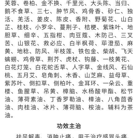
芙蓉、卷柏、金不换、千里光、大头陈、当归、
鹅不食草、三七、肿节风、鸡骨香、砂仁、独
活、羌活、姜皮、陈皮、香附、野菊花、山白
芷、桂枝、小罗伞、蔓荆子、桔梗、紫珠叶、地
胆草、细辛、五指柑、肉豆蔻、木防己、三叉
苦、山银花、救必应、白半枫荷、荜澄茄、麻
黄、地稔、防风、半枝莲、铁包金、柴胡、飞天
蠄蟧、鸡骨草、荆芥、虎杖、钩藤、一枝黄花、
白花灯笼、白花蛇舌草、人字草、金线风、石仙
桃、五月艾、皂角刺、木香、山芝麻、益母草、
紫苏叶、倒扣草、侧柏叶、金耳环、一朵云、重
楼、鱼腥草、吊黄、樟脑、水杨酸甲酯、松节
油、薄荷素油、丁香罗勒油、樟油、八角茴香
油、肉桂油、冰片、薄荷脑、桉油。辅料为茶
油。
功效主治
祛风解毒、消肿止痛，用于治疗感冒头痛、