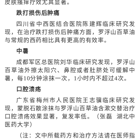
皮肤瘙痒疗效尤其显著。
跌打损伤后肿痛
四川省中西医结合医院陈建辉临床研究发
现，在治疗跌打损伤后肿痛方面，罗浮山百草油
与常规的西药相比具有更高的有效率。
中暑
成都军区总医院刘华临床研究发现，罗浮山
百草油外擦太阳穴、鼻腔或者肚脐处可缓解中
暑，每10分钟涂抹一次，1小时内不超过4次。
口腔溃疡
广东省梅州市人民医院王志骥临床研究发
现，蒙脱石散涂抹与罗浮山百草油含漱交替治疗
口腔溃疡效果显著，复发率低。（张磊 湖北中
医药大学）
（注：文中所载药方和治疗方法请在医师指