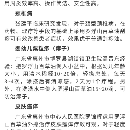
肩周炎效率高、操作简洁、安全性高。
颈椎病
张建平临床研究发现，对于颈型颈椎病，在
药物、理疗等手段的基础上采用罗浮山百草油刮
痧可有效改善患者症状，效果优于普通刮痧油。
婴幼儿粟粒疹（痱子）
广东省惠州市博罗县湖镇镇卫生院温晋东经
验：把罗浮山百草油倒入小盆中，根据幼儿年龄
大小，用清水稀释10~20倍，轻搽患处，每天
3~4次，涂搽后有清凉感，2天为1个疗程。另
外，在洗澡水中倒入罗浮山百草油15~20滴，可
防治痱子。
皮肤瘙痒
广东省惠州市中心人民医院罗锦辉运用罗浮
山百草油外擦治疗皮肤瘙痒疗效可观，对于轻度