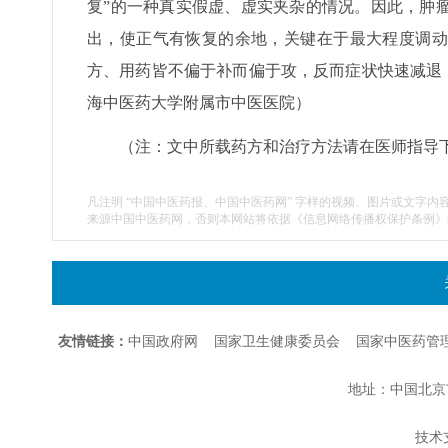
复”的一种真实假虚、虚实夹杂的情况。因此，肿
出，使正气有恢复的余地，关键在于最大程度调动
方、用药皆不偏于补而偏于攻，反而症状快速减退，
海中医药大学附属市中医医院）
（注：文中所载药方和治疗方法请在医师指导
凡注明 “中国中医药报、中国中医药网” 字样的视频、图片或文字内
来源中国中医药网，否则本网站将依据《信息网络传播权保护条例》
友情链接：
中国政府网
国家卫生健康委员会
国家中医药管
地址：中国北京市朝
技术支持