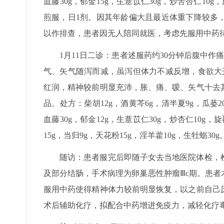
血藤30g，郁金15g，生薏苡仁30g，炒苦杏仁10g
煎服，日1剂。因其年龄偏大且最近体重下降较多
以作排查，患者因无人陪同就医，考虑先服用中药
1月11日二诊：患者述服药约30分钟后腹中作
气、矢气随泻而减，虽泻但体力不减反增，食欲大
红润，精神较前明显充沛，胀、痛、嗳、矢气十去
品。处方：柴胡12g，酒黄芩6g，清半夏9g，瓜蒌20
血藤30g，郁金12g，生薏苡仁30g，炒杏仁10g，
15g，当归9g，天花粉15g，淫羊藿10g，生牡蛎
随访：患者服完后即随子女去当地医院体检，
及部分结肠，手术病理为卵巢恶性肿瘤Ⅲc期。患
服用中药使得精神体力较前明显恢复，以之前自己
术后辅助化疗，拟配合中药增进免疫力，减轻化疗