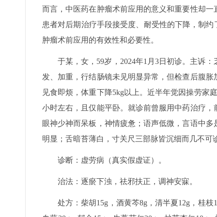
而言，中医药在肿瘤术前应用的意义和重要性却一
患者对后期治疗手段接受度、耐受性的下降，制约
肿瘤术前应用的有效性和必要性。
于某，女，59岁，2024年1月3日初诊。主
发、加重，行结肠镜未见明显异常，但检查后腹胀
见食即烦，体重下降5kg以上。近半年觉因操劳家
小时左右，且仅能平卧。就诊前曾服用中药治疗，
眼神少神而呆板，神情疲惫；语声低微，言语中多
明显；舌暗苔薄白，寸关尺三部脉皆沉细而几不可
诊断：虚劳病（真实假虚证）。
治法：逐瘀下浊，祛邪扶正，调神安寐。
处方：柴胡15g，酒黄芩8g，清半夏12g，桂枝1