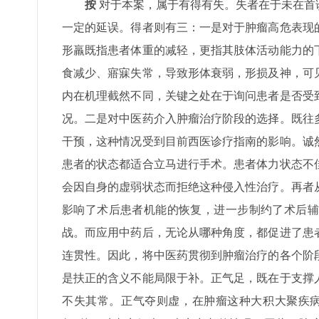
按
对于本案，属于有得有失。失者在于未在首
一定的延误。得者则有三：一是对于肿瘤高危表现
形羸既指患者体重的减轻，更指其肢体活动能力的
食减少、寤寐失常，导致形体衰弱，形损及神，可
内在机理截然不同，关键之处在于询问患者是否受
况。二是对中医药介入肿瘤治疗阶段的选择。既往
干预，这种情况受到目前西医诊疗指南的影响。诚
患者的状态都适合立马进行手术。患者体力状态不
会因自身的虚弱状态而拒绝这种侵入性治疗。再者
影响了术后患者机能的恢复，进一步制约了术后辅
战。而应用中药后，无论从哪种角度，都促进了患
连贯性。因此，将中医药贯彻到肿瘤治疗的各个阶
是扶正的含义不能局限于补。正气足，既在于支撑
不失其常。正气夺则虚，在肿瘤这种大积大聚疾病