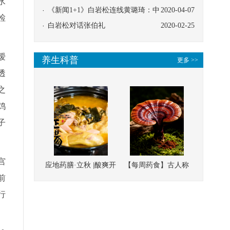
水
协同
《新闻1+1》白岩松连线黄璐琦：中
2020-04-07
检
医救治的临床效果
白岩松对话张伯礼
2020-02-25
嗳
养生科普
更多 >>
透
之
鸡
子
宫
应地药膳·立秋 |酸爽开
【每周药食】古人称
前
胃，一口入魂！喝下
它为“仙草”，滋补强
行
这碗汤，滋阴润燥、
壮、培本固元
清热降火