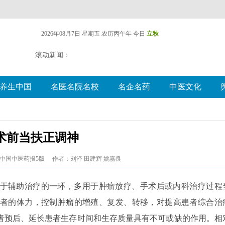
2026年08月7日 星期五
农历丙午年 今日
立秋
滚动新闻：
养生中国
名医名院名校
名企名药
中医文化
术前当扶正调神
中国中医药报5版
作者：刘泽 田建辉 姚嘉良
于辅助治疗的一环，多用于肿瘤放疗、手术后或内科治疗过程
者的体力，控制肿瘤的增殖、复发、转移，对提高患者综合治
者预后、延长患者生存时间和生存质量具有不可或缺的作用。相