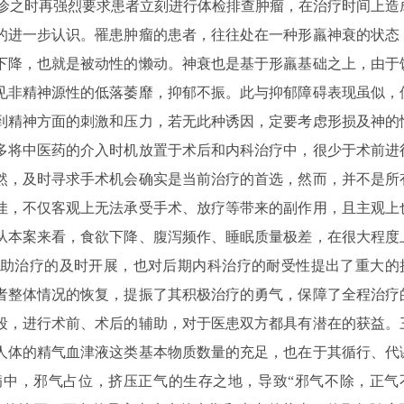
诊之时再强烈要求患者立刻进行体检排查肿瘤，在治疗时间上造
的进一步认识。罹患肿瘤的患者，往往处在一种形羸神衰的状态
下降，也就是被动性的懒动。神衰也是基于形羸基础之上，由于
见非精神源性的低落萎靡，抑郁不振。此与抑郁障碍表现虽似，
到精神方面的刺激和压力，若无此种诱因，定要考虑形损及神的
多将中医药的介入时机放置于术后和内科治疗中，很少于术前进
然，及时寻求手术机会确实是当前治疗的首选，然而，并不是所
佳，不仅客观上无法承受手术、放疗等带来的副作用，且主观上
从本案来看，食欲下降、腹泻频作、睡眠质量极差，在很大程度
助治疗的及时开展，也对后期内科治疗的耐受性提出了重大的
者整体情况的恢复，提振了其积极治疗的勇气，保障了全程治疗
段，进行术前、术后的辅助，对于医患双方都具有潜在的获益。
人体的精气血津液这类基本物质数量的充足，也在于其循行、代
中，邪气占位，挤压正气的生存之地，导致“邪气不除，正气