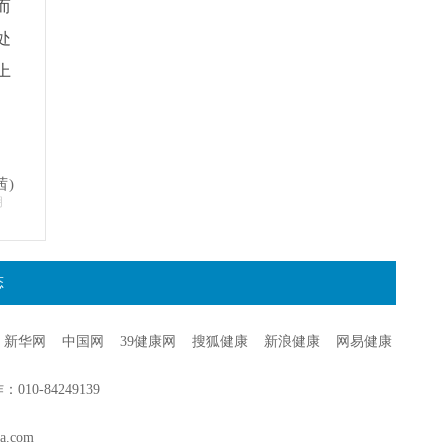
而
处
上
茜)
明
态
新华网
中国网
39健康网
搜狐健康
新浪健康
网易健康
0-84249139
a.com