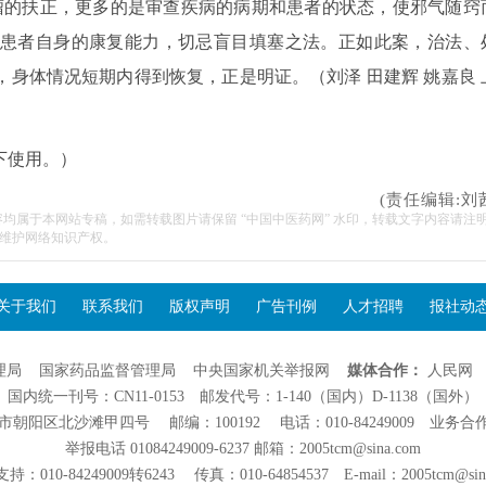
瘤的扶正，更多的是审查疾病的病期和患者的状态，使邪气随窍
患者自身的康复能力，切忌盲目填塞之法。正如此案，治法、
身体情况短期内得到恢复，正是明证。（刘泽 田建辉 姚嘉良 
下使用。）
(责任编辑:刘
容均属于本网站专稿，如需转载图片请保留 “中国中医药网” 水印，转载文字内容请注
维护网络知识产权。
关于我们
联系我们
版权声明
广告刊例
人才招聘
报社动
理局
国家药品监督管理局
中央国家机关举报网
媒体合作：
人民网
国内统一刊号：CN11-0153 邮发代号：1-140（国内）D-1138（国外）
阳区北沙滩甲四号 邮编：100192 电话：010-84249009 业务合作：01
举报电话 01084249009-6237 邮箱：2005tcm@sina.com
：010-84249009转6243 传真：010-64854537 E-mail：2005tcm@sin