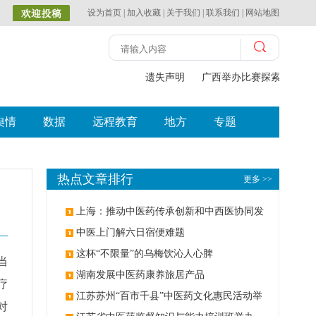
设为首页
|
加入收藏
|
关于我们
|
联系我们
|
网站地图
遗失声明
广西举办比赛探索中（壮
舆情
数据
远程教育
地方
专题
热点文章排行
更多 >>
上海：推动中医药传承创新和中西医协同发
展
中医上门解六日宿便难题
这杯“不限量”的乌梅饮沁人心脾
当
湖南发展中医药康养旅居产品
疗
江苏苏州“百市千县”中医药文化惠民活动举
对