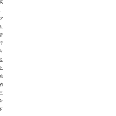
成
，
饮
但
情
行
有
也
上
挑
的
三
谢
不