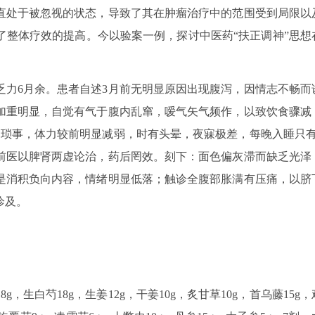
直处于被忽视的状态，导致了其在肿瘤治疗中的范围受到局限以
了整体疗效的提高。今以验案一例，探讨中医药“扶正调神”思想
诉：乏力6月余。患者自述3月前无明显原因出现腹泻，因情志不畅而
加重明显，自觉有气于腹内乱窜，嗳气矢气频作，以致饮食骤减
庭琐事，体力较前明显减弱，时有头晕，夜寐极差，每晚入睡只有
前医以脾肾两虚论治，药后罔效。刻下：面色偏灰滞而缺乏光泽
是消积负向内容，情绪明显低落；触诊全腹部胀满有压痛，以脐
诊及。
8g，生白芍18g，生姜12g，干姜10g，炙甘草10g，首乌藤15g，