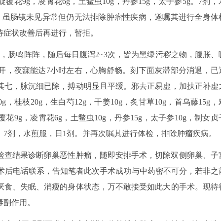
，旋覆花9g，凌霄花6g，土鳖虫10g，丹参15g，太子参5g。7剂，
，虽肠镜未见异常但仍无法排除肿瘤性疾病，遂嘱其进行全身体
待症状改善后再进行，暂拒。
痛，肠鸣阵阵，随后每日腹泻2~3次，皆为黑绿污秽之物，腹胀、
开，夜寐能达7小时左右，心胸舒畅。刻下面灰滞部分消退，已
其七，脉沉细已除，搏动明显且平缓。邪去正易虚，加扶正补虚
g，桂枝20g，生白芍12g，干姜10g，炙甘草10g，首乌藤15g，
旋覆花9g，凌霄花6g，土鳖虫10g，丹参15g，太子参10g，制女贞
30g。7剂，水煎服，日1剂。并再次嘱其进行体检，排除肿瘤疾病。
检查结果诊断卵巢恶性肿瘤，随即安排手术，切除双侧卵巢、子
者术后电话联系，告知笔者此次手术成功与中药密不可分，若非之
厌食、失眠、消瘦的身体状态，万不敢接受如此大的手术。现待
毒副作用。