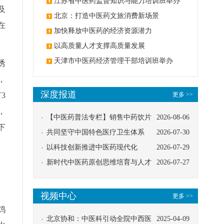
办
江苏省中医药监督知识与能力培训班举办
及
北京：打造中医药文旅消费新场景
在
加快释放中医药的经济资源潜力
以高质量人才支撑高质量发展
天津市中医药经济管理干部培训班举办
诱
，
深度报道
3
更多 >>
，
【中医药普法专栏】销售中药饮片
2026-08-06
下
应告知煎服方法及注意事项
共同坚守中国特色医疗卫生体系
2026-07-30
以科技创新推进中医药现代化
2026-07-29
新时代中医药原创思维培育与人才
2026-07-27
发展路径探索
视频中心
更多 >>
鸡
北京协和：中医科引动全院中西医
2025-04-09