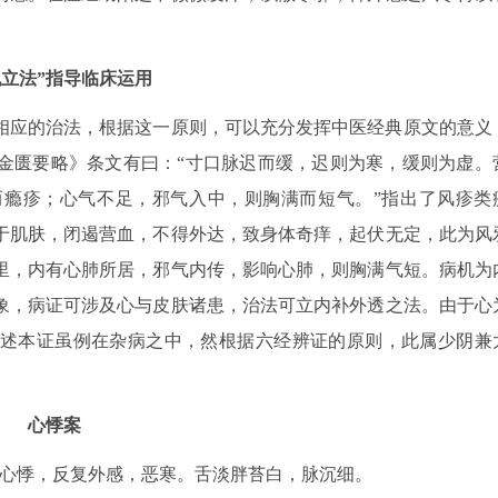
机立法”指导临床运用
相应的治法，根据这一原则，可以充分发挥中医经典原文的意义
金匮要略》条文有曰：“寸口脉迟而缓，迟则为寒，缓则为虚。
瘾疹；心气不足，邪气入中，则胸满而短气。”指出了风疹类
于肌肤，闭遏营血，不得外达，致身体奇痒，起伏无定，此为风
里，内有心肺所居，邪气内传，影响心肺，则胸满气短。病机为
象，病证可涉及心与皮肤诸患，治法可立内补外透之法。由于心
述本证虽例在杂病之中，然根据六经辨证的原则，此属少阴兼
。
心悸案
主诉：心悸，反复外感，恶寒。舌淡胖苔白，脉沉细。