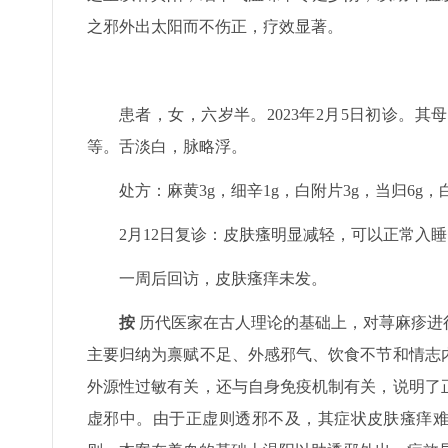
之邪外出太阳而不伤正，疗效显著。
患者，女，六岁半。2023年2月5日初诊。
等。舌淡白，脉略浮。
处方：麻黄3g，细辛1g，白附片3g，当归6g，
2月12日复诊：皮肤瘙明显减轻，可以正常入
一周后回访，皮肤瘙痒未发。
按
历代医家在古人理论的基础上，对荨麻疹进
主要归纳为禀赋不足、外感邪气、饮食不节和情志
外源性过敏有关，还与自身免疫机制有关，说明了
虚邪中。由于正虚则透邪不及，其症状皮肤瘙痒难