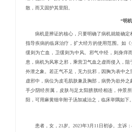
散，而又固护其里阳。
“明
病机是辨证的核心，只要明确了病机就能确定
指导疾病的临床治疗，扩大经方的使用范围。如《
缓则为亡血，卫缓则为中风。邪气中经，则身痒而
患，病机为风寒之邪，乘营卫气血之虚而侵入，阻
外泄之象。若正气不足，无力抗邪，因胸为表中之
虚邪中，病位为皮毛肌肤兼及胸部，病势为欲外之
手少阴经所属，皮肤与足太阳膀胱经相连，仲景所
阳，可用麻黄细辛附子汤加减治之，临床举隅如下
患者，女，21岁。2023年3月11日初诊。