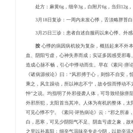
处方：麻黄6g，细辛3g，白附片6g，当归12g
3月18日复诊：一周内未发心悸，舌淡略胖苔
3月25日三诊：患者自述自服药以来心悸、外
按
心悸的病因病机较为复杂，概括起来不外本
血、阴阳亏虚，心神失养而成；实证多因感受邪毒
造成心脉不畅，引心中悸动而生。早在《素问·痹
《诸病源候论》曰：“风邪搏于心，则惊不自安，
乘之，风主躁动，所以神志不宁，故令惊而悸动不
忡”之说。均指明了外邪侵袭人体，可导致经脉痹
外邪所犯，太阳首当其冲。人体为有机的整体，太
可见心悸不宁。《素问·评热病论》云：“邪之所凑
白，恶寒，可见少阴阳气不足、阴血亏虚之象，故
之里以补真阳；细辛气温味辛专走少阴，以助辛温