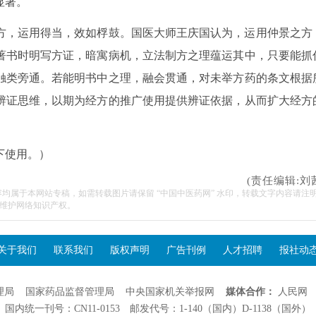
显著。
方，运用得当，效如桴鼓。国医大师王庆国认为，运用仲景之方
著书时明写方证，暗寓病机，立法制方之理蕴运其中，只要能抓
触类旁通。若能明书中之理，融会贯通，对未举方药的条文根据
辨证思维，以期为经方的推广使用提供辨证依据，从而扩大经方
下使用。）
(责任编辑:刘
容均属于本网站专稿，如需转载图片请保留 “中国中医药网” 水印，转载文字内容请注
维护网络知识产权。
关于我们
联系我们
版权声明
广告刊例
人才招聘
报社动
理局
国家药品监督管理局
中央国家机关举报网
媒体合作：
人民网
国内统一刊号：CN11-0153 邮发代号：1-140（国内）D-1138（国外）