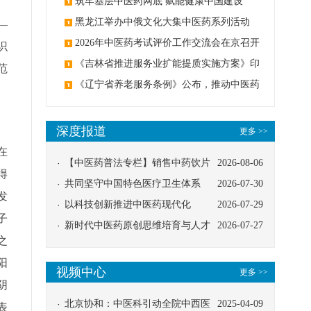
筑牢基层中医药网底 赋能健康中国建设
黑龙江举办中俄文化大集中医药系列活动
—
2026年中医药考试评价工作交流会在京召开
识
《吉林省推进服务业扩能提质实施方案》印
范
发：创建中医类国家医学中心
《辽宁省养老服务条例》公布，推动中医药
与养老融合发展
深度报道
更多 >>
在
【中医药普法专栏】销售中药饮片
2026-08-06
得
应告知煎服方法及注意事项
共同坚守中国特色医疗卫生体系
2026-07-30
发
以科技创新推进中医药现代化
2026-07-29
子
新时代中医药原创思维培育与人才
2026-07-27
之
发展路径探索
阳
视频中心
更多 >>
阴
北京协和：中医科引动全院中西医
2025-04-09
表