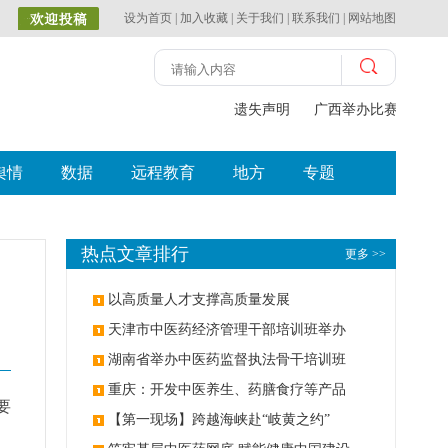
设为首页
|
加入收藏
|
关于我们
|
联系我们
|
网站地图
遗失声明
广西举办比赛探索中
舆情
数据
远程教育
地方
专题
热点文章排行
更多 >>
以高质量人才支撑高质量发展
天津市中医药经济管理干部培训班举办
湖南省举办中医药监督执法骨干培训班
重庆：开发中医养生、药膳食疗等产品
要
【第一现场】跨越海峡赴“岐黄之约”