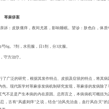
荨麻疹案
其母亲诉：皮肤瘙痒，夜间尤甚，影响睡眠。望诊：肤色白，体质
白芍6g。7剂，水煎服，日1剂，分3次服。
睡，守方治疗。
行了广泛的研究，根据其发作特点、皮损及症状的特点，将其病
内伤。现代医学对荨麻疹发病机制研究发现，荨麻疹的发病除了
正气不足是产生本病的内在原因。总而言之，本病病机可概括为
忍，古有“风盛则痒”之说，结合“治风先治血，血行风自灭”的