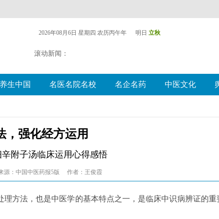
2026年08月6日 星期四
农历丙午年 明日
立秋
滚动新闻：
养生中国
名医名院名校
名企名药
中医文化
法，强化经方运用
细辛附子汤临床运用心得感悟
来源：中国中医药报5版
作者：王俊霞
处理方法，也是中医学的基本特点之一，是临床中识病辨证的重