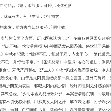
，白芍15g。7剂，水煎服，日1剂，分3次服。
白，脉沉有力。药已中病，继守前方。
感均未发，前方去当归继服7剂巩固疗效。
虚与标实两个方面。历代医家认为，虚证多由各种原因所致的
、情志不畅、饮食劳倦损伤心神而诱发或因湿浊、痰饮阻于局部
论》中就有记载：“脉痹不已，复感于邪，内舍于心。”隋代巢元
惊不已，则悸动不定。”《圣济总录》中强调“若心气虚怯，则风
定也”。宋代严用和在《济生方》中有“风虚冷湿闭塞诸经，令人
阻诱发心悸。由于足太阳膀胱经统领一身之营卫，卫外而御邪，
阳与少阴互为表里，邪犯太阳内累少阴，经脉闭阻则见外感的同
，其气必虚。”少阴素虚则易招致外邪。本案患者脉沉细，舌淡胖
稍有不慎便感外邪。用麻黄发太阳之汗，解在表之邪；附子温少
发散；当归、白芍养血活血。诸药合用，温补辛散兼施，透达少