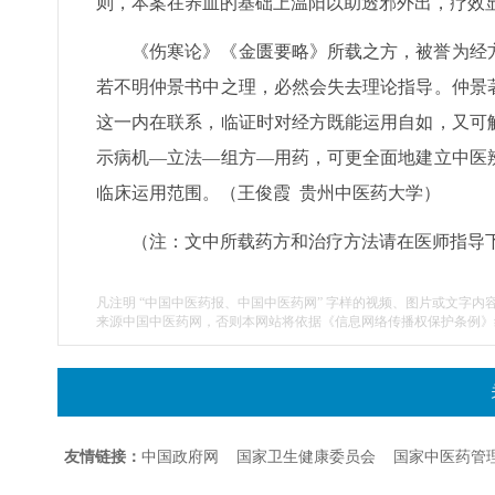
则，本案在养血的基础上温阳以助透邪外出，疗效
《伤寒论》《金匮要略》所载之方，被誉为经
若不明仲景书中之理，必然会失去理论指导。仲景
这一内在联系，临证时对经方既能运用自如，又可
示病机—立法—组方—用药，可更全面地建立中医
临床运用范围。（王俊霞 贵州中医药大学）
（注：文中所载药方和治疗方法请在医师指导
凡注明 “中国中医药报、中国中医药网” 字样的视频、图片或文字内
来源中国中医药网，否则本网站将依据《信息网络传播权保护条例》
友情链接：
中国政府网
国家卫生健康委员会
国家中医药管