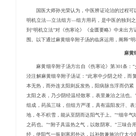
国医大师孙光荣认为，中医辨证论治的过程可
明机立法—立法组方—组方用药，是中医的独到之
到“明机立法”对《伤寒论》《金匮要略》中未出
围。以下通过麻黄细辛附子汤的临床运用，阐释“明
麻黄
麻黄细辛附子汤方出自《伤寒论》第301条：
泾注解麻黄细辛附子汤证：“此寒中少阴之经，而
本无热，而外连太阳则反发热，阳病脉当浮而仍紧
太阳之表，乃少阴经温经散寒，表里兼治之法也。
组成，药虽三味，但组方严谨，具有温阳发汗、表
地，冬不积雪，能从至阴而达阳气于上。”“细辛
之药也。”“附子具温热之气，以散阴寒。”三味
经，使阳气一振则寒邪外达，以补散兼施治疗太少