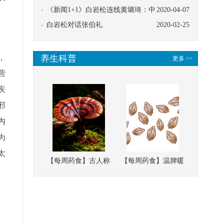
协同
《新闻1+1》白岩松连线黄璐琦：中
2020-04-07
医救治的临床效果
白岩松对话张伯礼
2020-02-25
，
养生科普
更多 >>
营
疾
邪
内
为
太
【每周药食】古人称
【每周药食】温脾暖
它为“仙草”，滋补强
肾、固精缩尿，这味
壮、培本固元
南方本草的种子，药
食同源有讲究