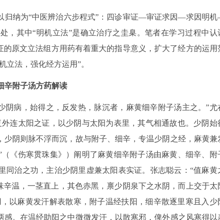
以归纳为“中医辨治六步程式”：四诊审证—审证求因—求因明机
处，其中“明机立法”是确立治疗之圭臬。笔者在学习过程中认
方证的原文立法组方用药有着重大的指导意义，扩大了经方的运用
机立法，强化经方运用”。
细辛附子汤方药解读
“少阴病，始得之，反发热，脉沉者，麻黄细辛附子汤主之。”尤
复外连太阳之证，以少阴与太阳为表里，其气相通故也。少阴始
，少阴则脉不浮而沉，故与附子、细辛，专温少阴之经，麻黄兼
”（《伤寒贯珠集》）阐明了麻黄细辛附子汤由麻黄、细辛、附
里同治之功，主治少阴里虚兼太阳表实证。张志聪云：“值麻黄
气味辛温，一茎直上，其色赤黑，禀少阴泉下之水阴，而上交于太
合用，以麻黄发汗解表散寒，附子温经扶阳，细辛散逐里寒且入少
两感。在温经助阳之中微微发汗，以散寒邪，俾外感之风寒得以