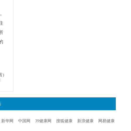
，
住
所
的
茜)
明
态
新华网
中国网
39健康网
搜狐健康
新浪健康
网易健康