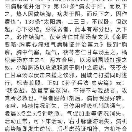
阳病脉证并治下》第131条“病发于阳，而反下
之，热入因做结胸，病发于阴，而反下之，因作
痞也”，139条“太阳病，二三日，不能卧，但欲
起，心下必结，脉微弱者，此本有寒分也，反下
之，必作结胸”。茯苓杏仁甘草汤条文见《金匮
要略·胸痹心痛短气病脉证并治第九》提到“胸
痹，胸中气塞，短气，茯苓杏仁甘草汤主之，橘
枳姜汤亦主之”。两方合用，以起到围城打援之
效，小陷胸汤以攻逐积聚于胸中之痰热，茯苓杏
仁甘草汤以伏击来援之饮邪，围城与打援同时进
行，标表兼顾。正如《孙子兵法·虚实篇》云：
“我欲战，敌虽高垒深沟，不得不与我战者，攻
其所必救也。”患者服药1剂后，病情明显好转，
咳嗽、咳痰情况消失，已停用呼吸机辅助通气，
凌晨3点至5点钟喘憋、气促加重等情况消失，
活动正常，可下床活动，右寸脉壅滞消失，病机
病势随即发生逆转。后考虑药证相符，方机符合