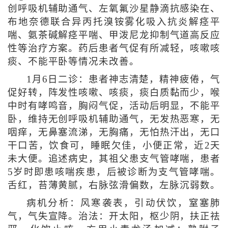
创呼吸机辅助通气、左氧氟沙星静滴抗感染在、
布地奈德联合异丙托溴铵雾化吸入抗炎解痉平
喘、氨茶碱解痉平喘、甲泼尼龙抑制气道高反应
性等治疗方案。药后患者气促有所减轻，咳嗽咳
痰、不能平卧等情况未改善。
1月6日二诊：患者神志清楚，精神疲倦，气
促好转，阵发性咳嗽、咳痰，痰白质黏而少，喉
中时有哮鸣音，胸闷气促，活动后明显，不能平
卧，维持无创呼吸机辅助通气，无发热恶寒，无
咽痒，无鼻塞流涕，无胸痛，无怕热汗出，无口
干口苦，饮食可，睡眠欠佳，小便正常，近2天
未大便。追述病史，其祖父患支气管哮喘，患者
5岁时即患咳喘疾患，后被诊断为支气管哮喘。
舌红，苔薄黄腻，右脉弦滑偏数，左脉沉弱数。
病机分析：风寒袭表，引动伏饮，窒塞肺
气，气失宣降。治法：开太阳，枢少阴，扶正祛