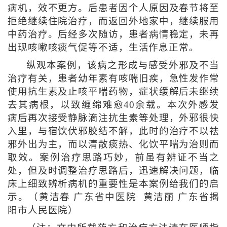
病机，效不更方。后患者因个人原因及春节将至
拒绝继续住院治疗，而返回外地家中，继续服用
中药治疗。后经多次随访，患者病情稳定，未再
出现咳嗽咳痰气促等不适，生活作息正常。
纵观本案例，该病之形成与感受外邪及不当
治疗有关，患者幼年素有咳喘旧疾，急性发作常
使用抗生素及止咳平喘药物，症状缓解后未继续
去其病根，以致缠绵难愈40余载。本次外感发
病后再次接受静脉滴注抗生素等处理，外邪很快
入里，与宿饮伏邪胶结不解，此时的治疗不以祛
邪外出为主，而以清散痰热、化饮平喘为治则而
取效。案例治疗思路巧妙，前虽有辨证不当之
处，但及时调整治疗思路后，迅速解决问题，临
床上细致辨析病机的重要性是本案例给我们的启
示。（黄洁春 广东省中医院 黄洁丽 广东省揭
阳市人民医院）