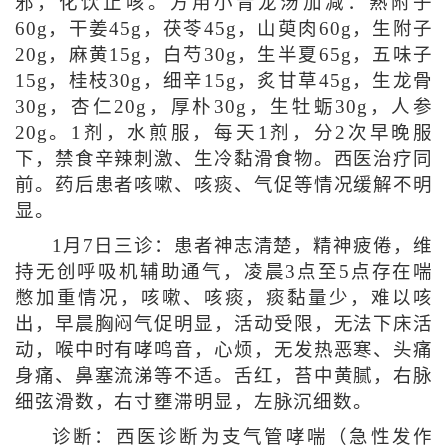
邪，化饮止咳。方用小青龙汤加减：熟附子
60g，干姜45g，茯苓45g，山萸肉60g，生附子
20g，麻黄15g，白芍30g，生半夏65g，五味子
15g，桂枝30g，细辛15g，炙甘草45g，生龙骨
30g，杏仁20g，厚朴30g，生牡蛎30g，人参
20g。1剂，水煎服，每天1剂，分2次早晚服
下，禁食辛辣刺激、生冷黏滑食物。西医治疗同
前。药后患者咳嗽、咳痰、气促等情况缓解不明
显。
1月7日三诊：患者神志清楚，精神疲倦，维
持无创呼吸机辅助通气，凌晨3点至5点存在喘
憋加重情况，咳嗽、咳痰，痰黏量少，难以咳
出，早晨胸闷气促明显，活动受限，无法下床活
动，喉中时有哮鸣音，心烦，无发热恶寒、头痛
身痛、鼻塞流涕等不适。舌红，苔中黄腻，右脉
细弦滑数，右寸壅滞明显，左脉沉细数。
诊断：西医诊断为支气管哮喘（急性发作