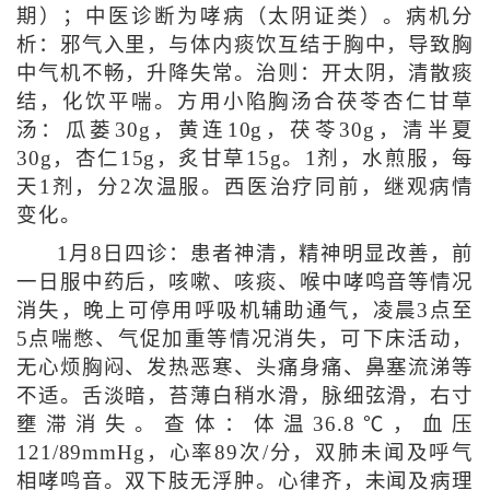
期）；中医诊断为哮病（太阴证类）。病机分
析：邪气入里，与体内痰饮互结于胸中，导致胸
中气机不畅，升降失常。治则：开太阴，清散痰
结，化饮平喘。方用小陷胸汤合茯苓杏仁甘草
汤：瓜蒌30g，黄连10g，茯苓30g，清半夏
30g，杏仁15g，炙甘草15g。1剂，水煎服，每
天1剂，分2次温服。西医治疗同前，继观病情
变化。
1月8日四诊：患者神清，精神明显改善，前
一日服中药后，咳嗽、咳痰、喉中哮鸣音等情况
消失，晚上可停用呼吸机辅助通气，凌晨3点至
5点喘憋、气促加重等情况消失，可下床活动，
无心烦胸闷、发热恶寒、头痛身痛、鼻塞流涕等
不适。舌淡暗，苔薄白稍水滑，脉细弦滑，右寸
壅滞消失。查体：体温36.8℃，血压
121/89mmHg，心率89次/分，双肺未闻及呼气
相哮鸣音。双下肢无浮肿。心律齐，未闻及病理