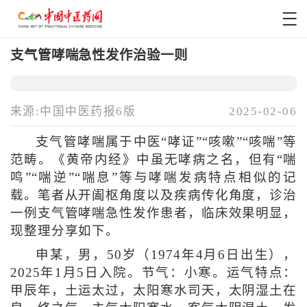
支气管哮喘急性发作治验一则
来源:中国中医药报6版
2025-02-06
支气管哮喘属于中医“哮证”“咳嗽”“咳喘”等
范畴。《黄帝内经》中虽无哮病之名，但有“喘
鸣”“喘逆”“喘息”等与哮喘发病特点相似的记
载。笔者从开阖枢角度以及疾病传化角度，诊治
一例支气管哮喘急性发作患者，临床效果明显，
现整理分享如下。
申某，男，50岁（1974年4月6日出生），
2025年1月5日入院。节气：小寒。运气特点：
甲辰年，土运太过，太阳寒水司天，太阴湿土在