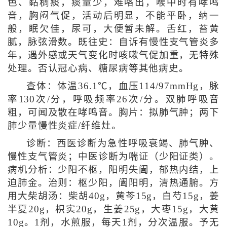
色、黏稠痰，痰量少，难咯出，喉中时有哮鸣
音，胸闷气促，活动后明显，不能平卧，纳一
般，眠欠佳，尿可，大便暂未解。舌红，苔黄
腻，脉弦滑数。既往史：自诉有慢性支气管炎多
年，遇外感或天气变化时咳嗽气促加重，无特殊
处理。否认冠心病、糖尿病等其他病史。
查体：体温36.1℃，血压114/97mmHg，脉
率130次/分，呼吸频率26次/分。双肺呼吸音
粗，可闻及散在哮鸣音。胸片：拟肺气肿；两下
肺少量慢性炎症/纤维灶。
诊断：西医诊断为急性呼吸衰竭、肺气肿、
慢性支气管炎；中医诊断为喘证（少阳证类）。
病机分析：少阳不枢，阳明失阖，郁热内结，上
迫肺金。治则：枢少阳，阖阳明，清热通腑。方
用大柴胡汤：柴胡40g，黄芩15g，白芍15g，姜
半夏20g，枳实20g，生姜25g，大枣15g，大黄
10g。1剂，水煎服，每天1剂，分次温服。予无