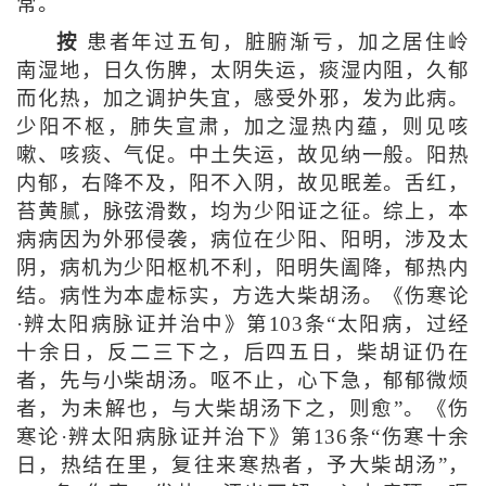
常。
按
患者年过五旬，脏腑渐亏，加之居住岭
南湿地，日久伤脾，太阴失运，痰湿内阻，久郁
而化热，加之调护失宜，感受外邪，发为此病。
少阳不枢，肺失宣肃，加之湿热内蕴，则见咳
嗽、咳痰、气促。中土失运，故见纳一般。阳热
内郁，右降不及，阳不入阴，故见眠差。舌红，
苔黄腻，脉弦滑数，均为少阳证之征。综上，本
病病因为外邪侵袭，病位在少阳、阳明，涉及太
阴，病机为少阳枢机不利，阳明失阖降，郁热内
结。病性为本虚标实，方选大柴胡汤。《伤寒论
·辨太阳病脉证并治中》第103条“太阳病，过经
十余日，反二三下之，后四五日，柴胡证仍在
者，先与小柴胡汤。呕不止，心下急，郁郁微烦
者，为未解也，与大柴胡汤下之，则愈”。《伤
寒论·辨太阳病脉证并治下》第136条“伤寒十余
日，热结在里，复往来寒热者，予大柴胡汤”，