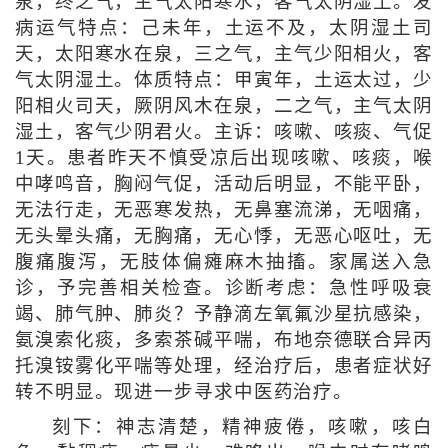
泉，终之气，主气太阳寒水，客气太阴湿土。发
病运气特点：己未年，土运不及，太阴湿土司
天，太阳寒水在泉，三之气，主气少阳相火，客
气太阴湿土。体质特点：甲寅年，土运太过，少
阳相火司天，厥阴风木在泉，二之气，主气太阴
湿土，客气少阴君火。主诉：咳嗽、咳痰、气促
1天。患者昨天不慎受凉后出现咳嗽、咳痰，喉
中哮鸣音，胸闷气促，活动后明显，不能平卧，
无法行走，无恶寒发热，无鼻塞流涕，无咽痛，
无头晕头痛，无胸痛，无心悸，无恶心呕吐，无
腹痛腹泻，无肢体偏瘫麻木抽搐。家属送入急
诊，予完善相关检查。诊断考虑：急性呼吸衰
竭、肺气肿、肺炎？予静滴左氧氟沙星抗感染，
氨溴索化痰，多索茶碱平喘，布地奈德联合异丙
托溴铵雾化平喘等处理，经治疗后，患者症状好
转不明显。现进一步寻求中医药治疗。
刻下：神志清楚，精神疲倦，咳嗽，咳白