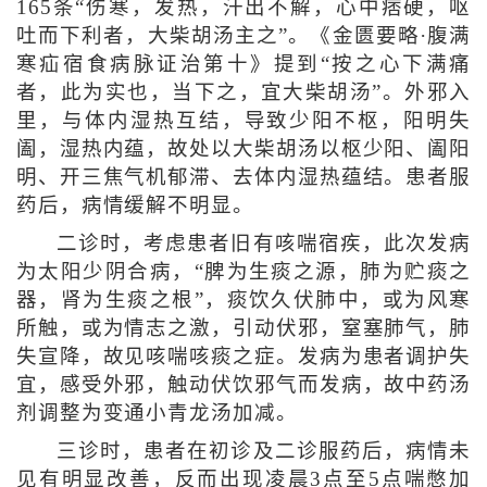
165条“伤寒，发热，汗出不解，心中痞硬，呕
吐而下利者，大柴胡汤主之”。《金匮要略·腹满
寒疝宿食病脉证治第十》提到“按之心下满痛
者，此为实也，当下之，宜大柴胡汤”。外邪入
里，与体内湿热互结，导致少阳不枢，阳明失
阖，湿热内蕴，故处以大柴胡汤以枢少阳、阖阳
明、开三焦气机郁滞、去体内湿热蕴结。患者服
药后，病情缓解不明显。
二诊时，考虑患者旧有咳喘宿疾，此次发病
为太阳少阴合病，“脾为生痰之源，肺为贮痰之
器，肾为生痰之根”，痰饮久伏肺中，或为风寒
所触，或为情志之激，引动伏邪，窒塞肺气，肺
失宣降，故见咳喘咳痰之症。发病为患者调护失
宜，感受外邪，触动伏饮邪气而发病，故中药汤
剂调整为变通小青龙汤加减。
三诊时，患者在初诊及二诊服药后，病情未
见有明显改善，反而出现凌晨3点至5点喘憋加