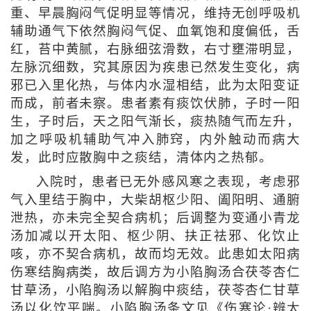
重、早晨胸闷气促明显等情况，维持无创呼吸机
辅助通气下依然胸闷气促、血氧饱和度偏低，舌
红，苔中黄腻，右脉细弦滑数，右寸壅滞明显，
左脉沉细数，究其原因为疾患已然发生变化，病
邪已入里化热，与体内水湿相结，此为太阳变证
而成，前者未察。患者素有痰饮伏肺，子时一阳
生，子时后，天之阳气渐长，痰热随气而左升，
加之呼吸机辅助气冲入肺窍，内外触动而病大
发，此时应散胸中之痰结，清体内之热郁。
入院时，患者已无外感风寒之表现，考虑邪
气入里结于胸中，大柴胡枢少阳、阖阳明、通腑
泄热，亦未完全契合病机；后调整为变通小青龙
汤加减以开太阳、枢少阴、扶正祛邪、化饮止
咳，亦不契合病机，故而均无效。此患如太阳病
伤寒结胸病类，故后调方为小陷胸汤合茯苓杏仁
甘草汤，小陷胸汤以解胸中痰结，茯苓杏仁甘草
汤以化饮平喘。小陷胸汤条文见《伤寒论·辨太