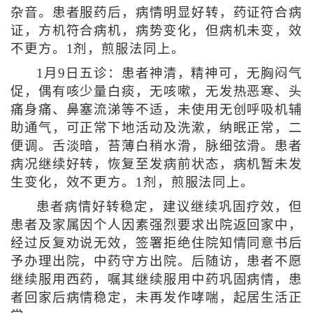
杂音。患者服药后，病情明显好转，药证符合病
证，方机符合病机，病势变化，但病机未变，效
不更方。1剂，煎服法同上。
1月9日五诊：患者神清，精神可，无胸闷气
促，偶有咳少量白痰，无咳嗽，无发热恶寒、头
痛身痛、鼻塞流涕等不适，未使用无创呼吸机辅
助通气，可正常下地活动及洗漱，纳眠正常，二
便调。舌淡暗，苔薄白稍水滑，脉细弦滑。患者
病况继续好转，恢复至发病前状态，病机暂未发
生变化，效不更方。1剂，煎服法同上。
患者病情好转稳定，建议继续巩固疗效，但
患者及家属因个人因素强烈要求出院返回家中，
经过反复劝说无效，签署拒绝住院知情同意书后
予办理出院，中药守方出院。后随访，患者不愿
继续服用西药，嘱其继续服用中药巩固病情，患
者回家后病情稳定，未再发作哮喘，起居生活正