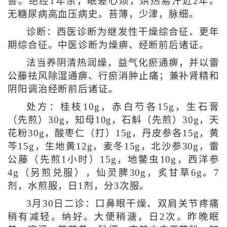
善。绝经1年余，眠差心烦，烘热易汗近2年。
无糖尿病高血压病史。苔薄，少津，脉细。
诊断：西医诊断为继发性干燥综合征、更年
期综合征。中医诊断为燥痹、经断前后诸证。
法当养阴清热润燥，益气化瘀通痹，并以雷
公藤祛风除湿通痹、行瘀消肿止痛；兼补肾精和
阴阳调治经断前后诸证。
处方：桂枝10g，赤白芍各15g，生石膏
（先煎）30g，知母10g，石斛（先煎）30g，天
花粉30g，酸枣仁（打）15g，丹皮参各15g，黄
芩15g，生地黄12g，麦冬15g，北沙参30g，雷
公藤（先煎1小时）15g，地鳖虫10g，西洋参
4g（另煎兑服），仙灵脾30g，炙甘草6g。7
剂，水煎服，日1剂，分3次服。
3月30日二诊：口鼻眼干燥、双肩关节疼痛
稍有减轻。纳好。大便稍溏，日2次。昨晚眠