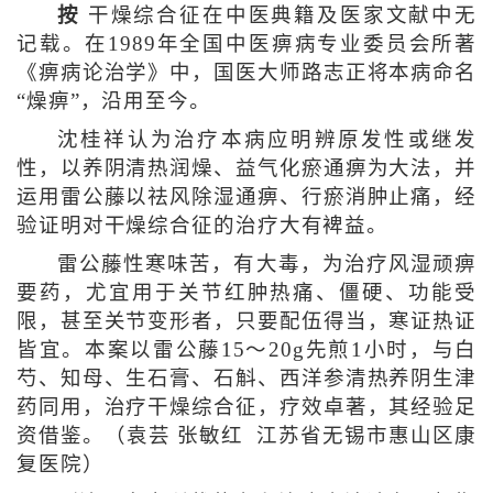
按
干燥综合征在中医典籍及医家文献中无
记载。在1989年全国中医痹病专业委员会所著
《痹病论治学》中，国医大师路志正将本病命名
“燥痹”，沿用至今。
沈桂祥认为治疗本病应明辨原发性或继发
性，以养阴清热润燥、益气化瘀通痹为大法，并
运用雷公藤以祛风除湿通痹、行瘀消肿止痛，经
验证明对干燥综合征的治疗大有裨益。
雷公藤性寒味苦，有大毒，为治疗风湿顽痹
要药，尤宜用于关节红肿热痛、僵硬、功能受
限，甚至关节变形者，只要配伍得当，寒证热证
皆宜。本案以雷公藤15～20g先煎1小时，与白
芍、知母、生石膏、石斛、西洋参清热养阴生津
药同用，治疗干燥综合征，疗效卓著，其经验足
资借鉴。（袁芸 张敏红 江苏省无锡市惠山区康
复医院）