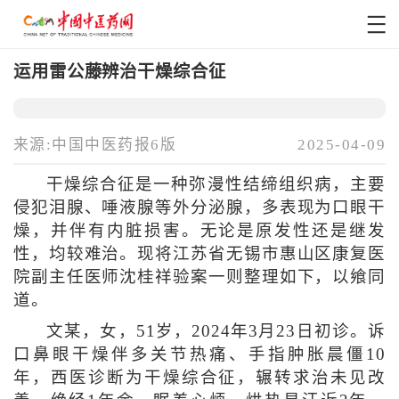
运用雷公藤辨治干燥综合征
来源:中国中医药报6版
2025-04-09
干燥综合征是一种弥漫性结缔组织病，主要
侵犯泪腺、唾液腺等外分泌腺，多表现为口眼干
燥，并伴有内脏损害。无论是原发性还是继发
性，均较难治。现将江苏省无锡市惠山区康复医
院副主任医师沈桂祥验案一则整理如下，以飨同
道。
文某，女，51岁，2024年3月23日初诊。诉
口鼻眼干燥伴多关节热痛、手指肿胀晨僵10
年，西医诊断为干燥综合征，辗转求治未见改