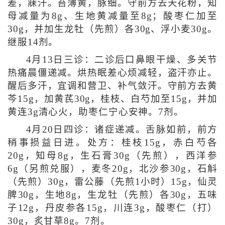
差，寐汗。苔薄黄，脉细。守前方去天花粉，知
母减量为8g、生地黄减量至8g；酸枣仁加至
30g，并加生龙牡（先煎）各30g、浮小麦30g。
继服14剂。
4月13日三诊：二诊后口鼻眼干燥、多关节
热痛晨僵递减。烘热眠差心烦减轻，盗汗亦止。
醒后多汗，宜调和营卫、补气敛汗。守前方去黄
芩15g，加黄芪30g，桂枝、白芍加至15g，并加
黄连3g清心火，助枣仁宁心安神。7剂。
4月20日四诊：诸症递减。舌脉如前，前方
稍事损益日进。处方：桂枝15g，赤白芍各
20g，知母8g，生石膏30g（先煎），西洋参
6g（另煎兑服），麦冬20g，北沙参30g，石斛
（先煎）30g，雷公藤（先煎1小时）15g，仙灵
脾30g，生地8g，生龙牡（先煎）各30g，五味
子12g，丹皮参各15g，川连3g，酸枣仁（打）
30g，炙甘草8g。7剂。