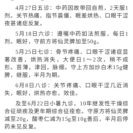
4月27日五诊：中药因故带回自煎，2天服1
剂。关节热痛、指节晨僵、眠差烘热、口眼干涩
夜甚诸症反复。
5月18日六诊：遵嘱中药如法煎服，每日1
剂。眠好，守前方将仙灵脾加至50g。
5月25日七诊：骨节疼痛、口眼干涩诸症显
著改善，烘热消失，大便日1～2次，稍不成
形。苔薄，津回，脉细。守上方加炒白术15g健
脾，继服，半月为期。
6月8日八诊：关节疼痛、口眼干涩几近消
失，眠好，烘热亦愈，效佳。
及至6月22日小暑九诊，10年继发性干燥综
合征顽疾及更年期综合征痊愈。守原方将仙灵脾
减至20g，酸枣仁减为15g至10g善后，半月后停
药未见反复。