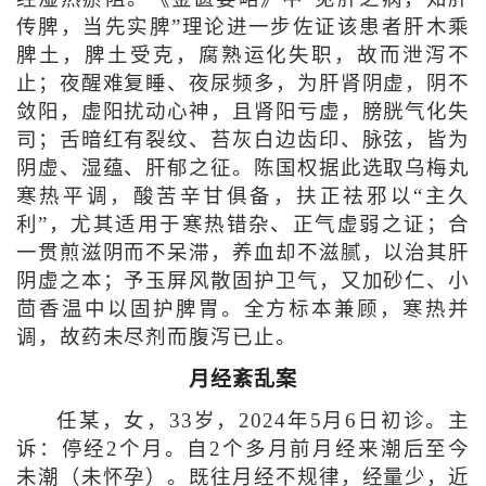
传脾，当先实脾”理论进一步佐证该患者肝木乘
脾土，脾土受克，腐熟运化失职，故而泄泻不
止；夜醒难复睡、夜尿频多，为肝肾阴虚，阴不
敛阳，虚阳扰动心神，且肾阳亏虚，膀胱气化失
司；舌暗红有裂纹、苔灰白边齿印、脉弦，皆为
阴虚、湿蕴、肝郁之征。陈国权据此选取乌梅丸
寒热平调，酸苦辛甘俱备，扶正祛邪以“主久
利”，尤其适用于寒热错杂、正气虚弱之证；合
一贯煎滋阴而不呆滞，养血却不滋腻，以治其肝
阴虚之本；予玉屏风散固护卫气，又加砂仁、小
茴香温中以固护脾胃。全方标本兼顾，寒热并
调，故药未尽剂而腹泻已止。
月经紊乱案
任某，女，33岁，2024年5月6日初诊。主
诉：停经2个月。自2个多月前月经来潮后至今
未潮（未怀孕）。既往月经不规律，经量少，近