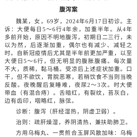
腹泻案
魏某，女，69岁，2024年6月17日初诊。主
诉：大便每日5～6行4年余，加重半年。从4年
多前开始，原因不明地腹泻，初期日二三行，未
以为然，后逐渐加重，偶尔也有减少、减轻之
时。自新冠疫情后尤其是半年前更加严重，以至
大便日5～6行，但无明显的腹胀腹痛。每次量
不大，质稀，黏马桶。受凉后上述症状加重。口
干，但不欲饮，胃脘恶寒，若稍饮食不当则当晚
反酸。夜晚醒后复睡难，夜尿2～3次。时大便
带血（有混合痔）。舌暗红，有裂纹，苔灰白，
边有齿印，咽略红，脉弦。
诊断：腹泻（肝经湿热，阴虚卫弱）。
治则：疏肝燥湿，养阴清热，兼扶助肺卫。
方用乌梅丸、一贯煎合玉屏风散加味：乌梅