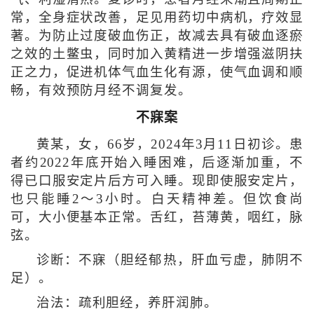
常，全身症状改善，足见用药切中病机，疗效显
著。为防止过度破血伤正，故减去具有破血逐瘀
之效的土鳖虫，同时加入黄精进一步增强滋阴扶
正之力，促进机体气血生化有源，使气血调和顺
畅，有效预防月经不调复发。
不寐案
黄某，女，66岁，2024年3月11日初诊。患
者约2022年底开始入睡困难，后逐渐加重，不
得已口服安定片后方可入睡。现即使服安定片，
也只能睡2～3小时。白天精神差。但饮食尚
可，大小便基本正常。舌红，苔薄黄，咽红，脉
弦。
诊断：不寐（胆经郁热，肝血亏虚，肺阴不
足）。
治法：疏利胆经，养肝润肺。