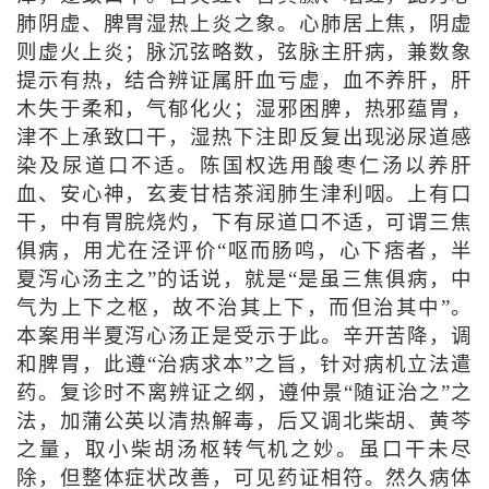
肺阴虚、脾胃湿热上炎之象。心肺居上焦，阴虚
则虚火上炎；脉沉弦略数，弦脉主肝病，兼数象
提示有热，结合辨证属肝血亏虚，血不养肝，肝
木失于柔和，气郁化火；湿邪困脾，热邪蕴胃，
津不上承致口干，湿热下注即反复出现泌尿道感
染及尿道口不适。陈国权选用酸枣仁汤以养肝
血、安心神，玄麦甘桔茶润肺生津利咽。上有口
干，中有胃脘烧灼，下有尿道口不适，可谓三焦
俱病，用尤在泾评价“呕而肠鸣，心下痞者，半
夏泻心汤主之”的话说，就是“是虽三焦俱病，中
气为上下之枢，故不治其上下，而但治其中”。
本案用半夏泻心汤正是受示于此。辛开苦降，调
和脾胃，此遵“治病求本”之旨，针对病机立法遣
药。复诊时不离辨证之纲，遵仲景“随证治之”之
法，加蒲公英以清热解毒，后又调北柴胡、黄芩
之量，取小柴胡汤枢转气机之妙。虽口干未尽
除，但整体症状改善，可见药证相符。然久病体