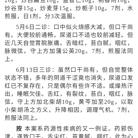
20g，炒白扁豆10g，益智仁10g，制香附10g，
炒谷芽15g，炒麦芽15g，炒栀子10g。7剂，水
煎服，日1剂，分3次温服。
5月6日二诊：口中似火烧感大减，但口干尚
有。大便较前通畅，尿道口不适也较前减轻。但
近几天自觉胃脘胀痛。舌暗红，苔白腻，咽红，
脉微弦。守上方加蒲公英20g。7剂，煎服法同
上。
6月13日三诊：虽然口干尚有，但自觉整体
状态不错，多年的阴道干涩竟也消失，尿道口发
红已不复存在，只是偶尔有些许不适。或燥热汗
出，睡眠欠佳。舌红，有裂纹，苔白，咽红，脉
弦。守上方加北柴胡10g，黄芩加至20g，以取
小柴胡汤之方义，升降相因，调理气机。7剂，
煎服法同上。
按
本案系药源性疾病的又一例证。药邪伤
津，遂致口干。舌尖红、苔黄腻、咽红，此为心