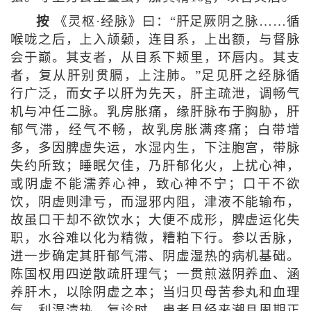
按
《灵枢·经脉》曰：“肝足厥阴之脉……循
喉咙之后，上入颃颡，连目系，上出额，与督脉
会于巅。其支者，从目系下颊里，环唇内。其支
者，复从肝别贯膈，上注肺。”足见肝之经脉循
行广泛，而女子以肝为先天，肝主疏泄，调畅气
机与冲任二脉。乳房胀痛，缘肝脉布于胸胁，肝
郁气滞，经气不畅，故乳房胀满疼痛；白带增
多，多因脾虚失运，水湿内生，下注胞宫，带脉
失约所致；睡眠欠佳，乃肝郁化火，上扰心神，
或阴虚不能濡养心神，致心神不宁；口干不欲
饮，阴虚则津亏，而湿邪内阻，津液不能输布，
故虽口干却不欲饮水；大便不成形，脾虚运化失
职，水谷难以化为精微，糟粕下行。参以舌脉，
进一步确定其肝郁气滞、阴虚湿热的病机基础。
陈国权用四逆散疏肝理气；一贯煎滋阴养血、涵
养肝木，以除阴虚之本；当归贝母苦参丸和血理
气、利湿清热。复诊时，患者月经来潮且周期正