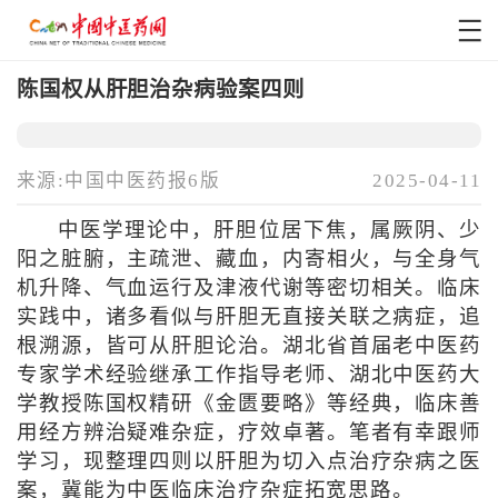
陈国权从肝胆治杂病验案四则
来源:中国中医药报6版
2025-04-11
中医学理论中，肝胆位居下焦，属厥阴、少
阳之脏腑，主疏泄、藏血，内寄相火，与全身气
机升降、气血运行及津液代谢等密切相关。临床
实践中，诸多看似与肝胆无直接关联之病症，追
根溯源，皆可从肝胆论治。湖北省首届老中医药
专家学术经验继承工作指导老师、湖北中医药大
学教授陈国权精研《金匮要略》等经典，临床善
用经方辨治疑难杂症，疗效卓著。笔者有幸跟师
学习，现整理四则以肝胆为切入点治疗杂病之医
案，冀能为中医临床治疗杂症拓宽思路。