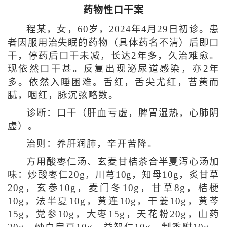
药物性口干案
程某，女，60岁，2024年4月29日初诊。患
者因服用治失眠的药物（具体药名不清）后即口
干，停药后口干未减，长达2年多，久治难愈。
现依然口干甚。反复出现泌尿道感染，亦2年
多。依然入睡困难。舌红，舌尖尤红，苔黄而
腻，咽红，脉沉弦略数。
诊断：口干（肝血亏虚，脾胃湿热，心肺阴
虚）。
治则：养肝润肺，辛开苦降。
方用酸枣仁汤、玄麦甘桔茶合半夏泻心汤加
味：炒酸枣仁20g，川芎10g，知母10g，炙甘草
20g，玄参10g，麦门冬10g，甘草8g，桔梗
10g，法半夏10g，黄连10g，干姜10g，黄芩
15g，党参10g，大枣15g，天花粉20g，山药