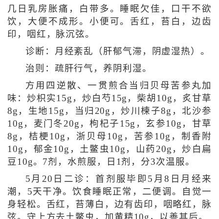
几日乳房胀痛，白带多。睡眠欠佳，口干不欲
饮，大便不成形。小便可。舌红，苔白，边齿
印，咽红，脉沉弦。
诊断：月经紊乱（肝郁气滞，阴虚湿热）。
治则：疏肝行气，养阴利湿。
方用四逆散、一贯煎合当归贝母苦参丸加
味：炒枳实15g，炒白芍15g，柴胡10g，炙甘草
8g，生地15g，当归20g，炒川楝子8g，北沙参
10g，麦门冬20g，枸杞子15g，玄参10g，甘草
8g，桔梗10g，浙贝母10g，苦参10g，制香附
10g，郁金10g，土鳖虫10g，山药20g，炒白扁
豆10g。7剂，水煎服，日1剂，分3次温服。
5月20日二诊：首剂服毕即5月8日月经来
潮，5天干净。饮食睡眠正常，二便调。自觉一
身轻松。舌红，苔薄白，边有齿印，咽略红，脉
弦。守上方去土鳖虫，加黄精10g，以善其后。