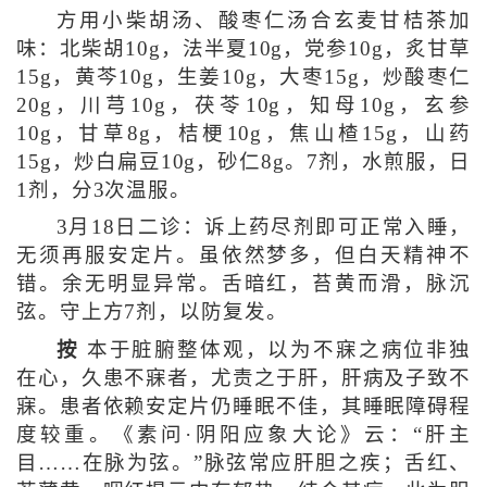
方用小柴胡汤、酸枣仁汤合玄麦甘桔茶加
味：北柴胡10g，法半夏10g，党参10g，炙甘草
15g，黄芩10g，生姜10g，大枣15g，炒酸枣仁
20g，川芎10g，茯苓10g，知母10g，玄参
10g，甘草8g，桔梗10g，焦山楂15g，山药
15g，炒白扁豆10g，砂仁8g。7剂，水煎服，日
1剂，分3次温服。
3月18日二诊：诉上药尽剂即可正常入睡，
无须再服安定片。虽依然梦多，但白天精神不
错。余无明显异常。舌暗红，苔黄而滑，脉沉
弦。守上方7剂，以防复发。
按
本于脏腑整体观，以为不寐之病位非独
在心，久患不寐者，尤责之于肝，肝病及子致不
寐。患者依赖安定片仍睡眠不佳，其睡眠障碍程
度较重。《素问·阴阳应象大论》云：“肝主
目……在脉为弦。”脉弦常应肝胆之疾；舌红、