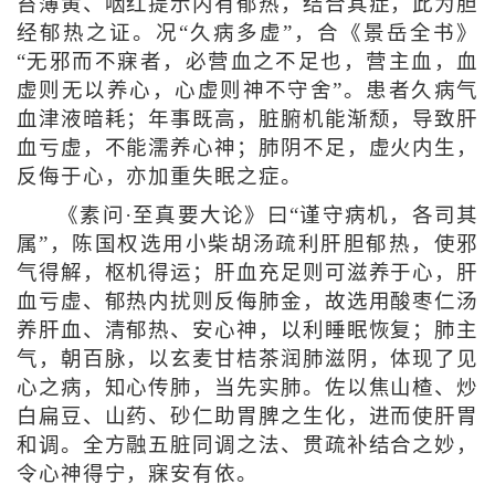
苔薄黄、咽红提示内有郁热，结合其症，此为胆
经郁热之证。况“久病多虚”，合《景岳全书》
“无邪而不寐者，必营血之不足也，营主血，血
虚则无以养心，心虚则神不守舍”。患者久病气
血津液暗耗；年事既高，脏腑机能渐颓，导致肝
血亏虚，不能濡养心神；肺阴不足，虚火内生，
反侮于心，亦加重失眠之症。
《素问·至真要大论》曰“谨守病机，各司其
属”，陈国权选用小柴胡汤疏利肝胆郁热，使邪
气得解，枢机得运；肝血充足则可滋养于心，肝
血亏虚、郁热内扰则反侮肺金，故选用酸枣仁汤
养肝血、清郁热、安心神，以利睡眠恢复；肺主
气，朝百脉，以玄麦甘桔茶润肺滋阴，体现了见
心之病，知心传肺，当先实肺。佐以焦山楂、炒
白扁豆、山药、砂仁助胃脾之生化，进而使肝胃
和调。全方融五脏同调之法、贯疏补结合之妙，
令心神得宁，寐安有依。