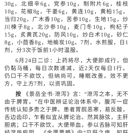
30g，北细辛6g，党参10g，制附片6g，桂枝
10g，花椒8g，干姜6g，黄连10g，黄柏15g，
当归20g，广木香10g，苦参10g，生地15g，炒
川楝子8g，北沙参10g，麦门冬10g，枸杞子
15g，炙黄芪20g，防风10g，炒白术10g，砂仁
8g，小茴香8g，地榆炭10g。7剂，水煎服，日1
剂，分3次于饭前1小时温服。
6月24日二诊：上药将尽，大便即成行，但
仍黏马桶，每日次数递减，近2天仅每日1行。
仍口干不欲饮，但纳尚可，睡眠改善。效不更
方，守上方7剂，以资巩固。
按
《景岳全书·泄泻》言：“泄泻之本，无不
由于脾胃。”在中医辨证论治体系中，腹泻一症
传统认知多责之于脾。患者胃脘恶寒，易反酸，
舌边齿印，乍看似宜从脾论治。然其脉弦，主肝
胆病；口干不欲饮，大便带血，参以舌脉可知肝
经湿热瘀阻。《金匮要略》中“见肝之病，知肝