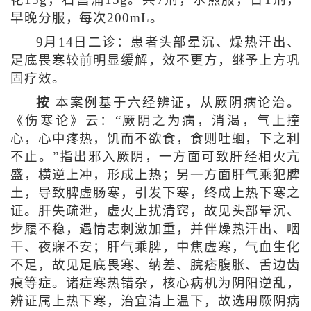
花15g，石菖蒲15g。共7剂，水煎服，日1剂，
早晚分服，每次200mL。
9月14日二诊：患者头部晕沉、燥热汗出、
足底畏寒较前明显缓解，效不更方，继予上方巩
固疗效。
按
本案例基于六经辨证，从厥阴病论治。
《伤寒论》云：“厥阴之为病，消渴，气上撞
心，心中疼热，饥而不欲食，食则吐蛔，下之利
不止。”指出邪入厥阴，一方面可致肝经相火亢
盛，横逆上冲，形成上热；另一方面肝气乘犯脾
土，导致脾虚肠寒，引发下寒，终成上热下寒之
证。肝失疏泄，虚火上扰清窍，故见头部晕沉、
步履不稳，遇情志刺激加重，并伴燥热汗出、咽
干、夜寐不安；肝气乘脾，中焦虚寒，气血生化
不足，故见足底畏寒、纳差、脘痞腹胀、舌边齿
痕等症。诸症寒热错杂，核心病机为阴阳逆乱，
辨证属上热下寒，治宜清上温下，故选用厥阴病