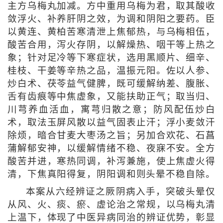
主方乌梅丸加减。方中重用乌梅为君，取其酸收
敛浮火、补养肝阴之效，为调和阴阳之要药。臣
以黄连、黄柏苦寒清泄上焦郁热，与乌梅相伍，
酸苦合用，泻火存阴，以解燥热、咽干等上热之
象；针对足冷等下寒症状，选用黑顺片、细辛、
桂枝、干姜等辛热之品，温振元阳。佐以人参、
炒白术、茯苓益气健脾，既可缓解纳差、腹胀、
舌有齿痕等中焦虚象，又能扶助正气；取当归、
川芎养血活血，寓芎归散之意；防风配伍炒白
术，取法玉屏风散以益气固表止汗；浮小麦敛汗
除烦，暗合甘麦大枣汤之旨；另加合欢花、石菖
蒲解郁安神，以缓解情绪不稳、夜寐不安。全方
酸苦并进，寒热同调，补泻兼施，使上焦虚火得
清，下焦真阳得复，阴阳调和则头晕不稳自除。
本案从六经辨证之厥阴病入手，突破头晕仅
从风、火、痰、瘀、虚论治之常规，以乌梅丸清
上温下，体现了中医异病同治的辨证优势，彰显