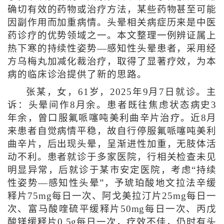
确切有效的药物或治疗方法，某些药物甚至可能
因副作用而加重病情。头晕相关病症历来是中医
药诊疗的优势领域之一。本文整理一例辨证属上
热下寒的持续性姿势—感知性头晕患者，采用经
方乌梅丸加减化裁治疗，取得了显著疗效，为本
病的临床诊治提供了新的思路。
张某，女，61岁，2025年9月7日就诊。主
诉：头晕间作8月余。患者既往焦虑状态病史3
年余，曾口服氟哌噻吨美利曲辛片治疗。近8月
来患者自觉病情平稳，故自行停服氟哌噻吨美利
曲辛片，后出现头晕，呈渐进性加重，无肢体活
动不利。患者就诊于多家医院，行相关检查未见
明显异常，后就诊于某市安定医院，考虑“持续
性姿势—感知性头晕”，予琥珀酸地文拉法辛缓
释片75mg每日一次、阿戈美拉汀片25mg每日一
次、富马酸喹硫平缓释片50mg每日一次、丙戊
酸镁缓释片0.5g每日一次，疗效不佳，仍时有头