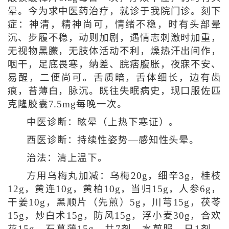
晕。今为求中医药治疗，就诊于我院门诊。刻下
症：神清，精神尚可，情绪不稳，时有头部晕
沉、步履不稳，动则加剧，遇情志刺激时加重，
无视物黑朦，无肢体活动不利，燥热汗出间作，
咽干，足底畏寒，纳差、脘痞腹胀，夜寐不安、
易醒，二便尚可。舌质暗，舌体细长，边有齿
痕，苔薄白，脉沉。既往失眠病史，现口服佐匹
克隆胶囊7.5mg每晚一次。
中医诊断：眩晕（上热下寒证）。
西医诊断：持续性姿势—感知性头晕。
治法：清上温下。
方用乌梅丸加减：乌梅20g，细辛3g，桂枝
12g，黄连10g，黄柏10g，当归15g，人参6g，
干姜10g，黑顺片（先煎）5g，川芎15g，茯苓
15g，炒白术15g，防风15g，浮小麦30g，合欢