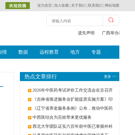
设为首页
|
加入收藏
|
关于我们
|
联系我们
|
网站地图
遗失声明
广西举办比赛探
舆情
数据
远程教育
地方
专题
热点文章排行
更多 >>
2026年中医药考试评价工作交流会在京召开
《吉林省推进服务业扩能提质实施方案》印
发：创建中医类国家医学中心
《辽宁省养老服务条例》公布，推动中医药
与养老融合发展
中西医结合为百姓带来更优服务
西北大学团队证实六百年前中医已掌握外科