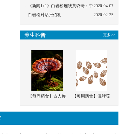
协同
《新闻1+1》白岩松连线黄璐琦：中
2020-04-07
医救治的临床效果
白岩松对话张伯礼
2020-02-25
养生科普
更多 >>
【每周药食】古人称
【每周药食】温脾暖
它为“仙草”，滋补强
肾、固精缩尿，这味
壮、培本固元
南方本草的种子，药
态
食同源有讲究