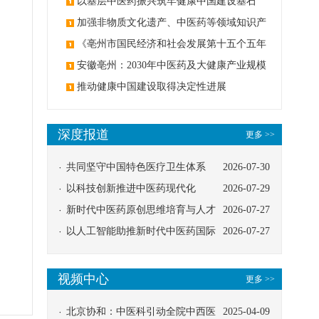
麻醉技术
以基层中医药振兴筑牢健康中国建设基石
加强非物质文化遗产、中医药等领域知识产
权保护
《亳州市国民经济和社会发展第十五个五年
规划纲要》印发
安徽亳州：2030年中医药及大健康产业规模
3000亿元
推动健康中国建设取得决定性进展
深度报道
更多 >>
共同坚守中国特色医疗卫生体系
2026-07-30
以科技创新推进中医药现代化
2026-07-29
新时代中医药原创思维培育与人才
2026-07-27
发展路径探索
以人工智能助推新时代中医药国际
2026-07-27
传播
视频中心
更多 >>
北京协和：中医科引动全院中西医
2025-04-09