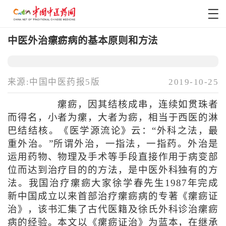
中医外治瘰疬病的基本原则和方法
来源:中国中医药报5版
2019-10-25
瘰疬，因其结核成串，连续如贯珠者
而得名，小者为瘰，大者为疬，相当于西医的淋
巴结结核。《医学源流论》云：“外科之法，最
重外治。”所谓外治，一指法，一指药。外治是
运用药物、物理及手术等手段直接作用于病变部
位而达到治疗目的的方法，是中医外科独有的方
法。我国治疗瘰疬大家徐学春先生1987年完成
新中国成立以来首部治疗瘰疬病的专著《瘰疬证
治》，该书汇集了古代医籍及徐氏外科诊治瘰疬
病的经验。本文以《瘰疬证治》为蓝本，在继承