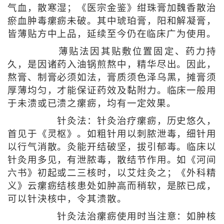
气血，散寒湿；《医宗金鉴》绀珠膏加魏香散治
瘀血肿毒瘰疬未破。其中琥珀膏，阳和解凝膏，
皆薄贴方中上品，延续至今仍在临床广为使用。
薄贴法因其贴敷位置固定、药力持
久，是因诸药入油锅煎熬中，精华尽出。因此，
熬膏、制膏必须如法，膏质须色泽乌黑，摊膏须
厚薄均匀，才能保证药效及黏附力。临床一般用
于未溃或已溃之瘰疬，均有一定效果。
针灸法：针灸治疗瘰疬，历史悠久，
首见于《灵枢》。如粗针用以刺脓泄毒，细针用
以行气消散。灸能开结破坚，拔引郁毒。临床以
针灸用多见，有泄脓毒，散结节作用。如《河间
六书》初起或二三核时，以艾炷灸之；《外科精
义》云瘰疬结核患处如肿高而稍软，是脓已成，
可以针決核中，令其溃散。
针灸法治瘰疬使用时当注意：如肿核