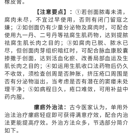
橡皮膏。
【注意要点】：
①若创面脓毒未清，
腐肉未尽，不宜过早使用，否则有闭门留寇之
嫌；②如创面仍有少量分泌物及腐肉时，可配合
使用九一丹、二号丹等祛腐生肌药物，达到提脓
祛腐生肌长肉之目的；③如腐肉已脱、脓水已
尽，但创面肉芽组织暗红时，可配合脉血康胶囊
掺撒于创面，达到活血化瘀、改善局部血运及生
肌长肉之目的；④如运用生肌收口法药物后仍久
不收敛，须检查创周是否肿胀，挤压疮口周围是
否有分泌物溢出，当考虑是否有潜在的窦瘘未处
理干净；⑤如病程日久，疮口难敛，可用补益中
药内服。
瘰疬外治法：
古今医家认为，单用外
治法治疗瘰疬轻症即可获得满意疗效，配合内治
法更能提高疗效。外治方法众多，节选部分简介
如下。