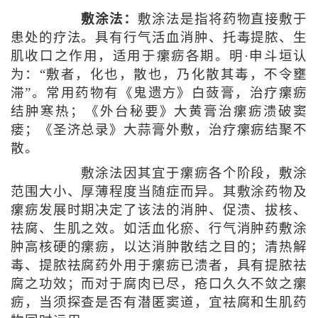
敷涂法：
敷涂法是指将药物直接敷于
患处的疗法。具有行气活血消肿、托毒提脓、生
肌收口之作用，适用于瘰疬各期。明·申斗垣认
为：“敷者，化也，散也，乃化散其毒，不令壅
滞”。常用药物有《鬼遗方》白蔹膏，治疗瘰疬
结肿寒热；《外台秘要》大黄膏治瘰疬溃破窦
瘘；《圣济总录》大蒜膏外敷，治疗瘰疬结聚不
散。
敷涂法因其宜于瘰疬各个阶段，敷涂
范围大小、厚薄程度当随症而异。其敷涂药物及
瘰疬发展时期决定了该法的消肿、促溃、拔核、
祛腐、生肌之效。如活血化瘀、行气消肿药敷涂
肿高核硬的瘰疬，以达消肿散结之目的；清热解
毒、提脓祛腐药外用于瘰疬已溃者，具有提脓祛
腐之功效；而对于腐肉已尽，疮口久久不敛之瘰
疬，当须探查是否有潜匿窦道，宜祛腐和生肌药