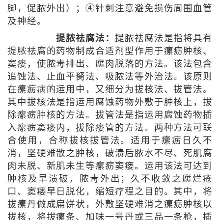
脚，促脓外出）；④针刺注意避免损伤周围血管
及神经。
提脓祛腐法：
提脓祛腐法是指将具有
提脓祛腐的药物制成合适剂型作用于瘰疬肿核、
窦瘘，使脓毒排出、腐肉脱落的方法。该法包含
追蚀法、止血平胬法、吸脓法等外治法。该原则
在瘰疬病的运用中，又细分为拔核法、拔管法。
其中拔核法是指运用腐蚀药物外敷于肿核上，拔
除瘰疬肿核的方法。拔管法是指运用腐蚀药物插
入瘰疬窦瘘内，拔除瘘管的方法。两种方法可联
合使用，合称拔核拔管法。适用于瘰疬日久不
消，坚硬难散之肿核，破溃后脓水不尽、死肌腐
肉未脱、新肌未生等瘰疬窦瘘。运用该法可达到
肿核及早溃破，脓毒外出；久不收敛之腐烂疮
口、窦瘘早日脱化，缩短疗程之目的。其中，将
拔瘰丹做成扁饼状，外敷坚硬难消之瘰疬肿核以
拔核，将拔瘰条、加味一号丹或三品一条枪，插