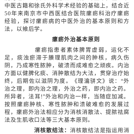
中医古籍和徐氏外科学术经验的基础上，结合近
50年来南京市中西医结合医院瘰疬科治疗瘰疬
经验，探讨瘰疬病的中医外治的基本原则和方
法，以飨后学。
瘰疬外治基本原则
瘰疬指患者素体脾胃虚弱，运化不
足，痰浊瘀滞于腠理肌肉之间的肿核，病久伤
阴，乃成寒性脓肿，破溃而成难愈之顽疾。内治
方面以健脾化痰、消肿散结为大法，贯穿治疗始
终，后期佐以滋阴为度。《理瀹骈文》说：“外
治之理，即内治之理，外治之药，即内治之药。
所异者，法耳!”外治和内治一样，当随症加减。
按照瘰疬肿核、寒性脓肿和溃破难愈的发展过
程，瘰疬外治法相应分为消核消散法、提脓祛腐
法及生肌收口法等三大基本原则。
消核散结法：
消核散结法是指运用消