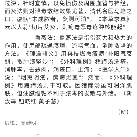
过深，针时宜慎，以免损伤及周围血管与神经，
而灸法则对泄毒散结效果尤著，清代名医马培之
曰：瘰疬“未成脓者，灸则可消”。《本草求真》
云以大蒜“切片艾灸，则痈毒恶毒疮肿核能起”
熏蒸法：熏蒸法是指借药力和热力的
作用，使患部疏通腠理，流畅气血，消肿散坚的
方法。《理瀹骈文》用桑枝燃熏瘰疬“补阳气衰
弱，散肿溃坚妙”；《外科理例》猪蹄汤洗疮，
消肿毒，去恶肉，润疮口，止痛；《医学入门》
说：“烟熏阴疮，瘰疬尤宜”；然而，《外科理
例》用猪蹄汤则不可取。因猪蹄汤虽可润泽肌
肤，但油腻缠黏不利于脓毒的发散与外泄。（靳
汝辉 钮晓红 黄子慧）
（M）
编辑：高继明