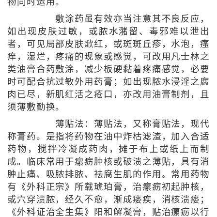
物同时运用。
敷涂药虽有效亦当注意其不良反应，
如出现皮肤过敏，或脓水潴留、毒邪难以泄出
者，可见局部皮肤焮红，或斑斑丘疹，水泡，瘙
痒，湿烂，疼痛的现象或感觉，可改用凡士林之
类油膏合药敷涂，减少板硬黏着疼痛感觉，必要
时可配合抗过敏外用药膏；如出现脓水浸淫之腐
肉已尽，新肌红活之疮口，亦改用油膏制剂，且
须薄敷勤换。
薄贴法：薄贴法，又称膏贴法，现代
称膏药。是指将药物在油中炸枯滤渣，加入合适
药物，搅拌冷凝成药肉，摊于布上或纸上而制
成。临床常用于瘰疬肿核或破溃之薄贴，具有消
肿止痛、吸脓排脓、祛腐生肌的作用。常用药物
有《外科正宗》所载琥珀膏，治瘰疬初起肿核，
或穴穿溃脓，经久不愈，渐成瘘疾，消核溃瘘；
《外科证治全生集》阳和解凝膏，贴治瘰疬以行