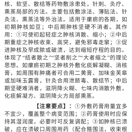
核、软坚、散结等药物敷涂患处，针刺、灸疗、
熏蒸局部的方法。主要包括敷涂法、薄贴法、针
灸法、熏蒸法等外治法。适用于瘰疬的各期，如
初期肿核如豆；中后期肿核坚硬不消者。其作
用：①可使初起轻症之肿核消散、缩小；②中后
期重症之肿核收束、高突，避免邪毒走窜；③促
进肿核及早成脓或破溃，达到缩短疗程的目的。
体现了“结者散之”“坚者削之”“大者缩之”的理论
思想。如瘰疬初期之肿核外敷化痰解凝糊、消核
膏，如周围有肿痛者可合用二黄膏、加味金芙皋
或加味玉露膏，针灸合用泄脓毒、散结节；中后
期坚硬难消者，滋阴降火糊、七味内消散外敷，
化痰解凝方、滋阴降火方局部熏蒸。
【注意要点】：
①外敷药膏用量宜多
不宜少，覆盖整个病变范围；②药膏使用时应保
持其湿润度，必要时可反复调配；③如肿核已溃
破，应在溃破口周围用药（配合箍围法，收束根