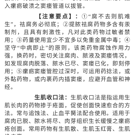
入瘰疬破溃之窦瘘管道以拔管。
【注意要点】：
①“腐不去则肌难
生”，祛腐务必彻底；②提脓祛腐药物多含有汞
制剂，且具有刺激性，凡对此类药物过敏者禁
用；③药量使用宜少不宜多以免重金属中毒；④
坚守“中病即止”的原则，该类药物腐蚀作用力
强，换药时，密切关注腐肉、脓液及窦瘘情况，
如发现腐肉脱落、脓水已尽、窦瘘已化，即刻停
用；⑤瘰疬窦瘘管腔过深时，可运用药捻法，或
外黏药物，或内裹药内插窦瘘，应避开血管和神
经。
生肌收口法：
生肌收口法是指运用生
肌长肉的药物掺于疮面，促使创面快速愈合的方
法。常与追蚀法、止血平胬法配合使用。适用于
腐肉已脱、脓水将尽、肉芽组织生长缓慢之瘰疬
疮创面。常用药物有生肌散、生肌玉红膏、生肌