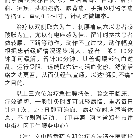
侧掌横纹头赤白肉际，主治耳聋、目赤、癫狂
痫、疟疾、头项强痛、腰背痛、手指及肘臂挛痛
等痛证。直刺0.5～l寸，针刺时微握拳。
治疗以双侧取穴为主。刺腰痛点穴以患者感
酸胀为宜，尤以有电麻感为佳。留针时搀扶患者
做转腰、下蹲等动作，动作不宜过快，动作幅度
根据患者缓解情况逐步增大。轻者一般5~10分
钟即可缓解，留针30分钟。其善调腰部气血逆
乱、运行受阻。远端取穴针刺活血化瘀、舒筋活
络之功更著，从而使经气宣通，以达“通则不痛”
之目的。
以上三穴位治疗急性腰扭伤，验之于临床，
疗效确切，一般针灸时即可减轻病情，重者每日
针刺1次，2~3日即可治愈。病初愈时应适当休
息，不宜剧烈活动。（卫喜照 河南省郑州市建
中街社区卫生服务中心）
（注：文中所载药方和治疗方法请在医师指