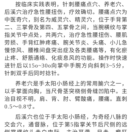
按临床实践表明，针刺腰痛点穴、养老穴、
后溪穴治疗急性腰扭伤，疗效确切。腰痛点穴为
中医奇穴，别名为威灵穴、精灵穴，位于手背第
二、三掌骨及第四、五掌骨之间，当腕横纹与掌
指关节中点处，共两穴，治疗急性腰扭伤、腰肌
劳损、手背红肿疼痛、腕关节炎、头痛、小儿急
慢惊风、腰椎间盘突出症及各类腰痛等，有化瘀
止疼、舒筋通络、化痰息风的功能。操作时快速
进针后以15o~30o向掌中手腕方向斜刺3~5分，
针刺双手后同时捻针。
养老穴是手太阳小肠经上的常用腧穴之一，
以手掌面向胸，当尺骨茎突桡侧骨缝凹陷中。主
治目视不明，肩、背、肘、臂酸痛，腰痛。直刺
0.5～0.8寸。
后溪穴也位于手太阳小肠经，为奇经八脉的
交会穴，通督脉，位于第5指掌关节后尺侧的远