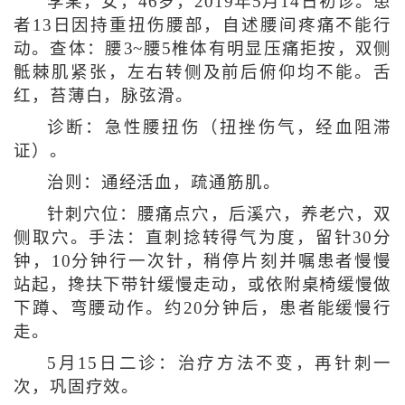
李某，女，46岁，2019年5月14日初诊。患
者13日因持重扭伤腰部，自述腰间疼痛不能行
动。查体：腰3~腰5椎体有明显压痛拒按，双侧
骶棘肌紧张，左右转侧及前后俯仰均不能。舌
红，苔薄白，脉弦滑。
诊断：急性腰扭伤（扭挫伤气，经血阻滞
证）。
治则：通经活血，疏通筋肌。
针刺穴位：腰痛点穴，后溪穴，养老穴，双
侧取穴。手法：直刺捻转得气为度，留针30分
钟，10分钟行一次针，稍停片刻并嘱患者慢慢
站起，搀扶下带针缓慢走动，或依附桌椅缓慢做
下蹲、弯腰动作。约20分钟后，患者能缓慢行
走。
5月15日二诊：治疗方法不变，再针刺一
次，巩固疗效。