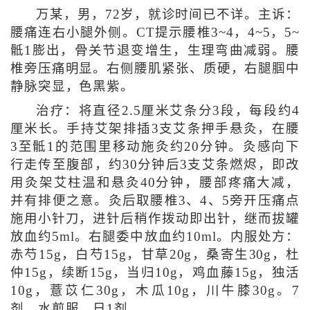
万某，男，72岁，就诊时间已不详。主诉：
腰痛连右小腿外侧。CT提示腰椎3~4，4~5，5~
骶1膨出，骨关节退变增生，生理弯曲减弱。腰
椎旁压痛明显。右侧腰肌紧张、质硬，右腿腘中
静脉突显，色黑紫。
治疗：将直径2.5厘米艾条分3段，每段约4
厘米长。手持艾架排插3支艾条押手悬灸，在腰
3至骶1的范围里移动施灸约20分钟。灸感向下
行走传至腹部，约30分钟后3支艾条燃烬，即改
用灸架艾柱温和悬灸40分钟，腰部疼痛大减，
并有排便之意。灸后取腰椎3、4、5旁开压痛点
施用小针刀，进针后稍作拨动即出针，继而拔罐
放血约5ml。右腿委中放血约10ml。内服处方：
赤芍15g，白芍15g，甘草20g，桑寄生30g，杜
仲15g，续断15g，当归10g，鸡血藤15g，独活
10g，薏苡仁30g，木瓜10g，川牛膝30g。7
剂，水煎服，日1剂。