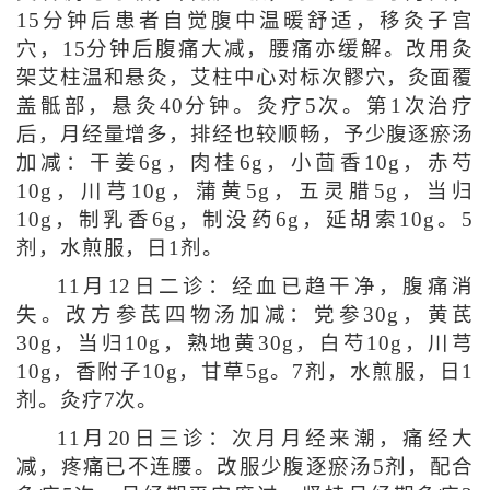
15分钟后患者自觉腹中温暖舒适，移灸子宫
穴，15分钟后腹痛大减，腰痛亦缓解。改用灸
架艾柱温和悬灸，艾柱中心对标次髎穴，灸面覆
盖骶部，悬灸40分钟。灸疗5次。第1次治疗
后，月经量增多，排经也较顺畅，予少腹逐瘀汤
加减：干姜6g，肉桂6g，小茴香10g，赤芍
10g，川芎10g，蒲黄5g，五灵腊5g，当归
10g，制乳香6g，制没药6g，延胡索10g。5
剂，水煎服，日1剂。
11月12日二诊：经血已趋干净，腹痛消
失。改方参芪四物汤加减：党参30g，黄芪
30g，当归10g，熟地黄30g，白芍10g，川芎
10g，香附子10g，甘草5g。7剂，水煎服，日1
剂。灸疗7次。
11月20日三诊：次月月经来潮，痛经大
减，疼痛已不连腰。改服少腹逐瘀汤5剂，配合