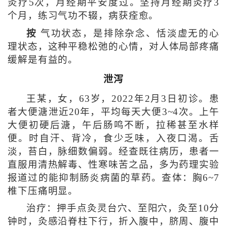
灸疗5次，月经期平安度过。坚持月经期灸疗3
个月，练习气功不辍，病获痊愈。
按
气功状态，是排除杂念、恬淡虚无的心
理状态，这种平稳松弛的心情，对人体局部疼痛
缓解是有益的。
泄泻
王某，女，63岁，2022年2月3日初诊。患
者大便溏泄近20年，平均每天大便3~4次。上午
大便初硬后溏，午后肠鸣不断，拉稀甚至水样
便。时自汗、背冷，食少乏味，入夜口渴。舌
淡，苔白，脉细数偏弱。经查既往病历，患者一
直服用清热解毒、性寒味苦之品，多为药理实验
报道过的能抑制肠炎病菌的草药。查体：胸6~7
椎下压痛明显。
治疗：押手点灸灵台穴、至阳穴，灸至10分
钟时，灸感沿脊柱下行，折入腹中，脐周、腹中