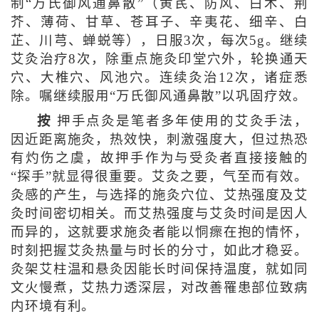
制“万氏御风通鼻散”（黄芪、防风、白术、荆
芥、薄荷、甘草、苍耳子、辛夷花、细辛、白
芷、川芎、蝉蜕等），日服3次，每次5g。继续
艾灸治疗8次，除重点施灸印堂穴外，轮换通天
穴、大椎穴、风池穴。连续灸治12次，诸症悉
除。嘱继续服用“万氏御风通鼻散”以巩固疗效。
按
押手点灸是笔者多年使用的艾灸手法，
因近距离施灸，热效快，刺激强度大，但过热恐
有灼伤之虞，故押手作为与受灸者直接接触的
“探手”就显得很重要。艾灸之要，气至而有效。
灸感的产生，与选择的施灸穴位、艾热强度及艾
灸时间密切相关。而艾热强度与艾灸时间是因人
而异的，这就要求施灸者能以恫瘝在抱的情怀，
时刻把握艾灸热量与时长的分寸，如此才稳妥。
灸架艾柱温和悬灸因能长时间保持温度，就如同
文火慢煮，艾热力透深层，对改善罹患部位致病
内环境有利。