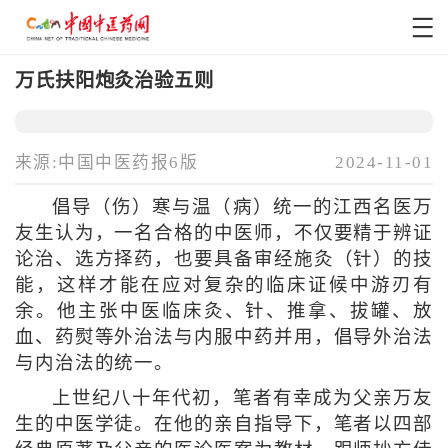
万氏扶阳炮灸治验五则
来源:中国中医药报6版
2024-11-01
倡导（伤）寒与温（病）统一的江西名医万
友生认为，一名合格的中医师，不仅要精于辨证
论治、选方择药，也要具备审经施灸（针）的技
能，这样才能在应对复杂的临床证候中游刃有
余。他主张中医临床灸、针、推拿、拔罐、放
血、药熨等外治法与内服中药并用，倡导外治法
与内治法的统一。
上世纪八十年代初，笔者有幸成为父亲万友
生的中医学徒。在他的亲自指导下，笔者以四部