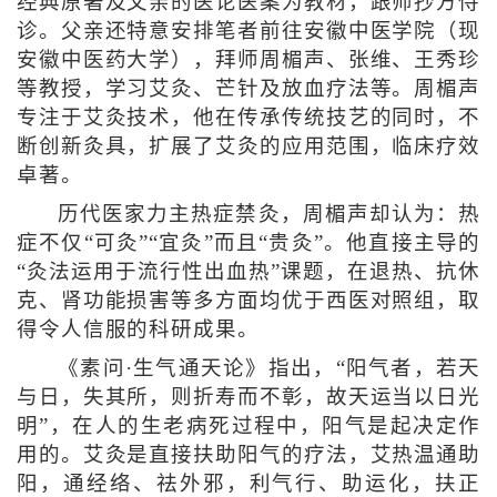
经典原著及父亲的医论医案为教材，跟师抄方侍
诊。父亲还特意安排笔者前往安徽中医学院（现
安徽中医药大学），拜师周楣声、张维、王秀珍
等教授，学习艾灸、芒针及放血疗法等。周楣声
专注于艾灸技术，他在传承传统技艺的同时，不
断创新灸具，扩展了艾灸的应用范围，临床疗效
卓著。
历代医家力主热症禁灸，周楣声却认为：热
症不仅“可灸”“宜灸”而且“贵灸”。他直接主导的
“灸法运用于流行性出血热”课题，在退热、抗休
克、肾功能损害等多方面均优于西医对照组，取
得令人信服的科研成果。
《素问·生气通天论》指出，“阳气者，若天
与日，失其所，则折寿而不彰，故天运当以日光
明”，在人的生老病死过程中，阳气是起决定作
用的。艾灸是直接扶助阳气的疗法，艾热温通助
阳，通经络、祛外邪，利气行、助运化，扶正