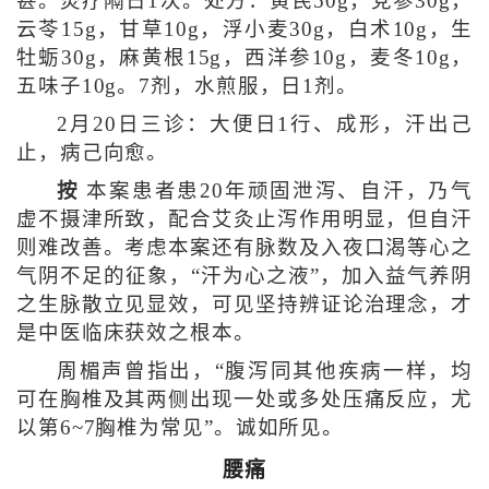
甚。灸疗隔日1次。处方：黄芪50g，党参30g，
云苓15g，甘草10g，浮小麦30g，白术10g，生
牡蛎30g，麻黄根15g，西洋参10g，麦冬10g，
五味子10g。7剂，水煎服，日1剂。
2月20日三诊：大便日1行、成形，汗出己
止，病己向愈。
按
本案患者患20年顽固泄泻、自汗，乃气
虚不摄津所致，配合艾灸止泻作用明显，但自汗
则难改善。考虑本案还有脉数及入夜口渴等心之
气阴不足的征象，“汗为心之液”，加入益气养阴
之生脉散立见显效，可见坚持辨证论治理念，才
是中医临床获效之根本。
周楣声曾指出，“腹泻同其他疾病一样，均
可在胸椎及其两侧出现一处或多处压痛反应，尤
以第6~7胸椎为常见”。诚如所见。
腰痛