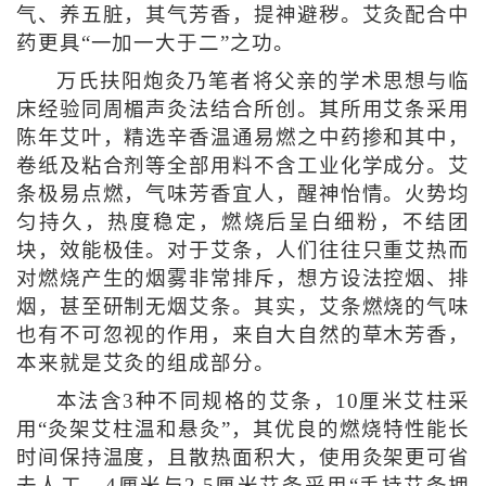
气、养五脏，其气芳香，提神避秽。艾灸配合中
药更具“一加一大于二”之功。
万氏扶阳炮灸乃笔者将父亲的学术思想与临
床经验同周楣声灸法结合所创。其所用艾条采用
陈年艾叶，精选辛香温通易燃之中药掺和其中，
卷纸及粘合剂等全部用料不含工业化学成分。艾
条极易点燃，气味芳香宜人，醒神怡情。火势均
匀持久，热度稳定，燃烧后呈白细粉，不结团
块，效能极佳。对于艾条，人们往往只重艾热而
对燃烧产生的烟雾非常排斥，想方设法控烟、排
烟，甚至研制无烟艾条。其实，艾条燃烧的气味
也有不可忽视的作用，来自大自然的草木芳香，
本来就是艾灸的组成部分。
本法含3种不同规格的艾条，10厘米艾柱采
用“灸架艾柱温和悬灸”，其优良的燃烧特性能长
时间保持温度，且散热面积大，使用灸架更可省