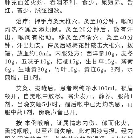
肿充血如火灼，吞咽不利，食少，尿短赤。舌
红，苔少，脉弦细数。
治疗：押手点灸大椎穴，灸至10分钟，喉间
灼热不减反添烦躁。灸至20分钟后，微有汗
出，喉间有松动。移灸至肺俞穴，灸至40分
钟，汗出烦安。停灸后取梅花针敲击大椎穴，拨
罐，放血约10ml。内服处方：西洋参10g，麦冬
10g，五味子10g，桔梗15g，生甘草15g，薄荷
6g，生地黄30g，竹叶10g，黄连6g。3剂，水
煎服，日1剂。
艾灸、拔罐后，患者喝纯净水100ml，锁眉
顿开，自觉喉中放松。嘱少发声，静养。服药1
剂，当晚安睡5小时，醒后喉中已无灼热感，再
服中药1剂，傍晚声音已开。
按
本例喉喑，证属情志内伤、郁而化火，
熏灼咽喉，以至声嘶失喑。此时阴液亏损。经内