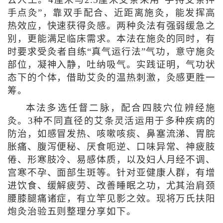
去人工。4厘米与2.5厘米艾条采用“手持艾条押
手点灸”，靠双手配合、近距离施灸，能发挥高
热效应，快速获得灸感。两种灸法有强弱缓急之
别，更能满足临床需求。本法在施灸的同时，有
时要求受灸者自练“真气运行法”气功，意守施灸
部位，凝神入静，吐纳吸气。实践证明，气功状
态下的个体，借助艾灸的温热刺激，灸感更胜一
筹。
本法多选任督二脉，配合四肢穴位辨经施
灸。3种不同直径的艾条灵活运用于多种疾病的
防治，如感冒发热、咳嗽咳痰、鼻塞流涕、胃脘
胀痛、腹泻便秘、厌食呃逆、口味异常、神疲肢
倦、形寒肢冷、易感体质，以及妇人月经不调、
宫寒不孕、面部生斑等。针对亚健康人群，有增
进饮食、缓解疲劳、改善睡眠之功，尤其治肩颈
腰膝腿痛诸症，有立竿见影之效。现将万氏扶阳
炮灸治验五则整理分享如下。