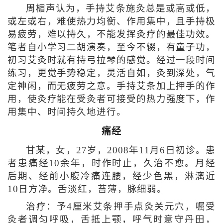
周楣声认为，手持艾条施灸总是或高或低，
或左或右，难使热力均衡、作用集中，且手持极
易疲劳，难以持久，不能发挥灸疗的最佳功效。
笔者自小学习二胡演奏，至今不辍，有童子功，
初习艾灸时就有持弓拉琴的感觉。经过一段时间
练习，更觉手势稳定，灵活自如，灸到深处，气
定神闲，而无疲劳之意。手持艾条加上押手的作
用，使灸疗能在受灸者可接受的热力强度下，作
用集中、时间持久地进行。
痛经
甘某，女，27岁，2008年11月6日初诊。患
者患痛经10余年，时作时止，久治不愈。月经
后期、经前小腹冷痛连腰，经少色黑，淋漓近
10日方净。舌淡红，苔薄，脉细弱。
治疗：予4厘米艾条押手点灸关元穴，嘱受
灸者调匀呼吸，舌抵上颚，呼气时意守丹田，