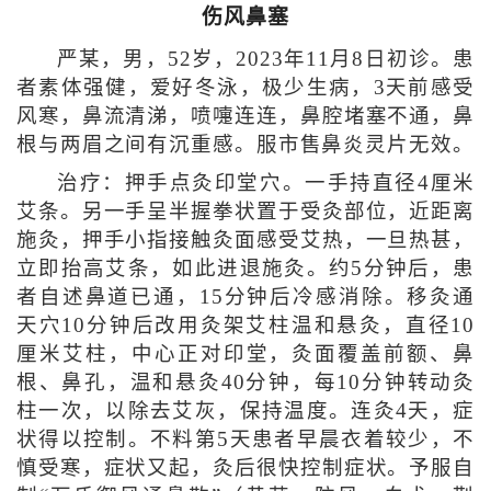
伤风鼻塞
严某，男，52岁，2023年11月8日初诊。患
者素体强健，爱好冬泳，极少生病，3天前感受
风寒，鼻流清涕，喷嚏连连，鼻腔堵塞不通，鼻
根与两眉之间有沉重感。服市售鼻炎灵片无效。
治疗：押手点灸印堂穴。一手持直径4厘米
艾条。另一手呈半握拳状置于受灸部位，近距离
施灸，押手小指接触灸面感受艾热，一旦热甚，
立即抬高艾条，如此进退施灸。约5分钟后，患
者自述鼻道已通，15分钟后冷感消除。移灸通
天穴10分钟后改用灸架艾柱温和悬灸，直径10
厘米艾柱，中心正对印堂，灸面覆盖前额、鼻
根、鼻孔，温和悬灸40分钟，每10分钟转动灸
柱一次，以除去艾灰，保持温度。连灸4天，症
状得以控制。不料第5天患者早晨衣着较少，不
慎受寒，症状又起，灸后很快控制症状。予服自