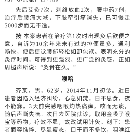
先后艾灸7次，刺络放血2次，服中药7剂，
治疗后腰痛大减，下肢牵引痛消失，已可慢走
5000步而无不适。
按
本案患者在治疗第1次时出现灸后欲便之
意，自诉为10余年来未有过的排便量多，通利
畅快，便后更觉腰部轻松如卸包袱。表明充分的
灸疗时间，可得到更强烈、更广泛的灸感，正如
周楣声所说：“灸贵在久。”
喉喑
齐某，男，62岁，2014年11月初诊。近日
患者因陷入经济纠纷，心急如焚，日不思食，夜
不能寐。3天前突感咽喉灼热痛痒，咳而无痰，
随后声嘶失喑。次日去医院就诊，取用金嗓子喉
宝等药物，疗效不显，故改试用针灸。刻下：患
者面容憔悴、尽显疲态，口干而不多饮，咽喉红