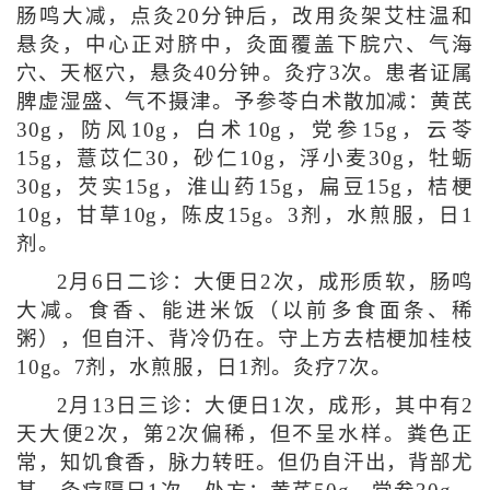
肠鸣大减，点灸20分钟后，改用灸架艾柱温和
悬灸，中心正对脐中，灸面覆盖下脘穴、气海
穴、天枢穴，悬灸40分钟。灸疗3次。患者证属
脾虚湿盛、气不摄津。予参苓白术散加减：黄芪
30g，防风10g，白术10g，党参15g，云苓
15g，薏苡仁30，砂仁10g，浮小麦30g，牡蛎
30g，芡实15g，淮山药15g，扁豆15g，桔梗
10g，甘草10g，陈皮15g。3剂，水煎服，日1
剂。
2月6日二诊：大便日2次，成形质软，肠鸣
大减。食香、能进米饭（以前多食面条、稀
粥），但自汗、背冷仍在。守上方去桔梗加桂枝
10g。7剂，水煎服，日1剂。灸疗7次。
2月13日三诊：大便日1次，成形，其中有2
天大便2次，第2次偏稀，但不呈水样。粪色正
常，知饥食香，脉力转旺。但仍自汗出，背部尤