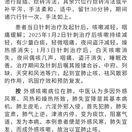
池行提插、捻转泻法，其余穴位行捻转泻法或平
补平泻，手法柔和、适中，留针30分钟，期间
诸穴行针一次，手法如上。
患者当日针刺治疗及起针后，咳嗽减轻，咽
痛缓解；2025年1月2日针刺治疗后咳嗽持续减
轻，有少量白痰，轻微咽痛，夜间盗汗减轻，燥
热感消失；1月3日针刺治疗后，白天咳嗽消
失，夜间偶咳几声，咽痛、盗汗消失，睡眠改
善。治疗期间及针刺后嘱其按揉合谷、中府、列
缺、天突和风池等穴，起到宣肺止咳、祛风散邪
的作用，巩固疗效和预防复发。
按
外感咳嗽病位在肺，中医认为多因外感
风寒、风热和燥热所致，肺失宣降是其基本病
机。肺主皮毛，六淫外邪入侵，首先犯肺，肺失
宣肃，肺气上逆，津液内停，变为痰饮，阻塞气
道，发为本病。本例患者便是外感风寒，肺失宣
发，而成外感咳嗽，故治以宣肺止咳。