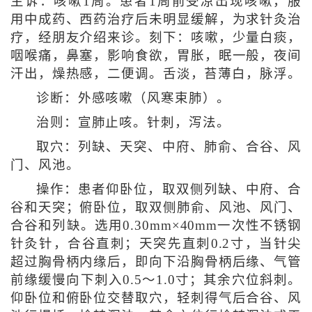
主诉：咳嗽1周。患者1周前受凉出现咳嗽，服
用中成药、西药治疗后未明显缓解，为求针灸治
疗，经朋友介绍来诊。刻下：咳嗽，少量白痰，
咽喉痛，鼻塞，影响食欲，胃胀，眠一般，夜间
汗出，燥热感，二便调。舌淡，苔薄白，脉浮。
诊断：外感咳嗽（风寒束肺）。
治则：宣肺止咳。针刺，泻法。
取穴：列缺、天突、中府、肺俞、合谷、风
门、风池。
操作：患者仰卧位，取双侧列缺、中府、合
谷和天突；俯卧位，取双侧肺俞、风池、风门、
合谷和列缺。选用0.30mm×40mm一次性不锈钢
针灸针，合谷直刺；天突先直刺0.2寸，当针尖
超过胸骨柄内缘后，即向下沿胸骨柄后缘、气管
前缘缓慢向下刺入0.5～1.0寸；其余穴位斜刺。
仰卧位和俯卧位交替取穴，轻刺得气后合谷、风