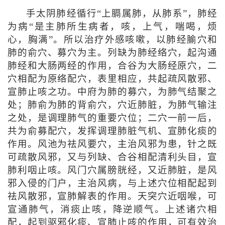
手太阴肺经循行“上膈属肺，从肺系”，肺经
为病“是主肺所生病者，咳，上气，喘喝，烦
心，胸满”。所以治疗外感咳嗽，以肺经腧穴和
肺的俞穴、募穴为主。列缺为肺经络穴，起沟通
肺经和大肠两经的作用，合谷为大肠经原穴，二
穴相配为原络配穴，表里相应，共起疏风散邪、
宣肺止咳之功。中府为肺的募穴，为肺气结聚之
处；肺俞为肺的背俞穴，穴近肺脏，为肺气输注
之处，是调理肺气的重要穴位；二穴一前一后，
共为俞募配穴，发挥调理肺脏气机、宣肺化痰的
作用。风池为祛风要穴，主治风邪为患，针之既
可疏散风邪，又与列缺、合谷相配清利头目，宣
肺利咽止咳。风门穴属膀胱经，又近肺脏，是风
邪入侵的门户，主治风病，与上述穴位相配起到
祛风散邪，宣肺解表的作用。天突穴近咽喉，可
宣通肺气，消痰止咳，降逆顺气。上述诸穴相
配，起到驱邪化痰、宣肺止咳的作用，可有效治