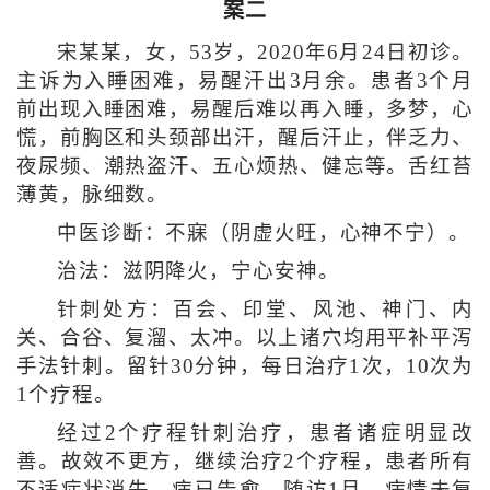
案二
宋某某，女，53岁，2020年6月24日初诊。
主诉为入睡困难，易醒汗出3月余。患者3个月
前出现入睡困难，易醒后难以再入睡，多梦，心
慌，前胸区和头颈部出汗，醒后汗止，伴乏力、
夜尿频、潮热盗汗、五心烦热、健忘等。舌红苔
薄黄，脉细数。
中医诊断：不寐（阴虚火旺，心神不宁）。
治法：滋阴降火，宁心安神。
针刺处方：百会、印堂、风池、神门、内
关、合谷、复溜、太冲。以上诸穴均用平补平泻
手法针刺。留针30分钟，每日治疗1次，10次为
1个疗程。
经过2个疗程针刺治疗，患者诸症明显改
善。故效不更方，继续治疗2个疗程，患者所有
不适症状消失，病已告愈。随访1月，病情未复