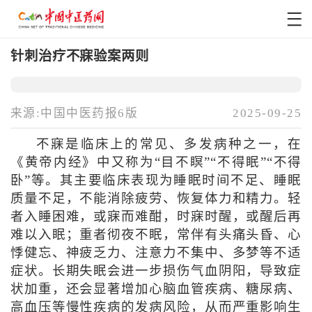
针刺治疗不寐验案两则
来源:中国中医药报6版
2025-09-25
不寐是临床上的常见、多发病种之一，在
《黄帝内经》中又称为“目不瞑”“不得眠”“不得
卧”等。其主要临床表现为睡眠时间不足、睡眠
质量不足，不能消除疲劳、恢复体力和精力。轻
者入睡困难，或寐而难酣，时寐时醒，或醒后再
难以入眠；重者彻夜不眠，常伴有头痛头昏、心
悸健忘、神疲乏力、注意力不集中、多梦等不适
症状。长期失眠会进一步损伤气血阴阳，导致症
状加重，还会显著增加心脑血管疾病、糖尿病、
高血压等慢性疾病的发病风险，从而严重影响生