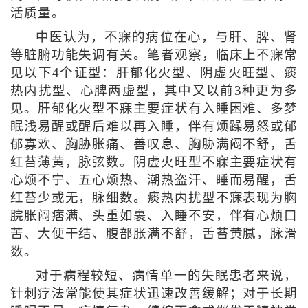
活质量。
中医认为，不寐的病位在心，与肝、脾、肾
等脏腑功能失调有关。笔者观察，临床上不寐常
见以下4个证型：肝郁化火型、阴虚火旺型、痰
热内扰型、心脾两虚型，其中又以前3种更为多
见。肝郁化火型不寐主要症状有入睡困难、多梦
眠浅易醒或醒后难以再入睡，伴有烦躁易怒或郁
郁寡欢、胸胁胀痛、善叹息、胸胁满闷不舒，舌
红苔薄黄，脉弦数。阴虚火旺型不寐主要症状有
心烦不宁、五心烦热、潮热盗汗、睡而易醒，舌
红苔少或无，脉细数。痰热内扰型不寐表现为胸
脘胀闷痞满、头重如裹、入睡不安，伴有心烦口
苦、大便干结、腹部胀满不舒，舌苔黄腻，脉滑
数。
对于病程较短、病情单一的失眠患者来说，
针刺疗法常能使其症状迅速改善缓解；对于长期