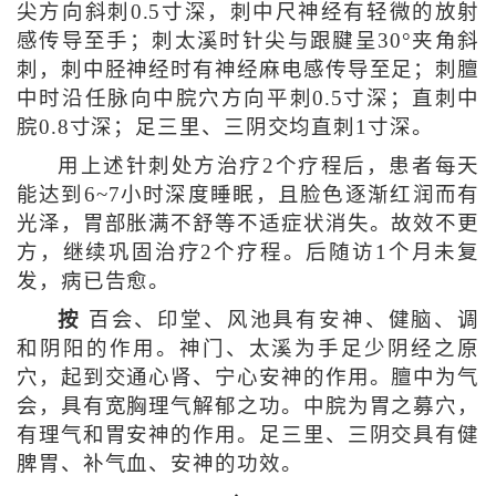
尖方向斜刺0.5寸深，刺中尺神经有轻微的放射
感传导至手；刺太溪时针尖与跟腱呈30°夹角斜
刺，刺中胫神经时有神经麻电感传导至足；刺膻
中时沿任脉向中脘穴方向平刺0.5寸深；直刺中
脘0.8寸深；足三里、三阴交均直刺1寸深。
用上述针刺处方治疗2个疗程后，患者每天
能达到6~7小时深度睡眠，且脸色逐渐红润而有
光泽，胃部胀满不舒等不适症状消失。故效不更
方，继续巩固治疗2个疗程。后随访1个月未复
发，病已告愈。
按
百会、印堂、风池具有安神、健脑、调
和阴阳的作用。神门、太溪为手足少阴经之原
穴，起到交通心肾、宁心安神的作用。膻中为气
会，具有宽胸理气解郁之功。中脘为胃之募穴，
有理气和胃安神的作用。足三里、三阴交具有健
脾胃、补气血、安神的功效。