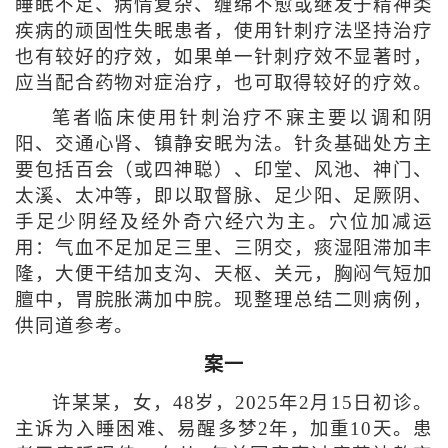
睡眠不足、病情复杂、缠绵不愈或继发于精神类
疾病的顽固性失眠患者，使用针刺疗法坚持治疗
也有较好的疗效，如果单一针刺疗效不显著时，
应当配合药物对症治疗，也可取得较好的疗效。
笔者临床使用针刺治疗不寐主要以调和阴
阳、交通心肾、镇静安眠为法。针灸基础处方主
要包括百会（或四神聪）、印堂、风池、神门、
太溪、太冲等，即以取督脉、足少阳、足厥阴、
手足少阴经及经外奇穴经穴为主。穴位加减运
用：气血不足加足三里、三阴交，痰湿阻滞加丰
隆，大便干结加支沟、天枢、关元，胸闷气短加
膻中，胃脘胀满加中脘。现整理总结二则病例，
供同道参考。
案一
许某某，女，48岁，2025年2月15日初诊。
主诉为入睡困难、易醒多梦2年，加重10天。患