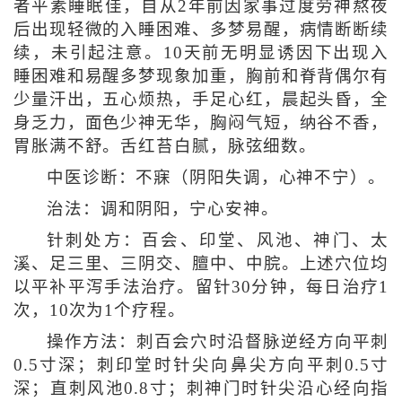
者平素睡眠佳，自从2年前因家事过度劳神熬夜
后出现轻微的入睡困难、多梦易醒，病情断断续
续，未引起注意。10天前无明显诱因下出现入
睡困难和易醒多梦现象加重，胸前和脊背偶尔有
少量汗出，五心烦热，手足心红，晨起头昏，全
身乏力，面色少神无华，胸闷气短，纳谷不香，
胃胀满不舒。舌红苔白腻，脉弦细数。
中医诊断：不寐（阴阳失调，心神不宁）。
治法：调和阴阳，宁心安神。
针刺处方：百会、印堂、风池、神门、太
溪、足三里、三阴交、膻中、中脘。上述穴位均
以平补平泻手法治疗。留针30分钟，每日治疗1
次，10次为1个疗程。
操作方法：刺百会穴时沿督脉逆经方向平刺
0.5寸深；刺印堂时针尖向鼻尖方向平刺0.5寸
深；直刺风池0.8寸；刺神门时针尖沿心经向指