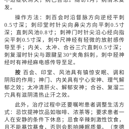
发。
操作方法：刺百会时沿督脉方向逆经平刺
0.5寸深；刺印堂时针尖向鼻尖方向平刺0.5寸
深；直刺风池0.8寸；刺神门时针尖沿心经向指
尖平刺0.5寸深，刺中尺神经有轻微的放射感传
导至手；内关、太冲、合谷三穴直刺0.5寸深；
刺复溜时针尖与跟腱呈30°夹角斜刺，刺中胫神
经时有神经麻电感传导至足。
按
百会、印堂、风池具有镇惊安眠、调和
阴阳的作用；神门、内关具有宁心安神、理气解
郁之效；太冲清肝火、解郁安神；合谷、复溜二
穴具有滋阴清热止汗之效。
此外，治疗过程中还要嘱咐患者调整生活方
式：忌饮提神饮品如咖啡、浓茶等；要求患者一
人在安静的条件下休息；忌食辛辣刺激性饮食，
且不能暴饮暴食，否则会影响睡眠质量。（李德