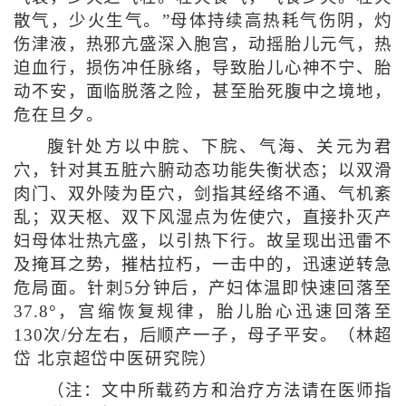
散气，少火生气。”母体持续高热耗气伤阴，灼
伤津液，热邪亢盛深入胞宫，动摇胎儿元气，热
迫血行，损伤冲任脉络，导致胎儿心神不宁、胎
动不安，面临脱落之险，甚至胎死腹中之境地，
危在旦夕。
腹针处方以中脘、下脘、气海、关元为君
穴，针对其五脏六腑动态功能失衡状态；以双滑
肉门、双外陵为臣穴，剑指其经络不通、气机紊
乱；双天枢、双下风湿点为佐使穴，直接扑灭产
妇母体壮热亢盛，以引热下行。故呈现出迅雷不
及掩耳之势，摧枯拉朽，一击中的，迅速逆转急
危局面。针刺5分钟后，产妇体温即快速回落至
37.8°，宫缩恢复规律，胎儿胎心迅速回落至
130次/分左右，后顺产一子，母子平安。（
林超
岱 北京超岱中医研究院
）
（注：文中所载药方和治疗方法请在医师指