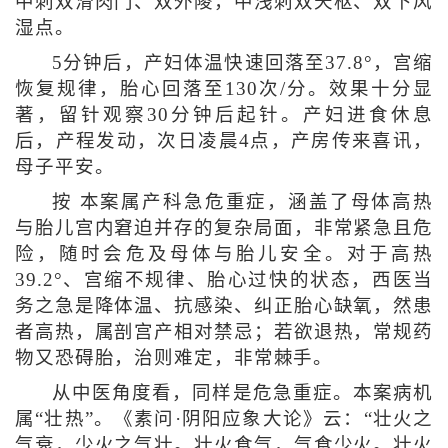
中刺双滑肉门、双外陵，中浅刺双天枢、双下风
湿点。
5分钟后，产妇体温快速回落至37.8°，宫缩
恢复规律，胎心回落至130次/分。效果十分显
著，留针观察30分钟后起针。产妇进食休息
后，产程发动，次日凌晨4点，产房传来喜讯，
母子平安。
按 本案属产科急危重症，涵盖了母体高热
与胎儿宫内窘迫并存的复杂局面，非常紧急且危
险，随时会危及母体与胎儿安全。对于高热
39.2°、宫缩不规律、胎心过快的状态，西医当
务之急是降体温、抗感染、纠正胎心缺氧，然患
者高热，属剖宫产相对禁忌；若欲退热，常规药
物又恐碍胎，治则难定，非常棘手。
从中医角度看，同样是危急重症。本案病机
属“壮热”。《素问·阴阳应象大论》云：“壮火之
气衰，少火之气壮。壮火食气，气食少火。壮火