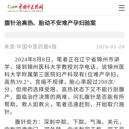
腹针治高热、胎动不安难产孕妇验案
来源:中国中医药报6版
2026-03-20
2024年8月8日，笔者正在辽宁省锦州市讲
学，接到锦州医科大学教授刘华电话，说锦州医
科大学附属第三医院妇产科现有1位难产孕妇，
高热39.2°，宫缩不规律，胎心率超过200次/
分，但用药选择受限，高热状态下又不能行剖腹
产，面临治疗决策的两难，问扎腹针是否能有所
帮助。救人如救火，笔者迅速赶到，开始取穴施
针。
腹针处方：深刺中脘、下脘、气海、关元，