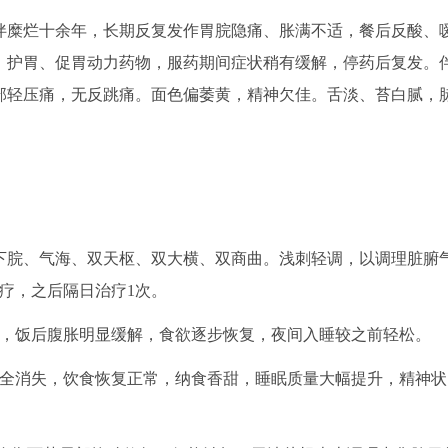
炎伴糜烂十余年，长期反复发作胃脘隐痛、胀满不适，餐后反酸、
、护胃、促胃动力药物，服药期间症状稍有缓解，停药后复发。
部轻压痛，无反跳痛。面色偏萎黄，精神欠佳。舌淡、苔白腻，
下脘、气海、双天枢、双大横、双商曲。浅刺轻调，以调理脏腑
治疗，之后隔日治疗1次。
轻，饭后腹胀明显缓解，食欲逐步恢复，夜间入睡较之前轻松。
完全消失，饮食恢复正常，纳食香甜，睡眠质量大幅提升，精神状