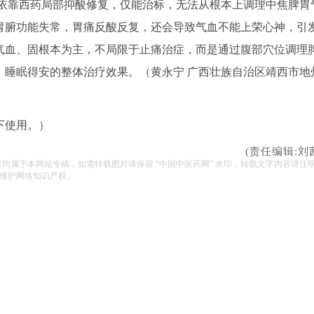
依靠西药局部抑酸修复，仅能治标，无法从根本上调理中焦脾胃
胃腑功能失常，胃痛反酸反复，还会导致气血不能上荣心神，引
气血、固根本为主，不局限于止痛治症，而是通过腹部穴位调理
、睡眠得安的整体治疗效果。（
黄永宁 广西壮族自治区靖西市地
下使用。）
(责任编辑:刘
容均属于本网站专稿，如需转载图片请保留 “中国中医药网” 水印，转载文字内容请注
维护网络知识产权。