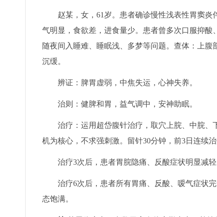
赵某，女，61岁。患者确诊慢性浅表性胃窦
气明显，食欲差，进食量少。患者曾多次口服抑酸
随夜间入睡难、睡眠浅、多梦等问题。查体：上腹
沉缓。
辨证：脾胃虚弱，中焦失运，心神失养。
治则：健脾和胃，益气调中，安神助眠。
治疗：运用超岱腹针治疗，取穴上脘、中脘、
机为核心，不求强刺激。留针30分钟，前3日连续
治疗3次后，患者胃脘隐痛、反酸症状明显减
治疗6次后，患者所有胃痛、反酸、嗳气症状
态饱满。