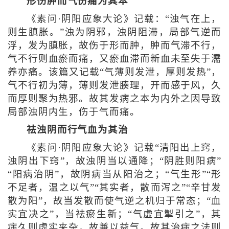
形伤肿而气伤痛为其本
《素问·阴阳应象大论》记载：“浊气在上，
则生䐜胀。”浊为阴邪，浊阴阻滞，局部气逆而
浮，发为䐜胀，故伤于形而肿，肿而气滞不行，
气不行则血瘀而痛，又瘀血滞而新血未至失于濡
养亦痛。该篇又记载“气薄则发泄，厚则发热”，
气不行初为薄，薄则发泄腠理，开而感于风，久
而厚则聚为热邪。故其发病之本为内外之因导致
局部浊阴内生，伤于气而痛。
祛浊阴而行气血为其治
《素问·阴阳应象大论》记载“清阳出上窍，
浊阴出下窍”，故浊阴当以通降；“阴胜则阳病”
“阳病治阴”，故阴病当从阳治之；“气生形”“形
不足者，温之以气”“其实者，散而泻之”“辛甘发
散为阳”，故当发散而使气逆之机归于常态；“血
实宜决之”，当祛瘀生新；“气虚宜掣引之”，其
病久则虚实夹杂，故兼以益气。故其治病之法则