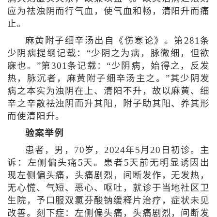
应为祛浊阴而行气血，使气血和畅，清阳升而痛
止。
麻黄附子细辛汤出自《伤寒论》。第281条
少阴病提纲记载：“少阴之为病，脉微细，但欲
寐也。”第301条记载：“少阴病，始得之，反发
热，脉沉者，麻黄附子细辛汤主之。”其少阴发
病之本实为浊阴在上、清阳不升，故以麻黄、细
辛之辛散祛浊阴而升其阳，附子助其阳、养其形
而使清阳升。
验案举例
患者，男，70岁，2024年5月20日初诊。主
诉：左侧偏头痛5天。患者5天前无明显诱因出
现左侧偏头痛，头痛剧烈，间断发作，无发热，
无心慌、气短、恶心、呕吐，就诊于当地社区卫
生院，予口服双氯芬酸钠缓释片治疗，症状未见
改善。刻下症：左侧偏头痛，头痛剧烈，间断发