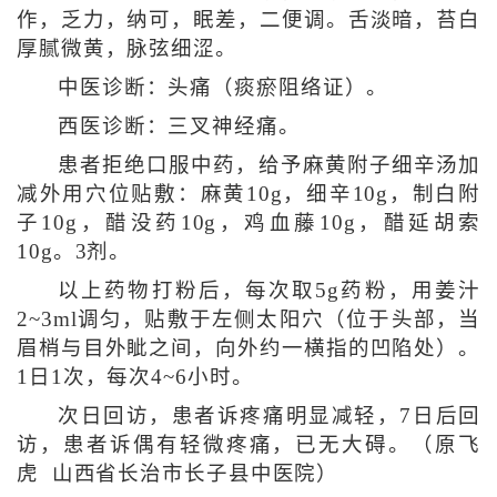
作，乏力，纳可，眠差，二便调。舌淡暗，苔白
厚腻微黄，脉弦细涩。
中医诊断：头痛（痰瘀阻络证）。
西医诊断：三叉神经痛。
患者拒绝口服中药，给予麻黄附子细辛汤加
减外用穴位贴敷：麻黄10g，细辛10g，制白附
子10g，醋没药10g，鸡血藤10g，醋延胡索
10g。3剂。
以上药物打粉后，每次取5g药粉，用姜汁
2~3ml调匀，贴敷于左侧太阳穴（位于头部，当
眉梢与目外眦之间，向外约一横指的凹陷处）。
1日1次，每次4~6小时。
次日回访，患者诉疼痛明显减轻，7日后回
访，患者诉偶有轻微疼痛，已无大碍。（原飞
虎 山西省长治市长子县中医院）