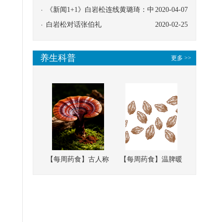
协同
《新闻1+1》白岩松连线黄璐琦：中
2020-04-07
医救治的临床效果
白岩松对话张伯礼
2020-02-25
养生科普
更多 >>
【每周药食】古人称
【每周药食】温脾暖
它为“仙草”，滋补强
肾、固精缩尿，这味
壮、培本固元
南方本草的种子，药
食同源有讲究