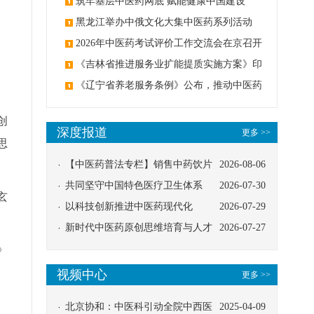
筑牢基层中医药网底 赋能健康中国建设
黑龙江举办中俄文化大集中医药系列活动
2026年中医药考试评价工作交流会在京召开
《吉林省推进服务业扩能提质实施方案》印
发：创建中医类国家医学中心
《辽宁省养老服务条例》公布，推动中医药
与养老融合发展
创
深度报道
更多 >>
思
【中医药普法专栏】销售中药饮片
2026-08-06
应告知煎服方法及注意事项
共同坚守中国特色医疗卫生体系
2026-07-30
玄
以科技创新推进中医药现代化
2026-07-29
新时代中医药原创思维培育与人才
2026-07-27
发展路径探索
》
视频中心
更多 >>
北京协和：中医科引动全院中西医
2025-04-09