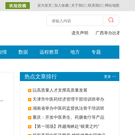
设为首页
|
加入收藏
|
关于我们
|
联系我们
|
网站地图
遗失声明
广西举办比赛探索中
舆情
数据
远程教育
地方
专题
热点文章排行
更多 >>
以高质量人才支撑高质量发展
天津市中医药经济管理干部培训班举办
湖南省举办中医药监督执法骨干培训班
重庆：开发中医养生、药膳食疗等产品
【第一现场】跨越海峡赴“岐黄之约”