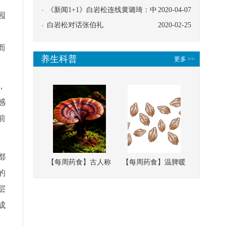
协同
《新闻1+1》白岩松连线黄璐琦：中
2020-04-07
园
医救治的临床效果
白岩松对话张伯礼
2020-02-25
。
而
养生科普
更多 >>
，
感
前
都
【每周药食】古人称
【每周药食】温脾暖
的
它为“仙草”，滋补强
肾、固精缩尿，这味
层
壮、培本固元
南方本草的种子，药
成
食同源有讲究