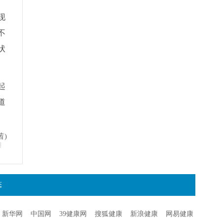
现
不
状
起
道
茜)
明
态
新华网
中国网
39健康网
搜狐健康
新浪健康
网易健康