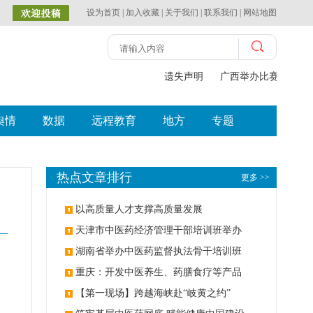
设为首页
|
加入收藏
|
关于我们
|
联系我们
|
网站地图
遗失声明
广西举办比赛探索中
舆情
数据
远程教育
地方
专题
热点文章排行
更多 >>
以高质量人才支撑高质量发展
天津市中医药经济管理干部培训班举办
湖南省举办中医药监督执法骨干培训班
重庆：开发中医养生、药膳食疗等产品
【第一现场】跨越海峡赴“岐黄之约”