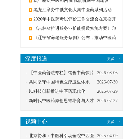
筑牢基层中医药网底 赋能健康中国建设
黑龙江举办中俄文化大集中医药系列活动
2026年中医药考试评价工作交流会在京召开
《吉林省推进服务业扩能提质实施方案》印
发：创建中医类国家医学中心
《辽宁省养老服务条例》公布，推动中医药
与养老融合发展
深度报道
更多 >>
【中医药普法专栏】销售中药饮片
2026-08-06
应告知煎服方法及注意事项
共同坚守中国特色医疗卫生体系
2026-07-30
以科技创新推进中医药现代化
2026-07-29
新时代中医药原创思维培育与人才
2026-07-27
发展路径探索
视频中心
更多 >>
北京协和：中医科引动全院中西医
2025-04-09