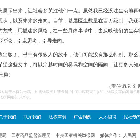
态展示出来，让社会多关注他们一点。虽然我已经没法生动地再
现状，以及未来的走向。目前，基层医生数量在百万级别，我还
谈的方式，用描述的风格，在一些具体事情中，去反映他们的生存
起讨论，引发思考，引导走向。
年底出版了。书中有很多人的故事，他们可能没有那么特别、那么
希望这些文字，可以穿越时间的雾霭和空间的隔阂，让更多人知
朱勇）
(责任编辑:刘
容均属于本网站专稿，如需转载图片请保留 “中国中医药网” 水印，转载文字内容请注
维护网络知识产权。
关于我们
联系我们
版权声明
广告刊例
人才招聘
报社动
理局
国家药品监督管理局
中央国家机关举报网
媒体合作：
人民网