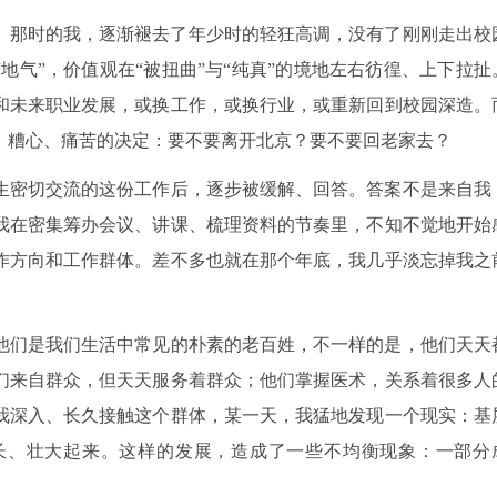
年。那时的我，逐渐褪去了年少时的轻狂高调，没有了刚刚走出校
地气”，价值观在“被扭曲”与“纯真”的境地左右彷徨、上下拉扯
和未来职业发展，或换工作，或换行业，或重新回到校园深造。
、糟心、痛苦的决定：要不要离开北京？要不要回老家去？
生密切交流的这份工作后，逐步被缓解、回答。答案不是来自我
，我在密集筹办会议、讲课、梳理资料的节奏里，不知不觉地开始
作方向和工作群体。差不多也就在那个年底，我几乎淡忘掉我之
他们是我们生活中常见的朴素的老百姓，不一样的是，他们天天
们来自群众，但天天服务着群众；他们掌握医术，关系着很多人
我深入、长久接触这个群体，某一天，我猛地发现一个现实：基
长、壮大起来。这样的发展，造成了一些不均衡现象：一部分