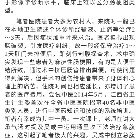
于影像学诊断水平，临床上难以区分肠梗阻类
型。
笔者医院患者大多为农村人，来院时一般已
在本地卫生院或个体诊所经输液、止痛等治疗2
～3天，后因症状加重才来求治。医者担心出现
肠破裂，引发医疗纠纷，故一般经保守治疗1～
2天肛门未排便后，即刻行剖腹探查术，术中确
实发现一些患者为麻痹性肠梗阻，有的是大便干
结所致，通过术中挤压肠管排出粪便，可使问题
得到解决，但手术的创伤给患者带来了身体和心
理上的痛苦，住院时间也相应延长，亦增加了患
者的医疗费用。尝试中医2014年5月，江西省卫
生计生委首次在全省中医医院招募40名非中医
类别人员，进行中医药知识和技能的系统培训。
笔者有幸成为其中一员。一次课上，老师在讲大
承气汤时提及吴咸中运用通里攻下法治疗急腹
症，这引起了笔者极大的兴趣。吴咸中创立急腹