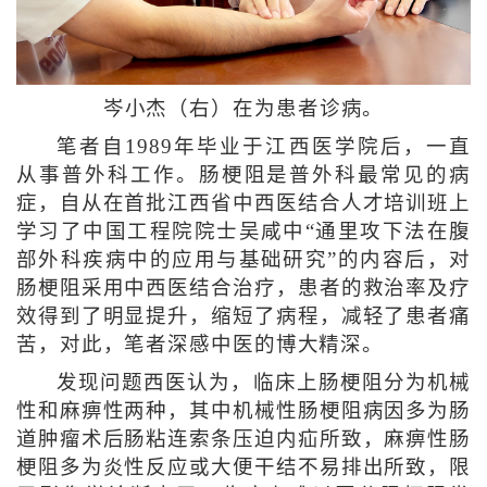
岑小杰（右）在为患者诊病。
笔者自1989年毕业于江西医学院后，一直
从事普外科工作。肠梗阻是普外科最常见的病
症，自从在首批江西省中西医结合人才培训班上
学习了中国工程院院士吴咸中“通里攻下法在腹
部外科疾病中的应用与基础研究”的内容后，对
肠梗阻采用中西医结合治疗，患者的救治率及疗
效得到了明显提升，缩短了病程，减轻了患者痛
苦，对此，笔者深感中医的博大精深。
发现问题西医认为，临床上肠梗阻分为机械
性和麻痹性两种，其中机械性肠梗阻病因多为肠
道肿瘤术后肠粘连索条压迫内疝所致，麻痹性肠
梗阻多为炎性反应或大便干结不易排出所致，限