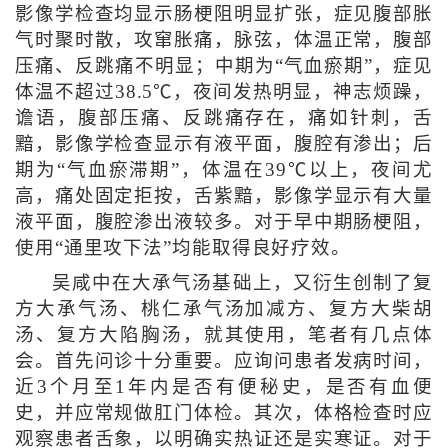
影像学检查均显示肠梗阻明显扩张，症见腹部胀
气时聚时散，攻窜胀痛，脉弦，体温正常，腹部
压痛、反跳痛不明显；中期为“气血瘀期”，症见
体温不超过38.5℃，夜间发热明显，神志烦躁，
谵语，腹部压痛、反跳痛存在，痛如针刺，舌
黯，影像学检查显示有液平面，腹腔有渗出；后
期为“气血瘀滞期”，体温在39℃以上，夜间尤
高，痛处固定拒按，舌紫黯，影像学显示有大量
液平面，腹腔渗出液较多。对于早中期肠梗阻，
使用“通里攻下法”均能取得良好疗效。
吴咸中在大承气汤基础上，又衍生创制了复
方大承气汤、桃仁承气汤加减方、复方大柴胡
汤、复方大陷胸汤，就其使用，笔者有几点体
会。首先问诊十分重要。应询问患者发病时间，
近3个月至1年内是否有便秘史，是否有血便
史，并应常规做肛门体检。其次，体格检查时应
观察患者舌象，以明确实热证还是实寒证。对于