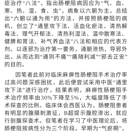
症治疗“八法”，指出肠梗阻病因应为“气、血、
寒、热、湿、食、虫”，病象以六腑为主，总结
出“六腑以通为用”的方法，并按照肠梗阻的病
机，创立了“通里攻下法、活血化瘀法、清热解
毒法、理气开郁法、清热利湿法、温中散寒法、
健脾和胃法、补气养血法”八法和相应的代表方
剂。以逐邪为治疗第一要务，通腑泄热，导邪外
出，从而达到“通则不痛”“痛随利减”“邪去正安”
的目的。
因笔者此前对临床麻痹性肠梗阻手术治疗率
过高问题深感困扰，此后便尝试采用中医“通里
攻下法”进行治疗，结果表明，麻痹性肠梗阻手
术治疗频率由30%下降至5%，大幅度降低了手
术探查的比例。临床体会西医认为，肠梗阻患者
有明显的腹膜刺激征，B超提示腹腔渗出，就应
行剖腹探查术。但笔者在学习了中医理论后，将
肠梗阻按病性分为三个阶段。早期为“气瘀期”，