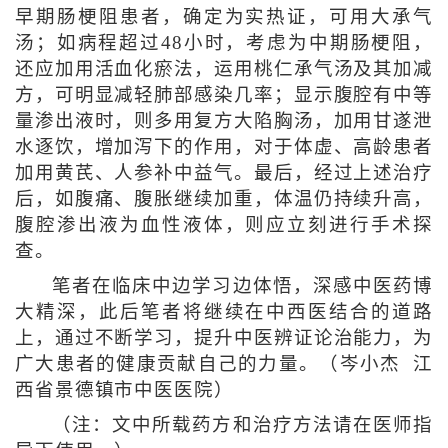
早期肠梗阻患者，确定为实热证，可用大承气
汤；如病程超过48小时，考虑为中期肠梗阻，
还应加用活血化瘀法，运用桃仁承气汤及其加减
方，可明显减轻肺部感染几率；显示腹腔有中等
量渗出液时，则多用复方大陷胸汤，加用甘遂泄
水逐饮，增加泻下的作用，对于体虚、高龄患者
加用黄芪、人参补中益气。最后，经过上述治疗
后，如腹痛、腹胀继续加重，体温仍持续升高，
腹腔渗出液为血性液体，则应立刻进行手术探
查。
笔者在临床中边学习边体悟，深感中医药博
大精深，此后笔者将继续在中西医结合的道路
上，通过不断学习，提升中医辨证论治能力，为
广大患者的健康贡献自己的力量。（岑小杰 江
西省景德镇市中医医院）
（注：文中所载药方和治疗方法请在医师指