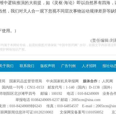
维中逻辑推演的大前提，如《灵枢·海论》即以自然界有四海，
当然，我们对天人合一观下忽视不同层次事物运动规律差异等缺
下使用。）
(责任编辑:刘
容均属于本网站专稿，如需转载图片请保留 “中国中医药网” 水印，转载文字内容请注
维护网络知识产权。
关于我们
联系我们
版权声明
广告刊例
人才招聘
报社动
理局
国家药品监督管理局
中央国家机关举报网
媒体合作：
人民网
国内统一刊号：CN11-0153 邮发代号：1-140（国内）D-1138（国外）
阳区北沙滩甲四号 邮编：100192 电话：010-84249009 业务合作：01
举报电话 01084249009-6237 邮箱：2005tcm@sina.com
：010-84249009转6243 传真：010-64854537 E-mail：2005tcm@sin
联网新闻信息许可证10120210002
文保网安备案号1101050052
京