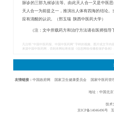
脉诊的三部九候诊法等。由此天人合一又是中医思
天人合一为前提之一，推演出人体有四海的结论。
应有清醒的认识。（邢玉瑞 陕西中医药大学）
（注：文中所载药方和治疗方法请在医师指导
凡注明 “中国中医药报、中国中医药网” 字样的视频、图片或文字内
来源中国中医药网，否则本网站将依据《信息网络传播权保护条例》
友情链接：
中国政府网
国家卫生健康委员会
国家中医药管
地址：中国北京市朝
技术支持
京ICP备14046496号
互