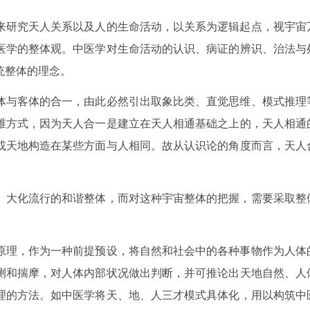
来研究天人关系以及人的生命活动，以关系为逻辑起点，视宇宙
医学的整体观。中医学对生命活动的认识、病证的辨识、治法与
统整体的理念。
体与客体的合一，由此必然引出取象比类、直觉思维、模式推理
维方式，因为天人合一是建立在天人相通基础之上的，天人相通
或天地构造在某些方面与人相同。故从认识论的角度而言，天人
、大化流行的和谐整体，而对这种宇宙整体的把握，需要采取整
原理，作为一种前提预设，将自然和社会中的各种事物作为人体
测和揣摩，对人体内部状况做出判断，并可推论出天地自然、人
理的方法。如中医学将天、地、人三才模式具体化，用以构筑中