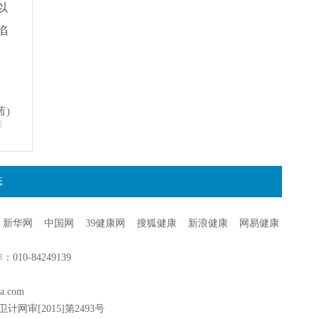
以
陷
茜)
明
态
新华网
中国网
39健康网
搜狐健康
新浪健康
网易健康
0-84249139
a.com
卫计网审[2015]第2493号