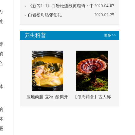
协同
《新闻1+1》白岩松连线黄璐琦：中
2020-04-07
万
医救治的临床效果
白岩松对话张伯礼
2020-02-25
处
养生科普
更多 >>
等
的
合
体
应地药膳·立秋 |酸爽开
【每周药食】古人称
胃，一口入魂！喝下
它为“仙草”，滋补强
的
这碗汤，滋阴润燥、
壮、培本固元
体
清热降火
医