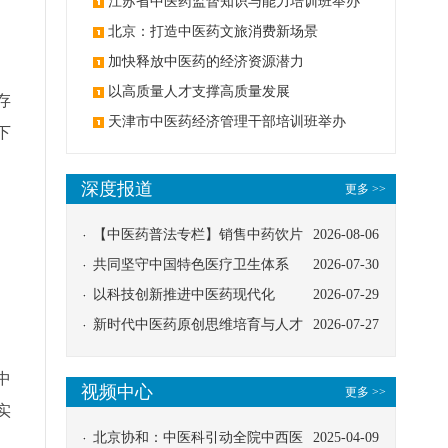
办
江苏省中医药监督知识与能力培训班举办
北京：打造中医药文旅消费新场景
加快释放中医药的经济资源潜力
以高质量人才支撑高质量发展
存
天津市中医药经济管理干部培训班举办
下
深度报道
更多 >>
【中医药普法专栏】销售中药饮片
2026-08-06
应告知煎服方法及注意事项
共同坚守中国特色医疗卫生体系
2026-07-30
以科技创新推进中医药现代化
2026-07-29
。
新时代中医药原创思维培育与人才
2026-07-27
发展路径探索
中
视频中心
更多 >>
实
北京协和：中医科引动全院中西医
2025-04-09