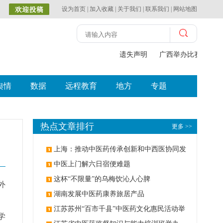
设为首页
|
加入收藏
|
关于我们
|
联系我们
|
网站地图
遗失声明
广西举办比赛探索中
舆情
数据
远程教育
地方
专题
热点文章排行
更多 >>
上海：推动中医药传承创新和中西医协同发
展
中医上门解六日宿便难题
这杯“不限量”的乌梅饮沁人心脾
外
湖南发展中医药康养旅居产品
、
江苏苏州“百市千县”中医药文化惠民活动举
学