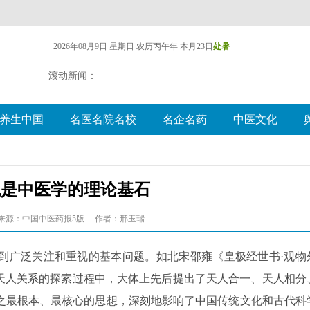
2026年08月9日 星期日
农历丙午年 本月23日
处暑
滚动新闻：
养生中国
名医名院名校
名企名药
中医文化
观是中医学的理论基石
来源：中国中医药报5版
作者：邢玉瑞
到广泛关注和重视的基本问题。如北宋邵雍《皇极经世书·观物
在天人关系的探索过程中，大体上先后提出了天人合一、天人相分
之最根本、最核心的思想，深刻地影响了中国传统文化和古代科