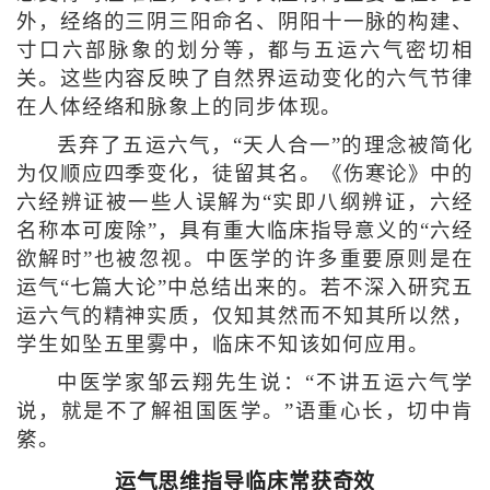
外，经络的三阴三阳命名、阴阳十一脉的构建、
寸口六部脉象的划分等，都与五运六气密切相
关。这些内容反映了自然界运动变化的六气节律
在人体经络和脉象上的同步体现。
丢弃了五运六气，“天人合一”的理念被简化
为仅顺应四季变化，徒留其名。《伤寒论》中的
六经辨证被一些人误解为“实即八纲辨证，六经
名称本可废除”，具有重大临床指导意义的“六经
欲解时”也被忽视。中医学的许多重要原则是在
运气“七篇大论”中总结出来的。若不深入研究五
运六气的精神实质，仅知其然而不知其所以然，
学生如坠五里雾中，临床不知该如何应用。
中医学家邹云翔先生说：“不讲五运六气学
说，就是不了解祖国医学。”语重心长，切中肯
綮。
运气思维
指导临床常获奇效