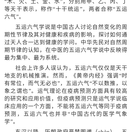
“木、火、土、金、水”，分别用甲、乙、丙、丁
等天干表示，称作“十干统运”，两者合称“五运
六气”。
五运六气学说是中国古人讨论自然变化的周
期性节律及其对健康和疾病的影响，探讨如何通
过天人合一达到健康的学问。中华先民对自然周
期节律的认知，在中医的五运六气学说中反映得
最为集中、最为系统。
社会上许多人误认为，五运六气仅仅是天干
地支的机械推演。然而，《黄帝内经》强调“时
有常位，而气无必也”，五运六气“不以数推，以
象之谓也”。运气理论在疫病预测方面具有较高
的研究和应用价值，但疫病预测只是运气学说临
床应用的一个方面，不能将五运六气等同于疫病
预测，五运六气也并非“中国古代的医学气象
学”。