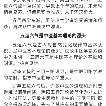
东汉以降，历朝政府严禁图谶（chèn），五
运六气被严重误解，导致上千年的隐没。宋元时
稍有复苏，但偏见积重难返，人多河汉斯言。
近代西学东渐，更使运气学说饱受诟病和质
疑，再次从中医理论中湮没。
五运六气
是中医基本理论的源头
五运六气是古人对自然变化规律的基本认
识，是中医基本理论的源头。已故中医学家方药
中先生讲：“五运六气是中医基本理论的基础和
渊源。”极有见地。
动态太极的三阴三阳理论，是中医阴阳学说
的精髓，指导中医临床意义重大。
摒弃五运六气后，许多中医的道理和原则变
得难以清晰阐述。阴阳五行理论被简化为对立统
一的辩证法，导致中医教科书中的“三阴三阳”概
念变得晦涩难懂，失去了其应有的重要地位。此