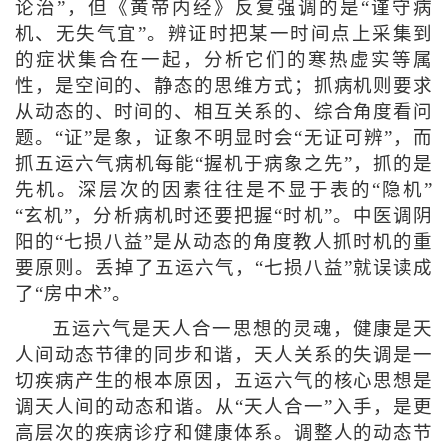
论治”，但《黄帝内经》反复强调的是“谨守病
机、无失气宜”。辨证时把某一时间点上采集到
的症状集合在一起，分析它们的寒热虚实等属
性，是空间的、静态的思维方式；抓病机则要求
从动态的、时间的、相互关系的、综合角度看问
题。“证”是象，证象不明显时会“无证可辨”，而
抓五运六气病机每能“握机于病象之先”，抓的是
先机。深层次的因素往往是不显于表的“隐机”
“玄机”，分析病机时还要把握“时机”。中医调阴
阳的“七损八益”是从动态的角度教人抓时机的重
要原则。丢掉了五运六气，“七损八益”就误读成
了“房中术”。
五运六气是天人合一思想的灵魂，健康是天
人间动态节律的同步和谐，天人关系的失调是一
切疾病产生的根本原因，五运六气的核心思想是
调天人间的动态和谐。从“天人合一”入手，是更
高层次的疾病诊疗和健康体系。调整人的动态节