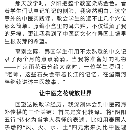
那天放学时，夕阳把整个教室染成金色。看
着学生们认真记笔记的侧脸，我突然明白，这堂
意外的中医实践课，教会学生的远不止几个穴位
那么简单。藤编小盒里的耳穴贴，不仅缓解了我
的牙痛，更让我看到了中医药文化在异国土壤里
生根发芽的希望。
离别之际，泰国学生们用不太熟悉的中文记
录了两个月的点点滴滴。当我将准备好的礼物
——南京雨花石分给大家时，一位学生哽咽：
“老师，这些石头会带着长江的记忆，在湄南河
畔继续讲述中医故事。”
让中医之花绽放世界
回望这段教学经历，我深刻体会到中医药海
外传播的三个关键：首先是文化转译。将“阴阳
五行”转化为当地人易懂的表述，比如用泰国人
熟悉的“风、火、水、土”四元素来类比中医理