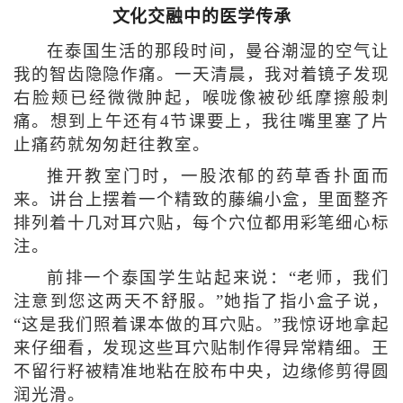
文化交融中的医学传承
在泰国生活的那段时间，曼谷潮湿的空气让
我的智齿隐隐作痛。一天清晨，我对着镜子发现
右脸颊已经微微肿起，喉咙像被砂纸摩擦般刺
痛。想到上午还有4节课要上，我往嘴里塞了片
止痛药就匆匆赶往教室。
推开教室门时，一股浓郁的药草香扑面而
来。讲台上摆着一个精致的藤编小盒，里面整齐
排列着十几对耳穴贴，每个穴位都用彩笔细心标
注。
前排一个泰国学生站起来说：“老师，我们
注意到您这两天不舒服。”她指了指小盒子说，
“这是我们照着课本做的耳穴贴。”我惊讶地拿起
来仔细看，发现这些耳穴贴制作得异常精细。王
不留行籽被精准地粘在胶布中央，边缘修剪得圆
润光滑。