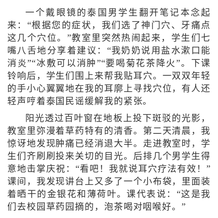
一个戴眼镜的泰国男学生翻开笔记本念起
来：“根据您的症状，我们选了神门穴、牙痛点
这几个穴位。”教室里突然热闹起来，学生们七
嘴八舌地分享着建议：“我奶奶说用盐水漱口能
消炎”“冰敷可以消肿”“要喝菊花茶降火”。下课
铃响后，学生们围上来帮我贴耳穴。一双双年轻
的手小心翼翼地在我的耳廓上寻找穴位，有人还
轻声哼着泰国民谣缓解我的紧张。
阳光透过百叶窗在地板上投下斑驳的光影，
教室里弥漫着草药特有的清香。第二天清晨，我
惊讶地发现肿痛已经消退大半。走进教室时，学
生们齐刷刷投来关切的目光。后排几个男学生得
意地击掌庆祝：“看吧！我就说耳穴疗法有效！”
课间，我发现讲台上又多了一个小布袋，里面装
着晒干的金银花和薄荷叶。课代表说：“这是我
们去校园草药园摘的，泡茶喝对咽喉好。”