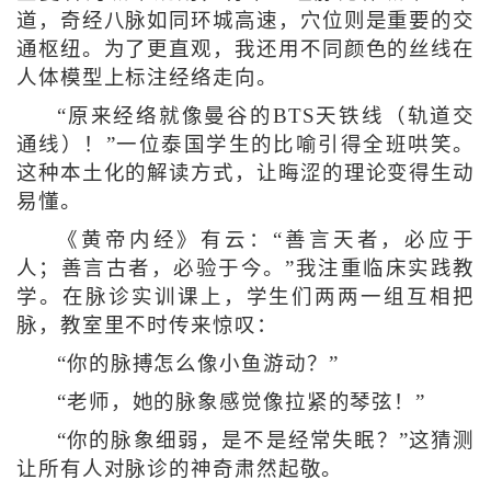
道，奇经八脉如同环城高速，穴位则是重要的交
通枢纽。为了更直观，我还用不同颜色的丝线在
人体模型上标注经络走向。
“原来经络就像曼谷的BTS天铁线（轨道交
通线）！”一位泰国学生的比喻引得全班哄笑。
这种本土化的解读方式，让晦涩的理论变得生动
易懂。
《黄帝内经》有云：“善言天者，必应于
人；善言古者，必验于今。”我注重临床实践教
学。在脉诊实训课上，学生们两两一组互相把
脉，教室里不时传来惊叹：
“你的脉搏怎么像小鱼游动？”
“老师，她的脉象感觉像拉紧的琴弦！”
“你的脉象细弱，是不是经常失眠？”这猜测
让所有人对脉诊的神奇肃然起敬。