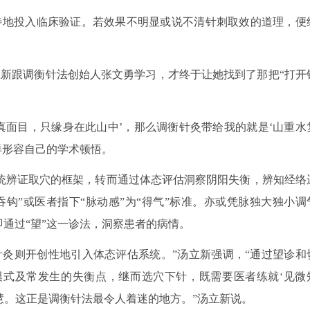
待地投入临床验证。若效果不明显或说不清针刺取效的道理，便
汤立新跟调衡针法创始人张文勇学习，才终于让她找到了那把“打开
真面目，只缘身在此山中’，那么调衡针灸带给我的就是‘山重水
样形容自己的学术顿悟。
统辨证取穴的框架，转而通过体态评估洞察阴阳失衡，辨知经络
钩”或医者指下“脉动感”为“得气”标准。亦或凭脉独大独小调
即通过“望”这一诊法，洞察患者的病情。
针灸则开创性地引入体态评估系统。”汤立新强调，“通过望诊和
式及常发生的失衡点，继而选穴下针，既需要医者练就‘见微
智慧。这正是调衡针法最令人着迷的地方。”汤立新说。