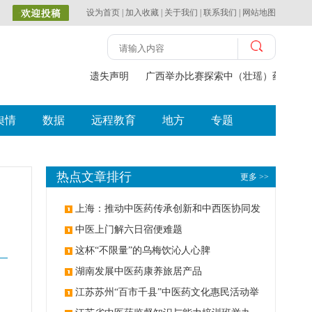
设为首页
|
加入收藏
|
关于我们
|
联系我们
|
网站地图
遗失声明
广西举办比赛探索中（壮瑶）药药膳食
舆情
数据
远程教育
地方
专题
热点文章排行
更多 >>
上海：推动中医药传承创新和中西医协同发
展
中医上门解六日宿便难题
这杯“不限量”的乌梅饮沁人心脾
湖南发展中医药康养旅居产品
江苏苏州“百市千县”中医药文化惠民活动举