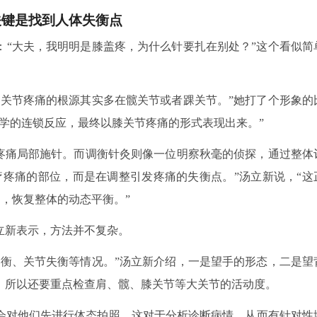
关键是找到人体失衡点
：“大夫，我明明是膝盖疼，为什么针要扎在别处？”这个看似简
膝关节疼痛的根源其实多在髋关节或者踝关节。”她打了个形象的
学的连锁反应，最终以膝关节疼痛的形式表现出来。”
在疼痛局部施针。而调衡针灸则像一位明察秋毫的侦探，通过整体
疗疼痛的部位，而是在调整引发疼痛的失衡点。”汤立新说，“这
’，恢复整体的动态平衡。”
立新表示，方法并不复杂。
失衡、关节失衡等情况。”汤立新介绍，一是望手的形态，二是望
，所以还要重点检查肩、髋、膝关节等大关节的活动度。
会对他们先进行体态拍照，这对于分析诊断病情，从而有针对性