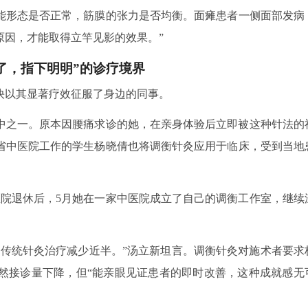
能形态是否正常，筋膜的张力是否均衡。面瘫患者一侧面部发病
原因，才能取得立竿见影的效果。”
了，指下明明”的诊疗境界
快以其显著疗效征服了身边的同事。
中之一。原本因腰痛求诊的她，在亲身体验后立即被这种针法的
省中医院工作的学生杨晓倩也将调衡针灸应用于临床，受到当地
门医院退休后，5月她在一家中医院成立了自己的调衡工作室，继续
用传统针灸治疗减少近半。”汤立新坦言。调衡针灸对施术者要求
然接诊量下降，但“能亲眼见证患者的即时改善，这种成就感无