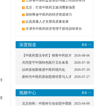
办
江苏省中医药监督知识与能力培训班举办
北京：打造中医药文旅消费新场景
加快释放中医药的经济资源潜力
以高质量人才支撑高质量发展
天津市中医药经济管理干部培训班举办
深度报道
更多 >>
【中医药普法专栏】销售中药饮片
2026-08-06
应告知煎服方法及注意事项
共同坚守中国特色医疗卫生体系
2026-07-30
以科技创新推进中医药现代化
2026-07-29
新时代中医药原创思维培育与人才
2026-07-27
转
发展路径探索
视频中心
更多 >>
得
北京协和：中医科引动全院中西医
2025-04-09