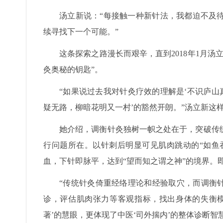
汤立新说：“每接触一种新针法，我都迫不及
续寻找下一个可能。”
这条探索之路漫长而艰辛，直到2018年1月
灸奥秘的钥匙”。
“如果说过去我对针灸疗效的理解是‘不识庐山
疑无路，柳暗花明又一村’的豁然开朗。”汤立新这
她介绍，调衡针灸独树一帜之处在于，突破传
行问题所在。以针刺后明显可见肌肉跳动的“如鱼吞
血，下针即脉平，达到“望而知之谓之神”的境界。
“传统针灸倚重经络理论和经验取穴，而调衡
诊，评估肌肉张力等客观指标，找出身体的失衡模
著’的慧眼，更体现了中医‘司外揣内’的整体诊断