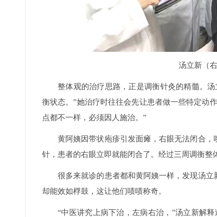
汤立新（
整体观的治疗思路，正是调衡针灸的精髓。汤
衡状态。”她治疗时往往会先让患者做一些特定动
点都不一样，必须因人施治。”
黄阿姨因带状疱疹引发面瘫，右眼无法闭合，
针，患者的右眼立即就能闭合了。经过三周调衡整
很多来就诊的患者都和黄阿姨一样，发现汤立
却能效如桴鼓，这让他们啧啧称奇。
“中医讲究上病下治，左病右治，”汤立新解