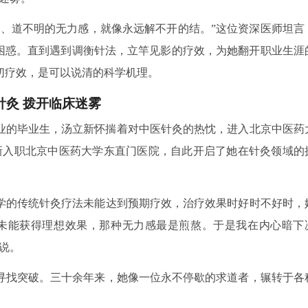
清、道不明的无力感，就像永远解不开的结。”这位资深医师坦言
的困惑。直到遇到调衡针法，立竿见影的疗效，为她翻开职业生涯
切疗效，是可以说清的科学机理。
针灸 拨开临床迷雾
专业的毕业生，汤立新怀揣着对中医针灸的热忱，进入北京中医药
立新入职北京中医药大学东直门医院，自此开启了她在针灸领域的
学的传统针灸疗法未能达到预期疗效，治疗效果时好时不好时，
未能获得理想效果，那种无力感最是煎熬。于是我在内心暗下
说。
寻找突破。三十余年来，她像一位永不停歇的求道者，辗转于各