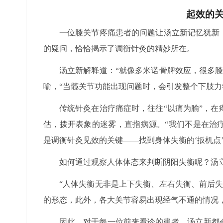
起效的
一位膝关节疼痛患者的问题让汤立新记忆犹新
的疑问，恰恰揭示了调衡针灸的精妙所在。
汤立新解释道：“就像多米诺骨牌效应，很多
喻，“当髋关节功能出现问题时，会引发整个下肢力
传统针灸在治疗痛症时，往往“以痛为腧”，
估，拨开表象的迷雾，直指病源。“我们不是在治
是调衡针灸见效的关键——找到身体失衡的‘扳机点
如何通过观察人体体态来判断阴阳失衡呢？汤
“人体失衡无非是上下失衡、左右失衡、前后
的形态，此外，各大关节容易出现经气不通的情况
因此，对于每一位前来看诊的患者，汤立新都