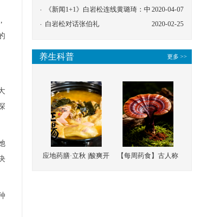
协同
《新闻1+1》白岩松连线黄璐琦：中
2020-04-07
，
医救治的临床效果
白岩松对话张伯礼
2020-02-25
的
养生科普
更多 >>
大
探
她
应地药膳·立秋 |酸爽开
【每周药食】古人称
决
胃，一口入魂！喝下
它为“仙草”，滋补强
这碗汤，滋阴润燥、
壮、培本固元
种
清热降火