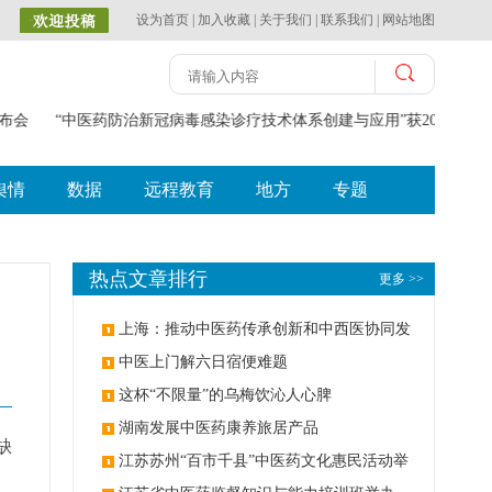
设为首页
|
加入收藏
|
关于我们
|
联系我们
|
网站地图
布会
“中医药防治新冠病毒感染诊疗技术体系创建与应用”获2023年度
舆情
数据
远程教育
地方
专题
热点文章排行
更多 >>
上海：推动中医药传承创新和中西医协同发
展
中医上门解六日宿便难题
这杯“不限量”的乌梅饮沁人心脾
湖南发展中医药康养旅居产品
缺
江苏苏州“百市千县”中医药文化惠民活动举