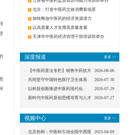
办
江苏省中医药监督知识与能力培训班举办
北京：打造中医药文旅消费新场景
加快释放中医药的经济资源潜力
持
以高质量人才支撑高质量发展
绞
天津市中医药经济管理干部培训班举办
的
深度报道
更多 >>
【中医药普法专栏】销售中药饮片
2026-08-06
而
应告知煎服方法及注意事项
共同坚守中国特色医疗卫生体系
2026-07-30
评
以科技创新推进中医药现代化
2026-07-29
新时代中医药原创思维培育与人才
2026-07-27
发展路径探索
视频中心
更多 >>
北京协和：中医科引动全院中西医
2025-04-09