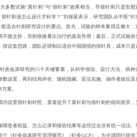
大多数试验“真针刺”与“假针刺”效果相当，导致针刺只是安慰
：假针刺该怎么设计才科学？”刘保延表示，研究团队从中医“针
一套适合针刺研究设计的要点。首先，试验的样本量得足够大，
情不能太轻，否则很难看出治疗的真实作用；最后，正式试验前
。按这套思路，团队还研制出适合中国国情的假针具，成本只是
针灸临床研究的15个关键要素，从科学假说、设计方法、病种
参数设置，再到结局评价、随机隐藏、盲法实施、操作者效应及
决方案。
中成功设置假针刺对照，显著提升了真针刺与假针刺的组间差异，
保障患者权益、怎么记录和报告结果等这些过去没有统一说法、
首个《针灸临床研究管理规范》（针灸GCP），为全球同行提供