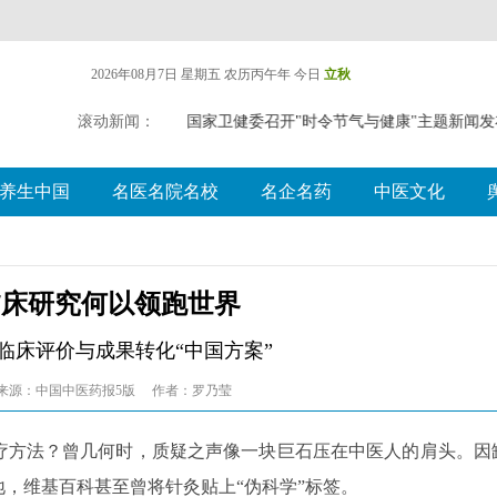
2026年08月7日 星期五
农历丙午年 今日
立秋
）药药膳食疗推广应用
滚动新闻：
国家卫健委召开"时令节气与健康"主题新闻发
养生中国
名医名院名校
名企名药
中医文化
临床研究何以领跑世界
临床评价与成果转化“中国方案”
来源：中国中医药报5版
作者：罗乃莹
治疗方法？曾几何时，质疑之声像一块巨石压在中医人的肩头。因
地，维基百科甚至曾将针灸贴上“伪科学”标签。