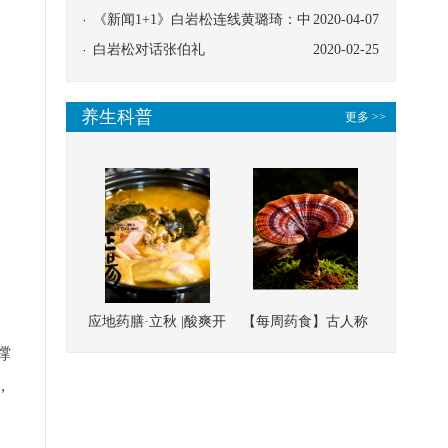
协同
《新闻1+1》白岩松连线黄璐琦：中
2020-04-07
医救治的临床效果
白岩松对话张伯礼
2020-02-25
养生科普
更多 >>
应地药膳·立秋 |酸爽开
【每周药食】古人称
胃，一口入魂！喝下
它为“仙草”，滋补强
撑
这碗汤，滋阴润燥、
壮、培本固元
，
清热降火