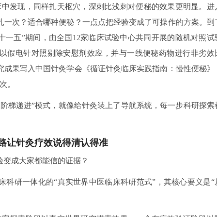
床中发现，同样扎天枢穴，深刺比浅刺对便秘的效果更明显。进
扎一次？适合哪种便秘？一点点把经验变成了可操作的方案。到
十一五”期间，由全国12家临床试验中心共同开展的随机对照试
，以假电针对照剔除安慰剂效应，并与一线便秘药物进行非劣效
究成果写入中国针灸学会《循证针灸临床实践指南：慢性便秘》
人次。
“阶梯递进”模式，就像给针灸装上了导航系统，每一步科研探索
走路让针灸疗效说得清认得准
验变成大家都能信的证据？
床科研一体化的“真实世界中医临床科研范式”，其核心要义是“