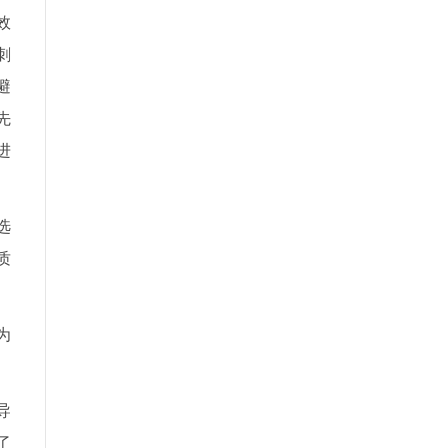
效
刺
避
先
进
选
质
为
导
了