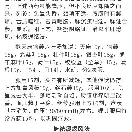
高。上述西药虽能降压，但不良反应却随之而
来。刻诊：头晕头昏，颈项不适，腰膝时有酸
痛。舌质暗红，苔黄略腻，脉沉弦细涩。脉证合
参，显系肝阳上亢，痰瘀阻络证。治以平肝熄
风，化痰通络法。
拟天麻钩藤六叶汤加减：天麻15g，钩藤
15g，霜桑叶15g，杜仲叶15g，银杏叶15g，罗
布麻叶15g，荷叶15g，绞股蓝（全草）15g，葛
根15g。15剂，日1剂，水煎，分2次服。
服用15剂，头晕有所减轻，其他症状仍存。
上方加青风藤15g、络石藤15g。服用10剂，头
晕减去大半，颈项活动自如，腰膝疼痛明显改
善，血压趋于平稳。继续服用上方10剂，症状
基本消失，血压130/80mmHg左右。嘱其服用首
诊方药15剂，以巩固疗效。
▶祛痰熄风法