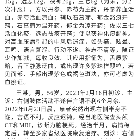
15g，远志12g，茯神20g，三七6g（为末，分2
次冲服）。方以丹参、赤芍为主药，丹参养血活
血，赤芍活血凉血；辅以石菖蒲、郁金豁痰开
窍，石菖蒲为温开药，郁金为凉开药；佐以三七
活血化瘀，远志祛痰开窍；使以茯神化痰醒神。
对高血压病引起的中风后遗症，如头痛、眩晕、
耳鸣、语言謇涩、行动不遂、神志不清等，随证
少作加减，每收良效。其应用指征为，舌质紫
暗，舌下静脉迂曲，或出现许多紫珠样颗粒，若
见面部、手部出现紫色或褐色斑块，亦可考虑为
血瘀证。
王某，男，56岁，2023年2月16日初诊。主
诉：右侧肢体活动不遂伴言语不利6个月余。
2022年8月23日晨，患者突然出现右侧半身不
遂，言语不利，反应迟钝，经当地医院查头颅
CT和MRI，诊断为脑梗死。经治半月，病情稳
定后，转至多家省级医院康复治疗。刻诊：右侧