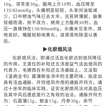
10g、茯苓皮30g。服用上方10剂，血压降至
135/82mmHg，头痛明显较轻，头发间油垢减
少，口中秽浊气味已去大半，舌苔转薄腻，脉象
弦细而滑。效不改方，继用上方服用30剂，血
压一直维持在130/80mmHg，头痛未见发作，其
他良好。嘱服知柏地黄丸，滋肾清热除湿以善
后。
▶化瘀熄风法
化瘀熄风法，即通过活血化瘀达到熄风降压
的作用。王清任的补阳还五汤是益气活血熄风的
代表方，毛德西在补阳还五汤基础上，又汲取
《温病全书》菖蒲郁金汤中的主要药味，拟定出
具有活血通脉、开窍熄风作用的通脉开窍方。通
过十余年的临床实践，证实化瘀熄风法对高血压
及其中风后遗症是行之有效的治法。通脉开窍方
为：石菖蒲15g，郁金15g，丹参30g，赤芍