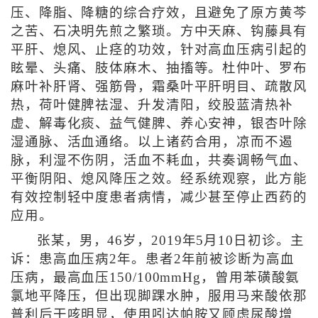
压、降脂、降糖的综合疗效，且避免了原方黄芩
之苦、石决明先煎之繁琐。方中天麻、钩藤具有
平肝、熄风、止痉的功效，针对高血压病引起的
眩晕、头痛、肢体麻木、抽搐等。杜仲叶、罗布
麻叶补肝肾、强筋骨，霜桑叶平肝明目、疏散风
热，荷叶健脾祛湿、升发清阳，绞股蓝清热补
虚、解毒化痰、益气健脾、养心安神，银杏叶除
湿通脉、活血通络。以上诸药合用，凉而不遏
脉，利湿不伤阴，活血不耗血，共奏调畅气血、
平衡阴阳、熄风降压之效。经系统观察，此方能
有效控制轻中度患者病情，减少甚至停止西药的
应用。
张某，男，46岁，2019年5月10日初诊。主
诉：患高血压病2年。患者2年前被诊断为高血
压病，最高血压150/100mmHg，曾用苯磺酸氨
氯地平降压，但出现脚踝水肿，服用马来酸依那
普利后干咳明显，使用吲达帕胺又顾虑尿酸增