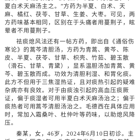
夏白术天麻汤主之。”方药为半夏、白术、天
麻、橘红、茯苓、甘草、生姜、大枣。可见，两
方药味基本相同，区别在于头痛者用蔓荆子，眩
晕者不用蔓荆子。
祛痰熄风法还有一帖方药，即出自《通俗伤
寒论》的蒿芩清胆汤，方药为青蒿、黄芩、陈
皮、半夏、茯苓、甘草、枳壳、竹茹、碧玉散
（滑石、甘草、青黛），显系温胆汤加青蒿、黄
芩、碧玉散而成。功效为清胆利湿、和胃化痰。
此方不但用于三焦湿热证，且对痰热引起的疑难
杂病亦有良效。对于由痰浊引起的高血压痰厥
证，偏于痰湿者可用半夏白术天麻汤治之；偏于
痰热者可用蒿芩清胆汤治之。毛德西在具体应用
时，常加入霜桑叶、杜仲叶等药味，以助熄风降
压。
秦某，女，46岁，2024年6月10日初诊。主