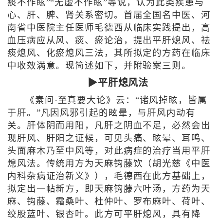
痰不作眩”“无虚不作眩”等说，认为此类疾患与
心、肝、脾、肾关系密切。首届全国名中医、河
南省中医院主任医师毛德西从临床实践提出，高
血压病应从风、痰、瘀论治，提出平肝熄风、祛
痰熄风、化瘀熄风三法，其所拟定的方药在临床
中收效满意。现简述如下，并附验案三则。
▶平肝熄风法
《素问·至真要大论》云：“诸风掉眩，皆属
于肝。”凡因风邪引起的眩晕，与肝风内动有
关。肝体阴而用阳，凡肝之阴血不足，必然会出
现肝风、肝阳之证候，可见头痛、眩晕、耳鸣、
头面麻木乃至中风等，对此病症的治疗当用平肝
熄风法。传统用方为天麻钩藤饮（胡光慈《中医
内科杂病证治新义》），毛德西在此方基础上，
拟定出一帖新方，即天麻钩藤六叶汤，方药为天
麻、钩藤、霜桑叶、杜仲叶、罗布麻叶、荷叶、
绞股蓝叶、银杏叶。此方可平肝熄风，具有降