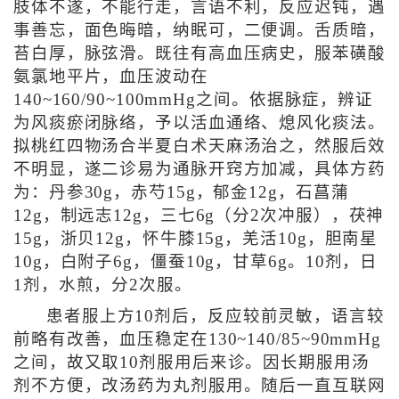
肢体不遂，不能行走，言语不利，反应迟钝，遇
事善忘，面色晦暗，纳眠可，二便调。舌质暗，
苔白厚，脉弦滑。既往有高血压病史，服苯磺酸
氨氯地平片，血压波动在
140~160/90~100mmHg之间。依据脉症，辨证
为风痰瘀闭脉络，予以活血通络、熄风化痰法。
拟桃红四物汤合半夏白术天麻汤治之，然服后效
不明显，遂二诊易为通脉开窍方加减，具体方药
为：丹参30g，赤芍15g，郁金12g，石菖蒲
12g，制远志12g，三七6g（分2次冲服），茯神
15g，浙贝12g，怀牛膝15g，羌活10g，胆南星
10g，白附子6g，僵蚕10g，甘草6g。10剂，日
1剂，水煎，分2次服。
患者服上方10剂后，反应较前灵敏，语言较
前略有改善，血压稳定在130~140/85~90mmHg
之间，故又取10剂服用后来诊。因长期服用汤
剂不方便，改汤药为丸剂服用。随后一直互联网