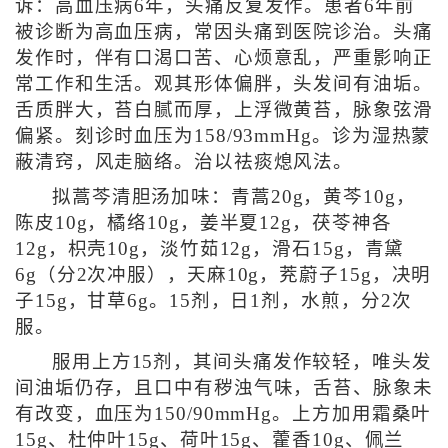
诉：高血压病6年，头痛反复发作。患者6年前
被诊断为高血压病，常因头痛到医院诊治。头痛
发作时，伴有口渴口苦、心烦意乱，严重影响正
常工作和生活。观其形体偏胖，头发间有油垢。
舌质胖大，苔白腻而厚，上浮微黄苔，脉象弦滑
偏紧。刻诊时血压为158/93mmHg。诊为湿热蒙
蔽清窍，风走脑络。治以祛痰熄风法。
拟蒿芩清胆汤加味：青蒿20g，黄芩10g，
陈皮10g，橘络10g，姜半夏12g，茯苓神各
12g，枳壳10g，淡竹茹12g，滑石15g，青黛
6g（分2次冲服），天麻10g，茺蔚子15g，决明
子15g，甘草6g。15剂，日1剂，水煎，分2次
服。
服用上方15剂，其间头痛发作较轻，唯头发
间油垢仍存，且口中有秽浊气味，舌苔、脉象未
有改变，血压为150/90mmHg。上方加用霜桑叶
15g、杜仲叶15g、荷叶15g、藿香10g、佩兰