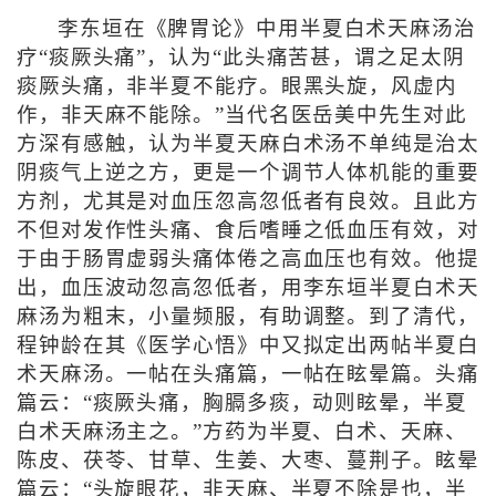
李东垣在《脾胃论》中用半夏白术天麻汤治
疗“痰厥头痛”，认为“此头痛苦甚，谓之足太阴
痰厥头痛，非半夏不能疗。眼黑头旋，风虚内
作，非天麻不能除。”当代名医岳美中先生对此
方深有感触，认为半夏天麻白术汤不单纯是治太
阴痰气上逆之方，更是一个调节人体机能的重要
方剂，尤其是对血压忽高忽低者有良效。且此方
不但对发作性头痛、食后嗜睡之低血压有效，对
于由于肠胃虚弱头痛体倦之高血压也有效。他提
出，血压波动忽高忽低者，用李东垣半夏白术天
麻汤为粗末，小量频服，有助调整。到了清代，
程钟龄在其《医学心悟》中又拟定出两帖半夏白
术天麻汤。一帖在头痛篇，一帖在眩晕篇。头痛
篇云：“痰厥头痛，胸膈多痰，动则眩晕，半夏
白术天麻汤主之。”方药为半夏、白术、天麻、
陈皮、茯苓、甘草、生姜、大枣、蔓荆子。眩晕
篇云：“头旋眼花，非天麻、半夏不除是也，半