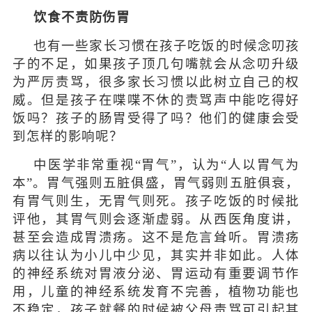
饮食不责防伤胃
也有一些家长习惯在孩子吃饭的时候念叨孩
子的不足，如果孩子顶几句嘴就会从念叨升级
为严厉责骂，很多家长习惯以此树立自己的权
威。但是孩子在喋喋不休的责骂声中能吃得好
饭吗？孩子的肠胃受得了吗？他们的健康会受
到怎样的影响呢？
中医学非常重视“胃气”，认为“人以胃气为
本”。胃气强则五脏俱盛，胃气弱则五脏俱衰，
有胃气则生，无胃气则死。孩子吃饭的时候批
评他，其胃气则会逐渐虚弱。从西医角度讲，
甚至会造成胃溃疡。这不是危言耸听。胃溃疡
病以往认为小儿中少见，其实并非如此。人体
的神经系统对胃液分泌、胃运动有重要调节作
用，儿童的神经系统发育不完善，植物功能也
不稳定，孩子就餐的时候被父母责骂可引起其