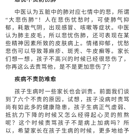
中医认为五脏中的肺对应七情中的悲，所谓
“大悲伤肺”！人在悲伤忧愁时，可使肺气抑
郁，耗散气阴，出现感冒、咳嗽等症状。中医
认为肺主皮毛，所以悲忧伤肺，还可表现在某
些精神因素所致的皮肤病上。情绪抑郁，忧愁
悲伤可以导致荨麻疹、斑秃、牛皮癣等。家长
们想一想，孩子不高兴的时候已经很悲伤了，
你再这么去责骂他，是不是更加悲伤了？
疾病不责防难愈
孩子生病时一些家长也会训责。前面我们谈
到了六个不责的原因，试想，孩子没病时责骂
尚有如此多的健康隐患，孩子生病正气虚弱、
抵抗力下降的时候又怎么经得起心灵的煎熬
呢？这个时候责骂孩子不是病上加病吗？所
以，希望家长在孩子生病的时候，更多地给予