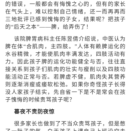
的错误，一般都会有悔愧之心的，但有的家长
在气头上，难以控制自己情绪，还一而再再而
三地批评已感到愧悔的子女，结果呢？把孩子
的“后天之本”——脾，给弄伤了！
该院脾胃病科主任陈昱倩介绍说，中医认为
脾在体“合肌肉，主四肢。”人体有赖脾运化的
水谷精微，才能使肌肉丰满发达，四肢活动有
力。因此孩子脾的运化功能健全与否，往往直
接关系到孩子们肌肉的壮实与瘦削以及四肢功
能活动正常与否。若脾虚不健，肌肉失其营养
则逐渐消瘦或痿软松弛。如果你奇怪孩子长得
没人家孩子结实，先自省一下是不是常会在孩
子愧悔的时候责骂孩子呢？
暮夜不责防夜惊
很多家长也做到了不当众责骂孩子，但是憋