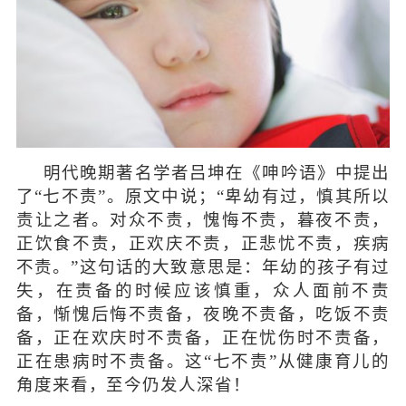
明代晚期著名学者吕坤在《呻吟语》中提出
了“七不责”。原文中说；“卑幼有过，慎其所以
责让之者。对众不责，愧悔不责，暮夜不责，
正饮食不责，正欢庆不责，正悲忧不责，疾病
不责。”这句话的大致意思是：年幼的孩子有过
失，在责备的时候应该慎重，众人面前不责
备，惭愧后悔不责备，夜晚不责备，吃饭不责
备，正在欢庆时不责备，正在忧伤时不责备，
正在患病时不责备。这“七不责”从健康育儿的
角度来看，至今仍发人深省！