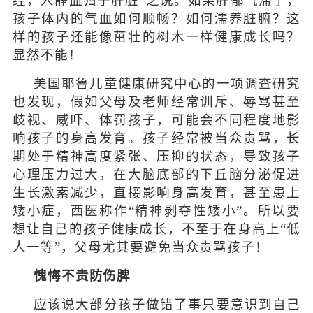
经，人静血归于肝脏”之说。如果肝郁气滞了，
孩子体内的气血如何顺畅？如何濡养脏腑？这
样的孩子还能像茁壮的树木一样健康成长吗？
显然不能！
美国耶鲁儿童健康研究中心的一项调查研究
也发现，假如父母及老师经常训斥、辱骂甚至
歧视、威吓、体罚孩子，可能会不同程度地影
响孩子的身高发育。孩子经常被当众责骂，长
期处于精神高度紧张、压抑的状态，导致孩子
心理压力过大，在大脑底部的下丘脑分泌促进
生长激素减少，直接影响身高发育，甚至患上
矮小症，西医称作“精神剥夺性矮小”。所以要
想让自己的孩子健康成长，不至于在身高上“低
人一等”，父母尤其要避免当众责骂孩子！
愧悔不责防伤脾
应该说大部分孩子做错了事只要意识到自己