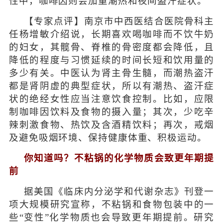
性中，咖啡因则会加重潮热和夜间盗汗症状。
【专家点评】南京市中西医结合医院骨科主
任杨增敏介绍说，长期喜欢喝咖啡而不饮牛奶
的妇女，其髋骨、脊椎的骨密度都会降低，且
降低的程度与习惯延续的时间长短和饮用量的
多少有关。中医认为肾主骨生髓，而潮热盗汗
都是肾阴虚的典型症状，所以有潮热、盗汗症
状的绝经女性应当注意饮食控制。比如，应限
制咖啡因饮料及食物的摄入量；其次，少吃辛
辣刺激食物、热饮及含酒精饮料；再次，戒烟
及避免吸烟环境、保持健康体重、积极运动。
你知道吗？不粘锅的化学物质会致更年期提
前
据美国《临床内分泌学和代谢杂志》刊登一
项大规模研究宣称，不粘锅和食物包装中的一
些“变性”化学物质也会导致更年期提前。研究