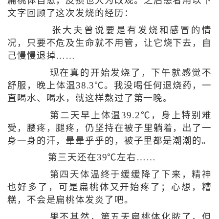
扁桃体自愈，皮损也大为改观。之后患者用以下
文字回顾了这次发烧的经历：
张大夫曾说要是有发烧和感冒的情
况，只要不危及生命就不用管，让它烧下去，自
己慢慢退掉……
现在真的开始发烧了，下午就感觉不
舒服，晚上体温38.3℃。我没喝任何退烧药，一
直喝水、喝水，就这样熬过了第一晚。
第二天早上体温39.2℃，身上特别难
受，腰疼，腿疼，仍坚持在被子里躺着，出了一
身一身的汗，晕晕乎乎的，被子里都是潮潮的。
第三天还在39℃左右……
第四天体温终于缓缓降了下来，精神
也好多了，可是扁桃体又开始疼了；心想，糟
糕，不会是扁桃体发炎了吧。
果不其然，第五天扁桃体化脓了，但