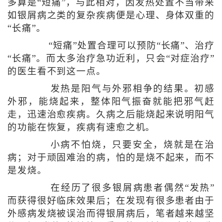
多算是“短痛”，与此相对，因发热处置不当带来
如银屑病之类的复杂疾病便是心理、身体双重的
“长痛”。
“短痛”处置合理可以预防“长痛”、治疗
“长痛”。而太多治疗急功近利，只会“对症治疗”
的医生看不到这一点。
发热是阳气与外邪相争的结果。初感
外邪，能烧起来，整体阳气振奋就能把邪气赶
走，迅速治愈疾病。久病之后能烧起来说明阳气
的功能在恢复，疾病有速愈之机。
小病不怕烧，只要安全，烧就是在治
病；对于顽固难治的病，怕的是烧不起来，而不
是发烧。
在经历了很多银屑病患者偶然“发热”
而获得很好临床效果后；在发现有很多患者由于
外感病发烧被误治而得银屑病后，笔者越来越坚