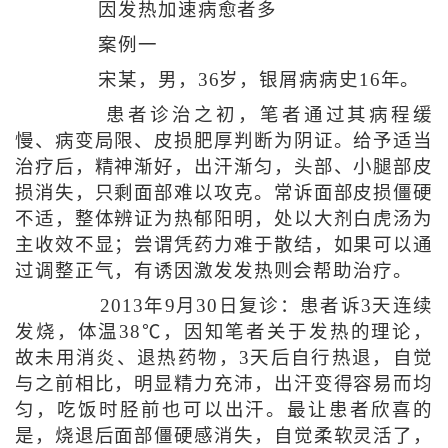
因发热加速病愈者多
案例一
宋某，男，36岁，银屑病病史16年。
患者诊治之初，笔者通过其病程缓
慢、病变局限、皮损肥厚判断为阴证。给予适当
治疗后，精神渐好，出汗渐匀，头部、小腿部皮
损消失，只剩面部难以攻克。常诉面部皮损僵硬
不适，整体辨证为热郁阳明，处以大剂白虎汤为
主收效不显；尝谓凭药力难于散结，如果可以通
过调整正气，有诱因激发发热则会帮助治疗。
2013年9月30日复诊：患者诉3天连续
发烧，体温38℃，因知笔者关于发热的理论，
故未用消炎、退热药物，3天后自行热退，自觉
与之前相比，明显精力充沛，出汗变得容易而均
匀，吃饭时胫前也可以出汗。最让患者欣喜的
是，烧退后面部僵硬感消失，自觉柔软灵活了，