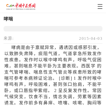
哮喘
来源:
2015-04-03
哮病是由于禀赋异常，遇诱因或感邪引发，
以致肺失肃降，痰阻气道，气道挛急所致发作
性疾患。发作时以喉中哮鸣有声，呼吸气促困
难，甚则喘息不能平卧为主要表现。西医学 的
支气管哮喘、喘息性支气管炎等疾患所致的哮
喘可参考本病辨证论治。 [诊断] 1 发作时喉中
哮鸣有声，呼吸困难，甚则张口抬肩，不能平
卧，或口唇指甲紫绀。 2 呈反复发作性。常因
气候突变，饮食不当，情志失调，劳累等因素
诱发。发作前多有鼻痒、喷嚏、咳嗽、胸闷等