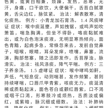
色黄，或黄白相兼，烦躁，发热，恶寒，无
汗，身痛，口干欲饮，大便偏干，舌苔白腻罩
黄，舌尖边红，脉弦紧。 治法：解表散寒，清
化痰热。 例方：小青龙加石膏汤。 1.4 风痰哮
证 症状：喉中痰涎壅，声如拽锯，或鸣声如吹
箫笛，喘急胸满，但坐不得卧，咯痰黏腻难
出，或为白色泡沫痰液，无明显寒热倾向，面
色青黯，起病多急，常倏忽来去，发前自觉鼻
子，咽喉，眼睛，耳朵发痒，喷嚏，鼻塞，流
涕，胸部憋塞，随之迅即发作，舌苔厚浊，脉
滑实。 治法：祛风涤痰，降气平喘。 例方：三
子养亲汤。 1.5 虚哮证 症状：喉中哮鸣如鼾，
声低，气短息促，动则喘甚，发作频繁，甚则
持续哮喘，口唇爪甲青紫，咳痰无力，痰涎清
稀或质黏起沫，面色苍白或颧红唇紫，口不渴
或咽干口渴，形寒肢冷或烦热，舌质淡或偏
红，或紫暗，脉沉细或细数。 治法：补肺纳