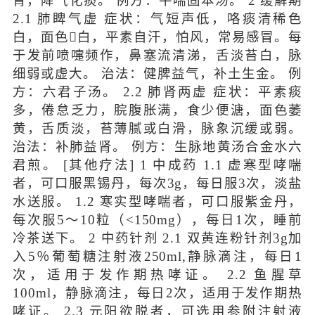
肾，降气化痰。 例方：平喘固本汤。 2 缓解期
2.1 肺睥气虚 症状：气短声低，咯痰清稀色
白，面色白，平素自汗，怕风，常易感冒。每
于发前喷嚏频作，鼻塞流清涕，舌淡苔白，脉
细弱或虚大。 治法：健脾益气，补土生金。 例
方：六君子汤。 2.2 肺肾两虚 症状：平素痰
多，倦怠乏力，脘腹胀满，食少便溏，面色萎
黄，舌质淡，苔薄腻或白滑，脉象沉缓或弱。
治法：补肺益肾。 例方：生脉地黄汤合金水六
君煎。 [其他疗法] 1 中成药 1.1 虚寒型哮喘
者，可口服黑锡丹，每次3g，每日服3次，淡盐
水送服。 1.2 寒实型哮喘者，可口服紫金丹，
每次服5～10粒（<150mg），每日1次，睡前
冷茶送下。 2 中药针剂 2.1 双黄连粉针剂3g加
入5％葡萄糖注射液250ml,静脉滴注，每日1
次，适用于发作期热哮证。 2.2 鱼腥草
100ml，静脉滴注，每日2次，适用于发作期热
哮证。 2.3 元阳欲脱者，可选用参附注射液