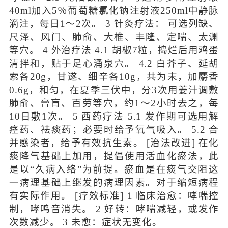
40ml加入5％葡萄糖氯化钠注射液250ml中静脉
滴注，每日1～2次。 3 针灸疗法： 可选列缺、
尺泽、风门、肺俞、大椎、丰隆、定喘、太渊
等穴。 4 外治疗法 4.1 胡椒7粒，捣烂后用鸡蛋
清拌和，贴于足心涌泉穴。 4.2 白芥子、延胡
索各20g，甘遂、细辛各10g，共为末，加麝香
0.6g，和匀，在夏季三伏中，分3次用姜汁调敷
肺俞、膏肓、百劳等穴，约1～2小时去之，每
10日敷1次。 5 西药疗法 5.1 发作期可选用解
痉药、祛痰药；必要时给予氧气吸入。 5.2 合
并感染者，给予有效抗生素。 [治法改进] 在化
痰降气基础上加用，提倡使用活血化瘀法，此
是以“久病入络”为前提。瘀血是在痰气交阻这
一病理基础上继发的病理因素。对于缩短病程
有实际作用。 [疗效标准] 1 临床治愈：哮喘控
制，哮鸣音消失。 2 好转：哮喘减轻，或发作
次数减少。 3 未愈：症状无变化。