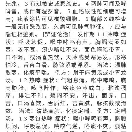
先兆。 3 有过敏史或家族史。 4 两肺可闻及哮
鸣音，或伴有湿罗音。 5 血嗜酸性粒细胞可增
高；痰液涂片可见嗜酸细胞。 6 胸部Ｘ线检查
一般无特殊改变，久病可见肺气肿征。 7 应与
喘证相鉴别。 [辨证论治] 1 发作期 1.1 冷哮 症
状：呼吸急促，喉中哮鸣有声，胸膈满闷如
塞，咳不甚，痰少咯吐不爽，面色晦暗带青，
口不渴，或渴喜热饮，天冷或受寒易发，形寒
怕冷，舌苔白滑，脉弦紧或浮紧。 治法：温肺
散寒，化痰平喘。 例方：射干麻黄汤或小青龙
汤。 1.2 热哮 症状：气粗息涌，喉中哮鸣，胸
高胁胀，咳呛阵作，咯痰色黄或白，粘浊稠
厚，排吐不利，烦闷不安，汗出，面赤，口
苦，口渴喜饮，舌质红，苔黄腻，脉弦数或滑
数。 治法：清热宣肺，化痰定喘。 例方：定喘
汤。 1.3 寒包热哮 症状：喉中哮鸣有声，胸膈
烦闷，呼吸急促，喘咳气逆，咯痰不爽，痰粘