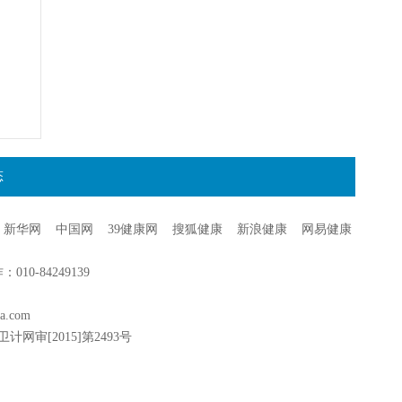
态
新华网
中国网
39健康网
搜狐健康
新浪健康
网易健康
0-84249139
a.com
卫计网审[2015]第2493号