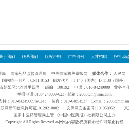
关于我们
联系我们
版权声明
广告刊例
人才招聘
报社动
理局
国家药品监督管理局
中央国家机关举报网
媒体合作：
人民网
国内统一刊号：CN11-0153 邮发代号：1-140（国内）D-1138（国外）
阳区北沙滩甲四号 邮编：100192 电话：010-84249009 业务合作：01
举报电话 01084249009-6237 邮箱：2005tcm@sina.com
：010-84249009转6243 传真：010-64854537 E-mail：2005tcm@sin
联网新闻信息许可证10120210002
文保网安备案号1101050052
京
国家中医药管理局主管 《中国中医药报》社有限公司主办
Copyright All Rights Reseved 本网站内容版权所有未经许可禁止转载