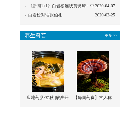
协同
《新闻1+1》白岩松连线黄璐琦：中
2020-04-07
医救治的临床效果
白岩松对话张伯礼
2020-02-25
养生科普
更多 >>
应地药膳·立秋 |酸爽开
【每周药食】古人称
胃，一口入魂！喝下
它为“仙草”，滋补强
这碗汤，滋阴润燥、
壮、培本固元
清热降火