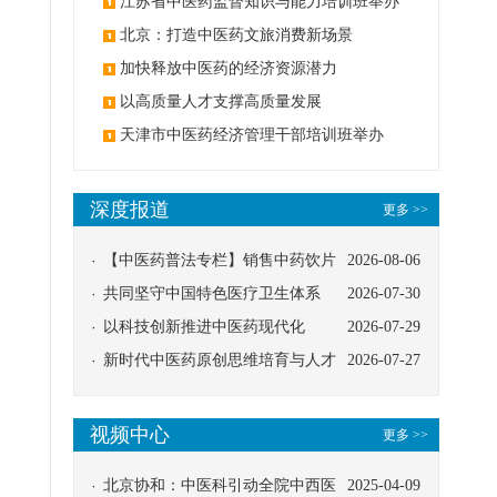
办
江苏省中医药监督知识与能力培训班举办
北京：打造中医药文旅消费新场景
加快释放中医药的经济资源潜力
以高质量人才支撑高质量发展
天津市中医药经济管理干部培训班举办
深度报道
更多 >>
【中医药普法专栏】销售中药饮片
2026-08-06
应告知煎服方法及注意事项
共同坚守中国特色医疗卫生体系
2026-07-30
以科技创新推进中医药现代化
2026-07-29
新时代中医药原创思维培育与人才
2026-07-27
发展路径探索
视频中心
更多 >>
北京协和：中医科引动全院中西医
2025-04-09