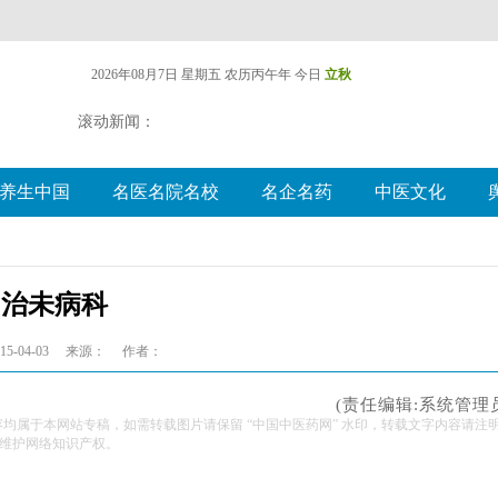
2026年08月7日 星期五
农历丙午年 今日
立秋
滚动新闻：
养生中国
名医名院名校
名企名药
中医文化
治未病科
5-04-03
来源：
作者：
(责任编辑:系统管理
容均属于本网站专稿，如需转载图片请保留 “中国中医药网” 水印，转载文字内容请注
维护网络知识产权。