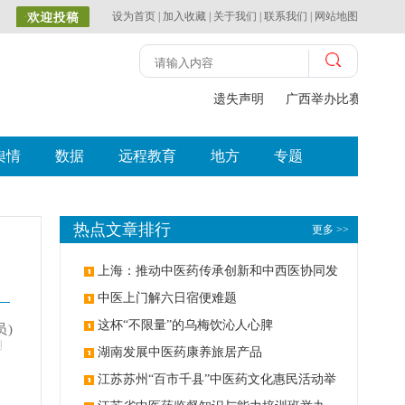
设为首页
|
加入收藏
|
关于我们
|
联系我们
|
网站地图
遗失声明
广西举办比赛探索中
舆情
数据
远程教育
地方
专题
热点文章排行
更多 >>
上海：推动中医药传承创新和中西医协同发
展
中医上门解六日宿便难题
这杯“不限量”的乌梅饮沁人心脾
员)
明
湖南发展中医药康养旅居产品
江苏苏州“百市千县”中医药文化惠民活动举