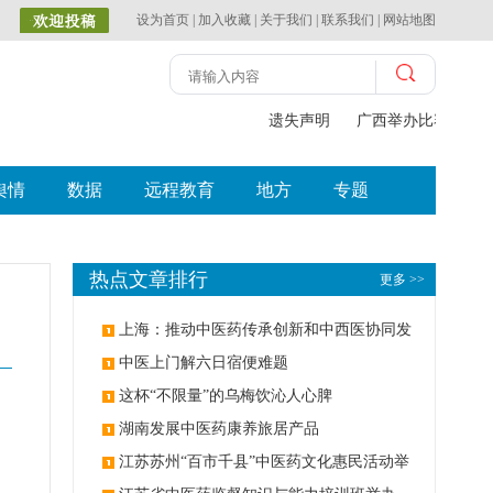
设为首页
|
加入收藏
|
关于我们
|
联系我们
|
网站地图
遗失声明
广西举办比赛探索中
舆情
数据
远程教育
地方
专题
热点文章排行
更多 >>
上海：推动中医药传承创新和中西医协同发
展
中医上门解六日宿便难题
这杯“不限量”的乌梅饮沁人心脾
湖南发展中医药康养旅居产品
江苏苏州“百市千县”中医药文化惠民活动举