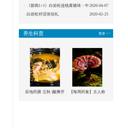
协同
《新闻1+1》白岩松连线黄璐琦：中
2020-04-07
医救治的临床效果
白岩松对话张伯礼
2020-02-25
养生科普
更多 >>
应地药膳·立秋 |酸爽开
【每周药食】古人称
胃，一口入魂！喝下
它为“仙草”，滋补强
这碗汤，滋阴润燥、
壮、培本固元
清热降火