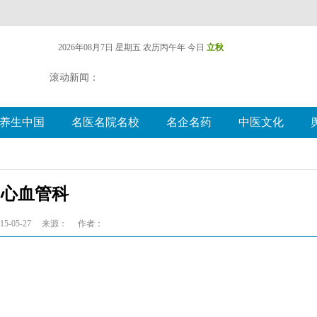
2026年08月7日 星期五
农历丙午年 今日
立秋
滚动新闻：
养生中国
名医名院名校
名企名药
中医文化
心血管科
5-05-27
来源：
作者：