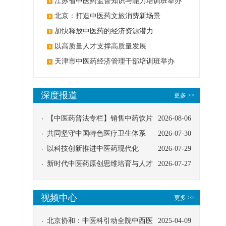
办
江苏省中医药监督知识与能力培训班举办
北京：打造中医药文旅消费新场景
加快释放中医药的经济资源潜力
以高质量人才支撑高质量发展
天津市中医药经济管理干部培训班举办
深度报道
更多 >>
【中医药普法专栏】销售中药饮片
2026-08-06
应告知煎服方法及注意事项
共同坚守中国特色医疗卫生体系
2026-07-30
以科技创新推进中医药现代化
2026-07-29
新时代中医药原创思维培育与人才
2026-07-27
发展路径探索
视频中心
更多 >>
北京协和：中医科引动全院中西医
2025-04-09