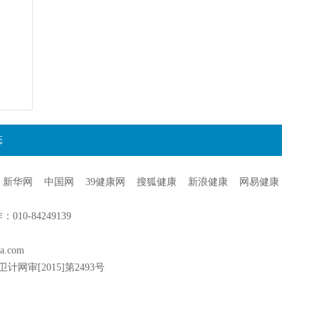
态
新华网
中国网
39健康网
搜狐健康
新浪健康
网易健康
0-84249139
a.com
卫计网审[2015]第2493号