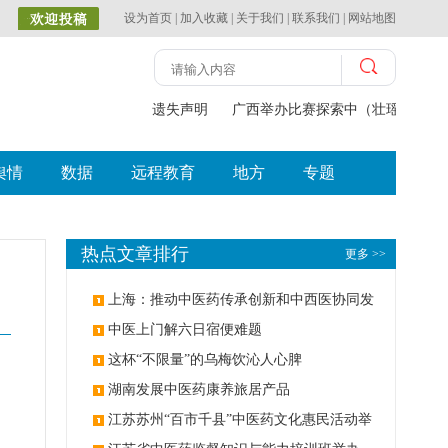
设为首页
|
加入收藏
|
关于我们
|
联系我们
|
网站地图
遗失声明
广西举办比赛探索中（壮瑶）药
舆情
数据
远程教育
地方
专题
热点文章排行
更多 >>
上海：推动中医药传承创新和中西医协同发
展
中医上门解六日宿便难题
这杯“不限量”的乌梅饮沁人心脾
湖南发展中医药康养旅居产品
江苏苏州“百市千县”中医药文化惠民活动举