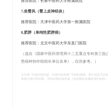
推荐医院：
长春中医药大学附属医院
7.坐臀风（臀上皮神经炎）
推荐医院：
天津中医药大学第一附属医院
8.肥胖（单纯性肥胖病）
推荐医院：
北京中医药大学东直门医院
（选自《国家中医药管理局十二五重点专科第三批(
势病种协作组组长单位名单》，仅供参考。）
凡注明 “中国中医药报、中国中医药网” 字样的视频、图片或文字内
来源中国中医药网，否则本网站将依据《信息网络传播权保护条例》