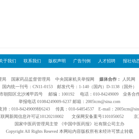
关于我们
联系我们
版权声明
广告刊例
人才招聘
报社动
理局
国家药品监督管理局
中央国家机关举报网
媒体合作：
人民网
国内统一刊号：CN11-0153 邮发代号：1-140（国内）D-1138（国外）
阳区北沙滩甲四号 邮编：100192 电话：010-84249009 业务合作：01
举报电话 01084249009-6237 邮箱：2005tcm@sina.com
：010-84249009转6243 传真：010-64854537 E-mail：2005tcm@sin
联网新闻信息许可证10120210002
文保网安备案号1101050052
京
国家中医药管理局主管 《中国中医药报》社有限公司主办
Copyright All Rights Reseved 本网站内容版权所有未经许可禁止转载