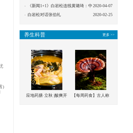
协同
《新闻1+1》白岩松连线黄璐琦：中
2020-04-07
医救治的临床效果
白岩松对话张伯礼
2020-02-25
养生科普
更多 >>
优
茜)
明
应地药膳·立秋 |酸爽开
【每周药食】古人称
胃，一口入魂！喝下
它为“仙草”，滋补强
这碗汤，滋阴润燥、
壮、培本固元
清热降火