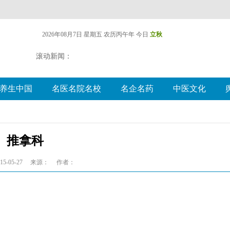
2026年08月7日 星期五
农历丙午年 今日
立秋
滚动新闻：
养生中国
名医名院名校
名企名药
中医文化
推拿科
5-05-27
来源：
作者：