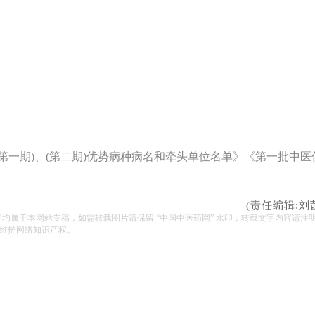
第一期)、(第二期)优势病种病名和牵头单位名单》《第一批中医
(责任编辑:刘
容均属于本网站专稿，如需转载图片请保留 “中国中医药网” 水印，转载文字内容请注
维护网络知识产权。