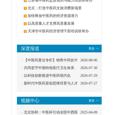
办
江苏省中医药监督知识与能力培训班举办
北京：打造中医药文旅消费新场景
加快释放中医药的经济资源潜力
以高质量人才支撑高质量发展
天津市中医药经济管理干部培训班举办
深度报道
更多 >>
【中医药普法专栏】销售中药饮片
2026-08-06
应告知煎服方法及注意事项
共同坚守中国特色医疗卫生体系
2026-07-30
以科技创新推进中医药现代化
2026-07-29
新时代中医药原创思维培育与人才
2026-07-27
发展路径探索
视频中心
更多 >>
北京协和：中医科引动全院中西医
2025-04-09