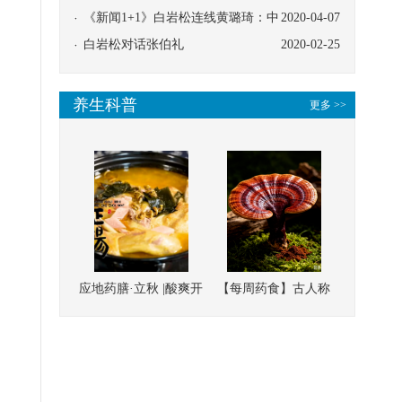
协同
《新闻1+1》白岩松连线黄璐琦：中
2020-04-07
医救治的临床效果
白岩松对话张伯礼
2020-02-25
养生科普
更多 >>
应地药膳·立秋 |酸爽开
【每周药食】古人称
胃，一口入魂！喝下
它为“仙草”，滋补强
这碗汤，滋阴润燥、
壮、培本固元
清热降火