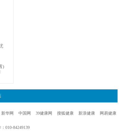
优
茜)
明
态
新华网
中国网
39健康网
搜狐健康
新浪健康
网易健康
0-84249139