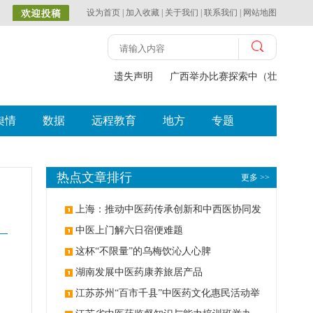
设为首页
|
加入收藏
|
关于我们
|
联系我们
|
网站地图
遗失声明
广西举办比赛探索中（壮瑶）药
舆情
数据
远程教育
地方
专题
热点文章排行
更多 >>
上海：推动中医药传承创新和中西医协同发
展
中医上门解六日宿便难题
这杯“不限量”的乌梅饮沁人心脾
湖南发展中医药康养旅居产品
江苏苏州“百市千县”中医药文化惠民活动举