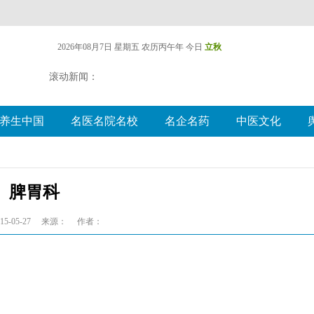
2026年08月7日 星期五
农历丙午年 今日
立秋
滚动新闻：
养生中国
名医名院名校
名企名药
中医文化
脾胃科
5-05-27
来源：
作者：