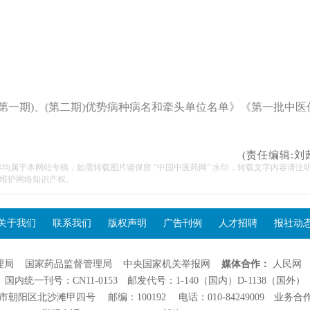
第一期)、(第二期)优势病种病名和牵头单位名单》《第一批中医
(责任编辑:刘
容均属于本网站专稿，如需转载图片请保留 “中国中医药网” 水印，转载文字内容请注
维护网络知识产权。
关于我们
联系我们
版权声明
广告刊例
人才招聘
报社动
理局
国家药品监督管理局
中央国家机关举报网
媒体合作：
人民网
国内统一刊号：CN11-0153 邮发代号：1-140（国内）D-1138（国外）
阳区北沙滩甲四号 邮编：100192 电话：010-84249009 业务合作：01