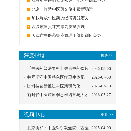
办
江苏省中医药监督知识与能力培训班举办
北京：打造中医药文旅消费新场景
加快释放中医药的经济资源潜力
以高质量人才支撑高质量发展
天津市中医药经济管理干部培训班举办
深度报道
更多 >>
【中医药普法专栏】销售中药饮片
2026-08-06
应告知煎服方法及注意事项
共同坚守中国特色医疗卫生体系
2026-07-30
以科技创新推进中医药现代化
2026-07-29
新时代中医药原创思维培育与人才
2026-07-27
发展路径探索
视频中心
更多 >>
北京协和：中医科引动全院中西医
2025-04-09