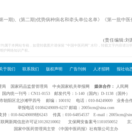
第一期)、(第二期)优势病种病名和牵头单位名单》《第一批中医
(责任编辑:刘
容均属于本网站专稿，如需转载图片请保留 “中国中医药网” 水印，转载文字内容请注
维护网络知识产权。
关于我们
联系我们
版权声明
广告刊例
人才招聘
报社动
理局
国家药品监督管理局
中央国家机关举报网
媒体合作：
人民网
国内统一刊号：CN11-0153 邮发代号：1-140（国内）D-1138（国外）
阳区北沙滩甲四号 邮编：100192 电话：010-84249009 业务合作：01
举报电话 01084249009-6237 邮箱：2005tcm@sina.com
：010-84249009转6243 传真：010-64854537 E-mail：2005tcm@sin
联网新闻信息许可证10120210002
文保网安备案号1101050052
京
国家中医药管理局主管 《中国中医药报》社有限公司主办