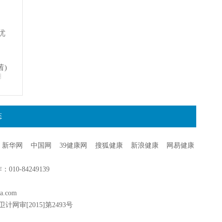
优
茜)
明
态
新华网
中国网
39健康网
搜狐健康
新浪健康
网易健康
0-84249139
a.com
卫计网审[2015]第2493号