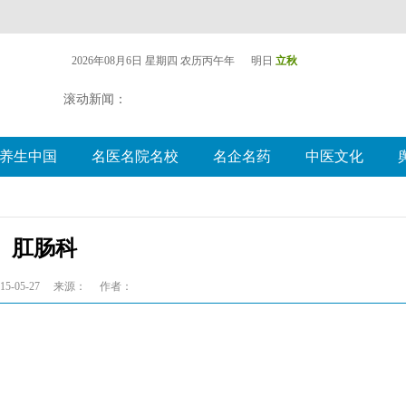
2026年08月6日 星期四
农历丙午年 明日
立秋
滚动新闻：
养生中国
名医名院名校
名企名药
中医文化
肛肠科
5-05-27
来源：
作者：