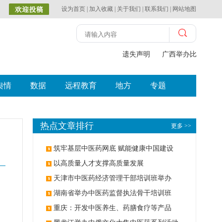
设为首页
|
加入收藏
|
关于我们
|
联系我们
|
网站地图
遗失声明
广西举办比赛探索中
舆情
数据
远程教育
地方
专题
热点文章排行
更多 >>
筑牢基层中医药网底 赋能健康中国建设
以高质量人才支撑高质量发展
天津市中医药经济管理干部培训班举办
湖南省举办中医药监督执法骨干培训班
重庆：开发中医养生、药膳食疗等产品