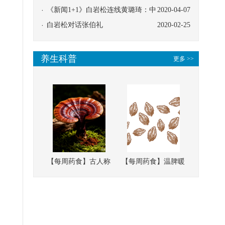
协同
《新闻1+1》白岩松连线黄璐琦：中
2020-04-07
医救治的临床效果
白岩松对话张伯礼
2020-02-25
养生科普
更多 >>
【每周药食】古人称
【每周药食】温脾暖
它为“仙草”，滋补强
肾、固精缩尿，这味
壮、培本固元
南方本草的种子，药
食同源有讲究