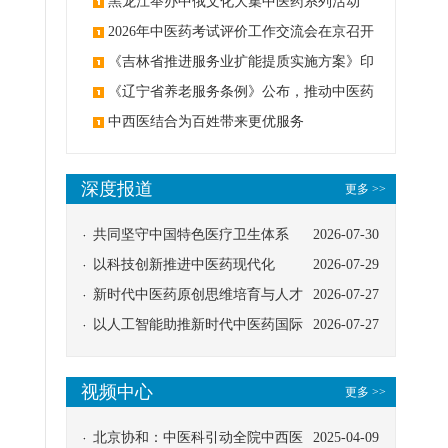
黑龙江举办中俄文化大集中医药系列活动
2026年中医药考试评价工作交流会在京召开
《吉林省推进服务业扩能提质实施方案》印
发：创建中医类国家医学中心
《辽宁省养老服务条例》公布，推动中医药
与养老融合发展
中西医结合为百姓带来更优服务
深度报道
更多 >>
共同坚守中国特色医疗卫生体系
2026-07-30
以科技创新推进中医药现代化
2026-07-29
新时代中医药原创思维培育与人才
2026-07-27
发展路径探索
以人工智能助推新时代中医药国际
2026-07-27
传播
视频中心
更多 >>
北京协和：中医科引动全院中西医
2025-04-09