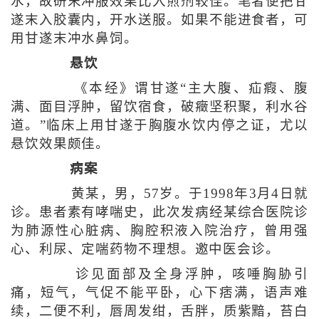
水，故研末冲服效果比入煎剂较佳。笔者便把甘
遂末入胶囊内，开水送服。如果不能进食者，可
用甘遂末冲水鼻饲。
悬饮
《本经》谓甘遂“主大腹、疝瘕、腹
满、面目浮肿，留饮宿食，破癥坚积聚，利水谷
道。”临床上用甘遂于胸腹水饮内停之证，尤以
悬饮效果颇佳。
病案
黄某，男，57岁。于1998年3月4日就
诊。患者素有哮喘史，此次发病经某综合医院诊
为肺源性心脏病、胸腔积液入院治疗，曾用强
心、利尿、定喘药物不理想。邀中医会诊。
诊见面部及全身浮肿，咳唾胸胁引
痛，短气，气促不能平卧，心下痞满，语声难
续，二便不利，唇周发绀，舌胖，质紫黯，苔白