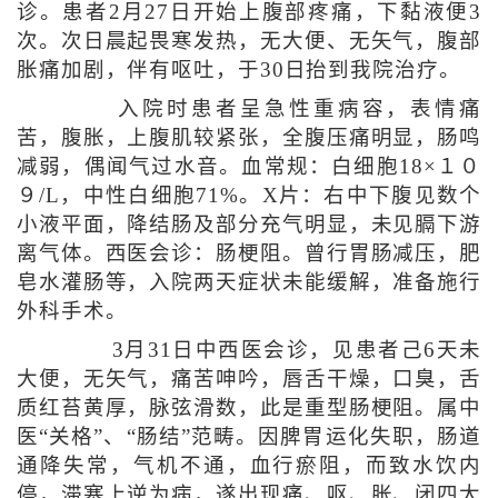
诊。患者2月27日开始上腹部疼痛，下黏液便3
次。次日晨起畏寒发热，无大便、无矢气，腹部
胀痛加剧，伴有呕吐，于30日抬到我院治疗。
入院时患者呈急性重病容，表情痛
苦，腹胀，上腹肌较紧张，全腹压痛明显，肠鸣
减弱，偶闻气过水音。血常规：白细胞18×１０
９/L，中性白细胞71%。X片：右中下腹见数个
小液平面，降结肠及部分充气明显，未见膈下游
离气体。西医会诊：肠梗阻。曾行胃肠减压，肥
皂水灌肠等，入院两天症状未能缓解，准备施行
外科手术。
3月31日中西医会诊，见患者己6天未
大便，无矢气，痛苦呻吟，唇舌干燥，口臭，舌
质红苔黄厚，脉弦滑数，此是重型肠梗阻。属中
医“关格”、“肠结”范畴。因脾胃运化失职，肠道
通降失常，气机不通，血行瘀阻，而致水饮内
停，滞塞上逆为病，遂出现痛、呕、胀、闭四大