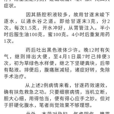
症状。
因其肠腔积液较多，故用甘遂末峻下
逐水，以通水谷之道。即给甘遂末3克，分2
次，每次1.5克，开水冲好，从胃管注入。半小
时后服生油100克，蜜100克。4小时后重复用药
1次。
药后吐出黑色液体少许。晚12时有矢
气，继则排出大便，至4月1日晨7时己排便3
次，初为草绿色水样便，继之下坚硬粪块，后带
有黏液。排便后，腹痛胀减轻，诸症好转，免除
手术治疗。
从上述2例病情来看，甘遂药效速效，
确有扶危救急之功。只要细察病情，当机立断，
胆大心细，用得恰当，便有得心应手之妙。但对
于肝硬化腹水，笔者尚觉效果不够理想。