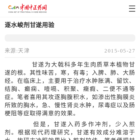
逐水峻剂甘遂用验
来源:天津
2015-05-27
甘遂为大戟科多年生肉质草本植物甘
遂的根。其性味苦，寒，有毒；入脾、肺、大肠
经。在临床上，主要用于治疗水肿胀满、留饮、
结胸、癫痫、噎嗝、积聚、癥瘕、二便不通等
症。笔者喜用其攻逐胸腹积水，如渗出性胸膜炎
所致的胸水，急、慢性肾炎水肿，尿毒症以及肠
梗阻等症取得满意的效果。
但是，甘遂入药多作冲剂，少入煎
剂。根据现代药理研究，甘遂有效成分难溶于