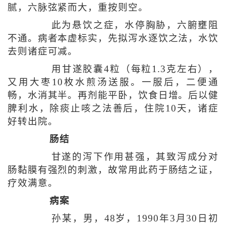
腻，六脉弦紧而大，重按则空。
此为悬饮之症，水停胸胁，六腑壅阻
不通。病者本虚标实，先拟泻水逐饮之法，水饮
去则诸症可减。
用甘遂胶囊4粒（每粒1.3克左右），
又用大枣10枚水煎汤送服。一服后，二便通
畅，水消其半。再剂能平卧，饮食日增。后以健
脾利水，除痰止咳之法善后，住院10天，诸症
好转出院。
肠结
甘遂的泻下作用甚强，其致泻成分对
肠黏膜有强烈的刺激，故常用此药于肠结之证，
疗效满意。
病案
孙某，男，48岁，1990年3月30日初