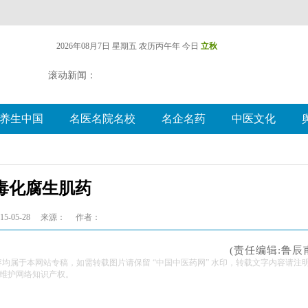
2026年08月7日 星期五
农历丙午年 今日
立秋
滚动新闻：
养生中国
名医名院名校
名企名药
中医文化
毒化腐生肌药
5-05-28
来源：
作者：
(责任编辑:鲁辰
容均属于本网站专稿，如需转载图片请保留 “中国中医药网” 水印，转载文字内容请注
维护网络知识产权。