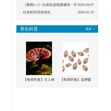
协同
《新闻1+1》白岩松连线黄璐琦：中
2020-04-07
医救治的临床效果
白岩松对话张伯礼
2020-02-25
养生科普
更多 >>
【每周药食】古人称
【每周药食】温脾暖
它为“仙草”，滋补强
肾、固精缩尿，这味
壮、培本固元
南方本草的种子，药
食同源有讲究