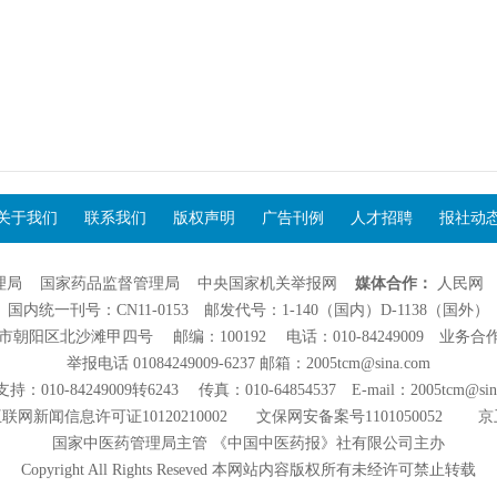
关于我们
联系我们
版权声明
广告刊例
人才招聘
报社动
理局
国家药品监督管理局
中央国家机关举报网
媒体合作：
人民网
国内统一刊号：CN11-0153 邮发代号：1-140（国内）D-1138（国外）
阳区北沙滩甲四号 邮编：100192 电话：010-84249009 业务合作：01
举报电话 01084249009-6237 邮箱：2005tcm@sina.com
：010-84249009转6243 传真：010-64854537 E-mail：2005tcm@sin
联网新闻信息许可证10120210002
文保网安备案号1101050052
京
国家中医药管理局主管 《中国中医药报》社有限公司主办
Copyright All Rights Reseved 本网站内容版权所有未经许可禁止转载