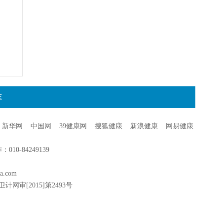
态
新华网
中国网
39健康网
搜狐健康
新浪健康
网易健康
0-84249139
a.com
卫计网审[2015]第2493号