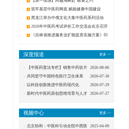
【第一现场】跨越海峡赴“岐黄之约”
筑牢基层中医药网底 赋能健康中国建设
黑龙江举办中俄文化大集中医药系列活动
2026年中医药考试评价工作交流会在京召开
《吉林省推进服务业扩能提质实施方案》印
发：创建中医类国家医学中心
深度报道
更多 >>
【中医药普法专栏】销售中药饮片
2026-08-06
应告知煎服方法及注意事项
共同坚守中国特色医疗卫生体系
2026-07-30
以科技创新推进中医药现代化
2026-07-29
新时代中医药原创思维培育与人才
2026-07-27
发展路径探索
视频中心
更多 >>
北京协和：中医科引动全院中西医
2025-04-09