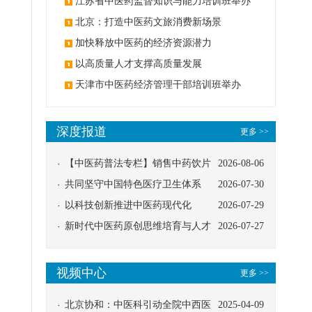
办
江苏省中医药监督知识与能力培训班举办
北京：打造中医药文旅消费新场景
加快释放中医药的经济资源潜力
以高质量人才支撑高质量发展
天津市中医药经济管理干部培训班举办
深度报道
更多 >>
【中医药普法专栏】销售中药饮片
2026-08-06
应告知煎服方法及注意事项
共同坚守中国特色医疗卫生体系
2026-07-30
以科技创新推进中医药现代化
2026-07-29
新时代中医药原创思维培育与人才
2026-07-27
发展路径探索
视频中心
更多 >>
北京协和：中医科引动全院中西医
2025-04-09