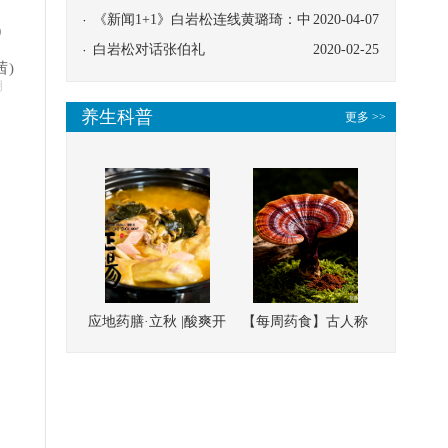
协同
《新闻1+1》白岩松连线黄璐琦：中
2020-04-07
）
医救治的临床效果
白岩松对话张伯礼
2020-02-25
茜)
明
养生科普
更多 >>
应地药膳·立秋 |酸爽开
【每周药食】古人称
胃，一口入魂！喝下
它为“仙草”，滋补强
这碗汤，滋阴润燥、
壮、培本固元
清热降火