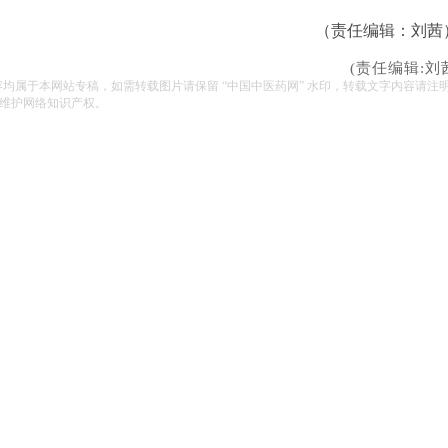
（责任编辑：刘茜
(责任编辑:刘
容均属于本网站专稿，如需转载图片请保留 “中国中医药网” 水印，转载文字内容请注
维护网络知识产权。