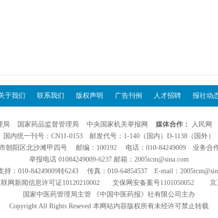
关于我们
联系我们
版权声明
广告刊例
人才招聘
报社动
理局
国家药品监督管理局
中央国家机关举报网
媒体合作：
人民网
国内统一刊号：CN11-0153 邮发代号：1-140（国内）D-1138（国外）
阳区北沙滩甲四号 邮编：100192 电话：010-84249009 业务合作：01
举报电话 01084249009-6237 邮箱：2005tcm@sina.com
：010-84249009转6243 传真：010-64854537 E-mail：2005tcm@sin
联网新闻信息许可证10120210002
文保网安备案号1101050052
京
国家中医药管理局主管 《中国中医药报》社有限公司主办
Copyright All Rights Reseved 本网站内容版权所有未经许可禁止转载