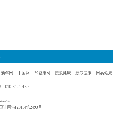
态
新华网
中国网
39健康网
搜狐健康
新浪健康
网易健康
0-84249139
a.com
卫计网审[2015]第2493号