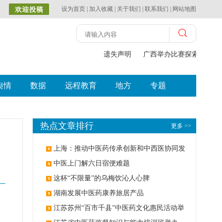
设为首页
|
加入收藏
|
关于我们
|
联系我们
|
网站地图
遗失声明
广西举办比赛探索中（壮
舆情
数据
远程教育
地方
专题
热点文章排行
更多 >>
上海：推动中医药传承创新和中西医协同发
展
中医上门解六日宿便难题
这杯“不限量”的乌梅饮沁人心脾
湖南发展中医药康养旅居产品
江苏苏州“百市千县”中医药文化惠民活动举