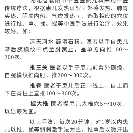
湖北省襄阳市中医医院儿科采用中医
传统疗法，根据患儿发热证型﹙外感发热、肺胃
实热、阴虚内热、气虚发热﹚，选取相应的穴位
进行推、拿、揉、捏等中医手法进行治疗，效果
较好。如：
清天河水 蘸滑石粉，医者以手自患儿
掌后腕横纹中点至肘窝止，呈单方向推100～
200次。
推三关
医者以手于患儿前臂外侧缘，
自腕横纹推向肘，推200～300次。
推脊
医者于患儿后正中线上，自上而
下在脊柱上直推100～300次。
捏大椎
医者捏患儿大椎穴5～10次，
以出痧为宜。
以上手法，每次20分钟，对1岁以内患
儿以推、揉等弱刺激手法为主，推拿后以微汗出