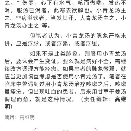
之。”“伤寒，心下有水气，咳而微喘，发热不
渴。服汤已渴者，此寒去欲解也。小青龙汤主
之。”“病溢饮者，当发其汗，大青龙汤主之，小
青龙汤亦主之”等。
但笔者认为，小青龙汤的脉象严格来
讲，应是浮脉，或者浮紧，或者浮缓。
如果不是此类脉象，则服用小青龙汤
后，要么会产生变证，要么就是病好不全，需继
续改方调理方能痊愈。如果患者的脉象微弱，就
应当更加慎重考虑是否使用小青龙汤了。笔者在
临床中曾遇到过用小青龙汤治疗咳嗽之后，咳嗽
虽痊愈，但出现吐血的患者，后来用甘草干姜汤
调理而愈，就是这种情况。（责任编辑：
高继
明
）
编辑：高继明