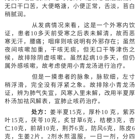
无口干口苦，大便略溏，小便正常，舌淡，苔白
稍腻润。
从发病情况来看，这是一个外寒内饮
证，患者10多天前受寒之后表未解清，故而恶
寒无汗，腰痛；咽痒则咳说明有外邪存在；虽然
夜间咳嗽加重，干咳无痰，但无口干等津伤之
候，故排除阴虚咳嗽。虽然起病10多天，但仍
属外感咳嗽，故考虑使用小青龙汤进行治疗。
但是一摸患者的脉象，脉软细，左寸
稍浮滑，完全没有浮紧之象。故排除小青龙汤
证，辨为肺气失宣，风寒入里未解，改用半夏厚
朴汤加祛风解表，宣肺止咳药治疗。
处方：
姜半夏15克，厚朴10 克，紫苏
叶15克，茯苓10克，炙甘草6克，桔梗3克，杏
仁10克，前胡10克，荆芥6克，防风6克，陈皮6
克，生姜2片。2剂水煎温服，一日一剂，分四