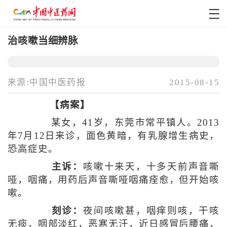
治咳嗽当细辨脉
来源:中国中医药报
2015-08-15
【病案】
某女，41岁，东莞市常平镇人。2013
年7月12日来诊，面色黄暗，有乳腺增生病史，
恐高症史。
主诉：
咳嗽十来天，十多天前声音嘶
哑，咽痛，用药后声音嘶哑咽痛痊愈，但开始咳
嗽。
刻诊：
夜间咳嗽甚，咽痒则咳，干咳
无痰，咽部淡红，恶寒无汗，近日感冒后腰痛，