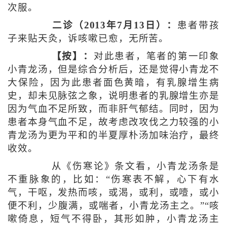
次服。
二诊（2013年7月13日）：
患者带孩
子来贴天灸，诉咳嗽已愈，无所苦。
【按】：
对此患者，笔者的第一印象
小青龙汤，但是综合分析后，还是觉得小青龙不
大保险，因为此患者面色黄暗，有乳腺增生病
史，却未见脉弦之象，说明患者的乳腺增生亦是
因为气血不足所致，而非肝气郁结。同时，因为
患者本身气血不足，故考虑改攻伐之力较强的小
青龙汤为更为平和的半夏厚朴汤加味治疗，最终
收效。
从《伤寒论》条文看，小青龙汤条是
不重脉象的，比如：“伤寒表不解，心下有水
气，干呕，发热而咳，或渴，或利，或噎，或小
便不利，少腹满，或喘者，小青龙汤主之。”“咳
嗽倚息，短气不得卧，其形如肿，小青龙汤主