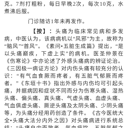
克。7剂打粗粉，每日早晚2次，每次10克，水
煮沸后服。
门诊随访1年未再发作。
【按】：
头痛为临床常见病和多发
病，中医认为，该病病机以“风邪”为主，故称为
“脑风”“首风”。《素问•五脏生成篇》提出，“是
以头痛巅疾，下虚上实”的病机。医圣仲景在
《伤寒论》中亦论述了外感头痛病的辨证论治。
《三因极一病证方论》对内伤头痛有较充分的认
识：“有气血食厥而疼者，有五脏气郁厥而疼
者。”《东垣十书》指出外感与内伤均可引起头
痛，并据病因和症状不同而分为伤寒头痛、湿热
头痛、偏头痛、真头痛、气虚头痛、血虚头痛、
气血俱虚头痛、厥逆头痛及太阴头痛、少阴头痛
等，为头痛分经用药创造了条件。《古今医统大
全•头痛大法分内外之因》对头痛病进行系统总
结：“头痛自内而致者，气血痰饮、五脏气郁之