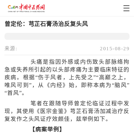
曾定伦：芎芷石膏汤治反复头风
来源:
2015-08-29
头痛是指因外感或内伤致头部脉络拘
急或失养所引起的以头部疼痛为主要临床特征的
疾病。根据“伤于风者，上先受之”“高巅之上，
唯风可到”，从《内经》始，即称本病为“脑风”
“首风”。
笔者在跟随导师曾定伦临证过程中发
现，其使用《医宗金鉴》芎芷石膏汤加减治疗反
复发作之头风证疗效颇佳，兹举例如下。
【病案举例】