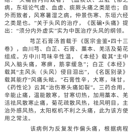
病，东垣论气虚、血虚、痰厥头痛之类是也；自
外而致者，风寒暑湿之病，仲景伤寒、东垣六经
之类是也。”关于头风的治疗，《医碥•头痛》提
出：“须分内外虚实”实为中医治疗头风的纲领。
芎芷石膏汤首载于《医宗金鉴•四十三
卷》，由川芎、白芷、石膏、藁本、羌活及菊花
组成。方中川芎味辛性温，《本经》载其“主中
风入脑头痛，寒痹，筋挛缓急”；白芷《本经》
载其“主风头（头风）侵目泪出”，《名医别录》
载其能疗“风痛头眩。”石膏性辛，大寒，味甘，
《药性论》云其“治伤寒头痛如裂”。三药合用，
辛能止痛，温能散寒，甘寒切热，加用藁本、羌
活祛风散寒止痛，菊花疏散风热，祛风明目，主
治外感风热，太阳枢机不利之头痛，此为该方使
用之常法。
该病例为反复发作偏头痛，根据病程