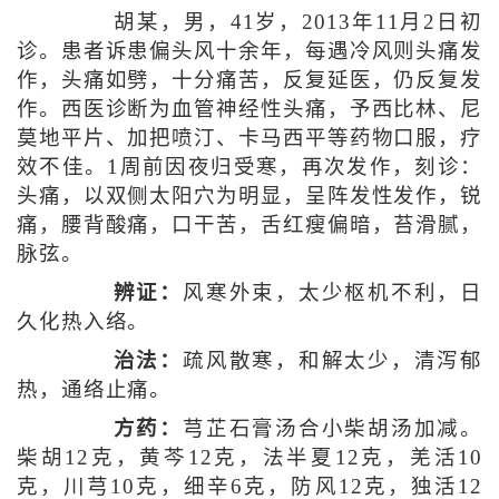
胡某，男，41岁，2013年11月2日初
诊。患者诉患偏头风十余年，每遇冷风则头痛发
作，头痛如劈，十分痛苦，反复延医，仍反复发
作。西医诊断为血管神经性头痛，予西比林、尼
莫地平片、加把喷汀、卡马西平等药物口服，疗
效不佳。1周前因夜归受寒，再次发作，刻诊：
头痛，以双侧太阳穴为明显，呈阵发性发作，锐
痛，腰背酸痛，口干苦，舌红瘦偏暗，苔滑腻，
脉弦。
辨证：
风寒外束，太少枢机不利，日
久化热入络。
治法：
疏风散寒，和解太少，清泻郁
热，通络止痛。
方药：
芎芷石膏汤合小柴胡汤加减。
柴胡12克，黄芩12克，法半夏12克，羌活10
克，川芎10克，细辛6克，防风12克，独活12