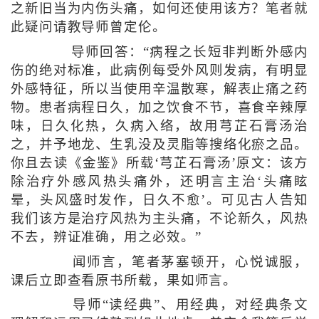
之新旧当为内伤头痛，如何还使用该方？笔者就
此疑问请教导师曾定伦。
导师回答：“病程之长短非判断外感内
伤的绝对标准，此病例每受外风则发病，有明显
外感特征，所以当使用辛温散寒，解表止痛之药
物。患者病程日久，加之饮食不节，喜食辛辣厚
味，日久化热，久病入络，故用芎芷石膏汤治
之，并予地龙、生乳没及灵脂等搜络化瘀之品。
你且去读《金鉴》所载‘芎芷石膏汤’原文：该方
除治疗外感风热头痛外，还明言主治‘头痛眩
晕，头风盛时发作，日久不愈’。可见古人告知
我们该方是治疗风热为主头痛，不论新久，风热
不去，辨证准确，用之必效。”
闻师言，笔者茅塞顿开，心悦诚服，
课后立即查看原书所载，果如师言。
导师“读经典”、用经典，对经典条文