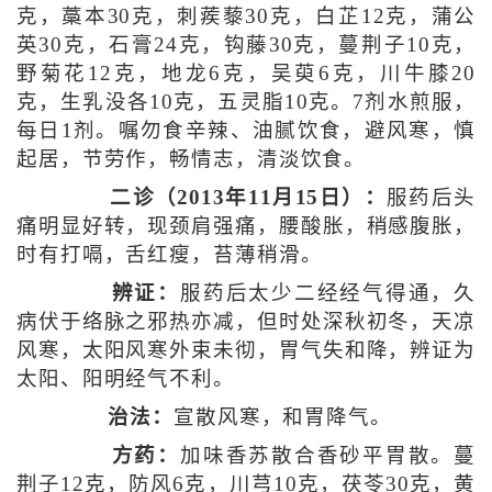
克，藁本30克，刺蒺藜30克，白芷12克，蒲公
英30克，石膏24克，钩藤30克，蔓荆子10克，
野菊花12克，地龙6克，吴萸6克，川牛膝20
克，生乳没各10克，五灵脂10克。7剂水煎服，
每日1剂。嘱勿食辛辣、油腻饮食，避风寒，慎
起居，节劳作，畅情志，清淡饮食。
二诊（2013年11月15日）：
服药后头
痛明显好转，现颈肩强痛，腰酸胀，稍感腹胀，
时有打嗝，舌红瘦，苔薄稍滑。
辨证：
服药后太少二经经气得通，久
病伏于络脉之邪热亦减，但时处深秋初冬，天凉
风寒，太阳风寒外束未彻，胃气失和降，辨证为
太阳、阳明经气不利。
治法：
宣散风寒，和胃降气。
方药：
加味香苏散合香砂平胃散。蔓
荆子12克，防风6克，川芎10克，茯苓30克，黄