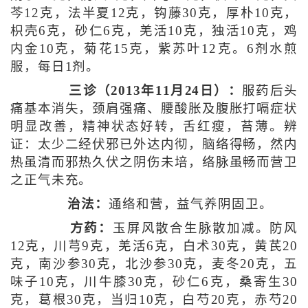
芩12克，法半夏12克，钩藤30克，厚朴10克，
枳壳6克，砂仁6克，羌活10克，独活10克，鸡
内金10克，菊花15克，紫苏叶12克。6剂水煎
服，每日1剂。
三诊（2013年11月24日）：
服药后头
痛基本消失，颈肩强痛、腰酸胀及腹胀打嗝症状
明显改善，精神状态好转，舌红瘦，苔薄。辨
证：太少二经伏邪已外达内彻，脑络得畅，然内
热虽清而邪热久伏之阴伤未培，络脉虽畅而营卫
之正气未充。
治法：
通络和营，益气养阴固卫。
方药：
玉屏风散合生脉散加减。防风
12克，川芎9克，羌活6克，白术30克，黄芪20
克，南沙参30克，北沙参30克，麦冬20克，五
味子10克，川牛膝30克，砂仁6克，桑寄生30
克，葛根30克，当归10克，白芍20克，赤芍20