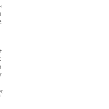
积
什
然
对
医
所
有
明)
明