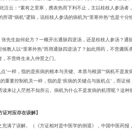
此注云：“素有之里寒，携表热而下利不止，主以桂枝人参汤者
霞的所谓“病机”逻辑，说桂枝人参汤的病机为“里寒外热”也是十分
，张先生如何处方？一概开出通脉四逆汤，还是桂枝人参汤？通
候教人以“里寒外热”而用通脉四逆汤了？如此用药，不啻庸医
者，不啻终生未入仲景之门。
点’一样，指的是疾病的根本与关键、本质与根源”“病机不是发
出的重要控制机关一样，指的是‘疾病的关键点与扳机点’，而证候
段话读来让人茫然不知所云。病机为什么不是发病的机理呢？这种
方证对应存在误解】
充满了误解。（《方证相对是中医学的倒退》，中国中医药报