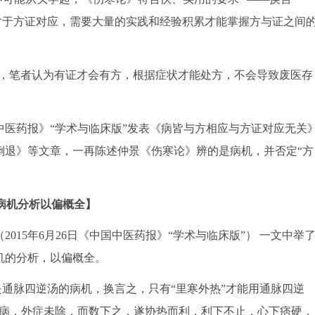
，对于方证对应，需要大量的实践和经验积累才能掌握方与证之间
，笔者认为有证才会有方，根据症状才能处方，不会导致废医存
医药报》“学术与临床版”发表《病皆与方相应与方证对应无关
倒退》等文章，一再陈述仲景《伤寒论》辨的是病机，并否定“方
病机分析以偏概全】
15年6月26日《中国中医药报》“学术与临床版”） 一文中举
机的分析，以偏概全。
是通脉四逆汤的病机，换言之，只有“里寒外热”才能用通脉四逆
阳病，外症未除，而数下之，遂协热而利，利下不止，心下痞硬，