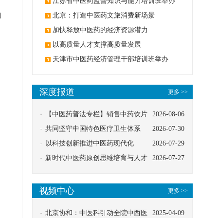
办
江苏省中医药监督知识与能力培训班举办
的
北京：打造中医药文旅消费新场景
加快释放中医药的经济资源潜力
以高质量人才支撑高质量发展
天津市中医药经济管理干部培训班举办
》
深度报道
更多 >>
【中医药普法专栏】销售中药饮片
2026-08-06
应告知煎服方法及注意事项
共同坚守中国特色医疗卫生体系
2026-07-30
以科技创新推进中医药现代化
2026-07-29
新时代中医药原创思维培育与人才
2026-07-27
了
发展路径探索
视频中心
更多 >>
北京协和：中医科引动全院中西医
2025-04-09