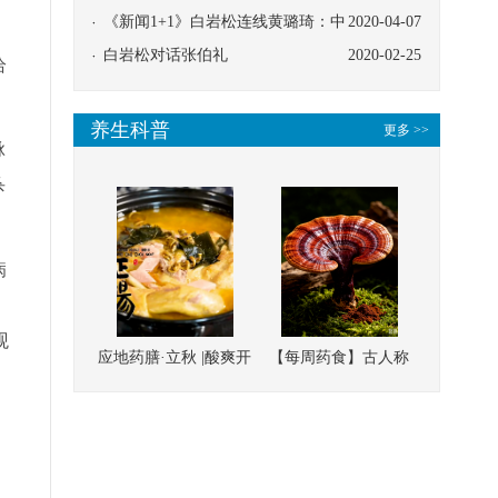
协同
《新闻1+1》白岩松连线黄璐琦：中
2020-04-07
，
医救治的临床效果
白岩松对话张伯礼
2020-02-25
恰
养生科普
更多 >>
脉
杀
病
观
应地药膳·立秋 |酸爽开
【每周药食】古人称
胃，一口入魂！喝下
它为“仙草”，滋补强
这碗汤，滋阴润燥、
壮、培本固元
清热降火
，