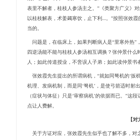
表里不解者，桂枝人参汤主之。”《类聚方广义》对
以桂枝解表，术姜蠲寒饮，止下利...。”按照张效
当的。
问题是，在临床上，如果判断病人是“里寒外热”
四逆汤能不能与桂枝人参汤相互调换？张仲景什么时
人；如此传道授业，不啻误人子弟；如此读仲景书
张效霞先生提出的所谓病机，“就如同弩机的‘扳机
机理、发病机制，而是同‘弩机’，是使弓箭适时射
（症状与体征）只是‘审察病机’的依据而已。”这
点让人费解。
【对
关于方证对应，张效霞先生似乎也了解不多，对之