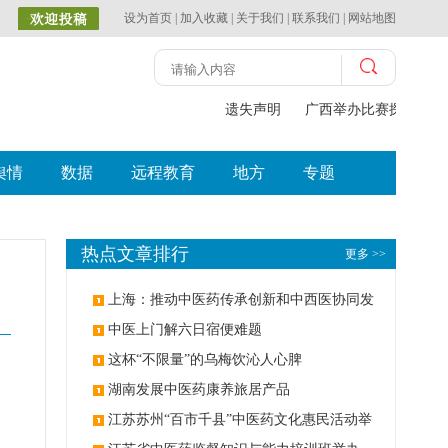
设为首页
|
加入收藏
|
关于我们
|
联系我们
|
网站地图
遗失声明
广西举办比赛探索中（
舆情
数据
远程教育
地方
专题
热点文章排行
更多 >>
上海：推动中医药传承创新和中西医协同发
展
中医上门解六日宿便难题
这杯“不限量”的乌梅饮沁人心脾
湖南发展中医药康养旅居产品
江苏苏州“百市千县”中医药文化惠民活动举