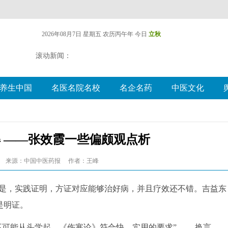
2026年08月7日 星期五
农历丙午年 今日
立秋
滚动新闻：
养生中国
名医名院名校
名企名药
中医文化
解 ——张效霞一些偏颇观点析
来源：中国中医药报
作者：王峰
是，实践证明，方证对应能够治好病，并且疗效还不错。吉益东
是明证。
可能从头学起，《伤寒论》符合快、实用的要求” ——换言