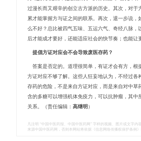
过漫长而又艰辛的创立古方派的历史。其次，对于
累才能掌握方与证之间的联系。再次，退一步说，
么不好？总比被四气五味、五运六气、奇经八脉，
后才能成才要好，还能适应社会的快节奏；也能让
提倡方证对应会不会导致废医存药？
答案是否定的。道理很简单，有证才会有方，根据
方证对应不够了解。这些人狂妄地认为，不经过各种
存药的危险，不是来自方证对应，而是来自对中草药
含的多糖可以增强机体免疫力，可以抗肿瘤，其中
关系。（责任编辑：
高继明
）
凡注明 “中国中医药报、中国中医药网” 字样的视频、图片或文字内
来源中国中医药网，否则本网站将依据《信息网络传播权保护条例》