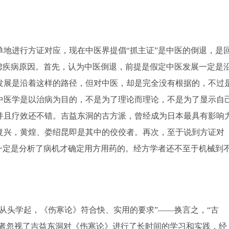
地进行方证对应，现在中医界提倡“抓主证”是中医的倒退，是
虑疾病原因。首先，认为中医倒退，前提是假定中医发展一定是
发展是沿着这样的路径，但对中医，却是完全没有根据的，不过
中医学是以治病为目的，不是为了理论而理论，不是为了显示自
并且疗效还不错。吉益东洞的古方派，曾经成为日本最具有影响
复兴，黄煌、娄绍昆即是其中的佼佼者。再次，至于说到方证对
一定是分析了病机才确定用方用药的。经方学者还不至于机械到
从头学起，《伤寒论》符合快、实用的要求”——换言之，“古
作者忽视了吉益东洞对《伤寒论》进行了长时间的学习和实践，经