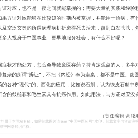
方证对应，也不是一夜之间就能掌握的；需要大量的实践和经验
如果方证对应能够在比较短的时期内被掌握，并能用于治病，有
以及空泛玄奥的所谓病理病机折磨得死去活来，熬到白发苍苍，
更多人投身于中医事业，更早地服务社会，有什么不好呢？
症状才能处方，怎么会导致废医存药？持肯定观点的人，多半
复杂的所谓“辨证”，不把《内经》奉为圭臬，都不是中医。废
的各种“现代”的、西化的应用，比如说石斛，认为铁皮石斛中
所含的鼓槌菲和毛兰素具有抗癌作用。如此用法，与方证对应没
(责任编辑:高继
容均属于本网站专稿，如需转载图片请保留 “中国中医药网” 水印，转载文字内容请注
维护网络知识产权。