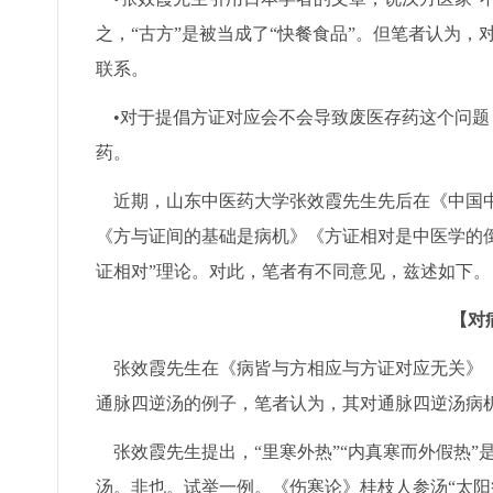
之，“古方”是被当成了“快餐食品”。但笔者认为
联系。
•对于提倡方证对应会不会导致废医存药这个问题
药。
近期，山东中医药大学张效霞先生先后在《中国中
《方与证间的基础是病机》《方证相对是中医学的
证相对”理论。对此，笔者有不同意见，兹述如下。
【对
张效霞先生在《病皆与方相应与方证对应无关》（20
通脉四逆汤的例子，笔者认为，其对通脉四逆汤病
张效霞先生提出，“里寒外热”“内真寒而外假热”
汤。非也。试举一例。《伤寒论》桂枝人参汤“太