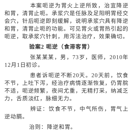
本案呃逆为胃火上逆所致，治宜降逆
和胃，清胃止呃。承浆穴是任脉及足阳明胃经交
会穴，针后呃逆即刻缓解，说明承浆穴具有降逆
和胃，清胃止呃的功能。可见胃火或胃热引起的
呃逆，取承浆穴针刺，用泻法治疗，效果确切。
验案2 呃逆（食滞客胃）
张某某某，男，73岁，医师，2010年
12月1日初诊。
患者诉呃逆不断20天。20天前，饮食
不节，上吐下泻，经治疗病情逐渐恢复，仍胃脘
不适，呃逆频繁，夜间尤重，无精打采，纳减乏
力，舌质淡红，脉细无力。
辨证：饮食不节，中气所伤，胃气上
逆动膈。
治则：降逆和胃。