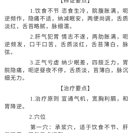
【辨证要点】
1.饮食不节 恣食生冷，脘腹胀满，呃
逆频作，隐痛不适，纳减眠安，两便尚调，舌质
淡红，舌苔略腻，脉细濡。
2.肝气犯胃 情志不遂，两肋胀满，呃
逆频发，口干口苦，舌质淡红，舌苔薄白，脉
弦。
3.正气亏虚 纳少眠差，四肢乏力，胃
脘隐痛，呃逆昼夜不停，舌质淡，苔薄白，脉沉
细无力。
【治疗要点】
1.治疗原则 宣通气机，宽胸利膈，和
胃降逆。
2.穴位
第一穴：承浆穴，适于饮食不节、肝