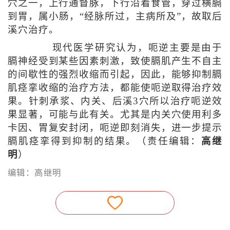
穴之一，上行通督脉，下行沿着食管，穿过横膈
到胃，属小肠，“经脉所过，主病所及”，故取后
溪穴治疗。
现代医学研究认为，呃逆主要是由于
膈神经受到某些因素刺激，致使膈肌产生不自主
的间歇性的强烈收缩而引起，因此，能够抑制膈
肌痉挛收缩的治疗方法，都能使呃逆取得治疗效
果。针刺承浆、内关、后溪3穴所以治疗呃逆效
果显著，可能与此有关。尤其是内关穴使用利多
卡因、胃复安封闭，呃逆即刻消失，进一步提示
膈肌痉挛得到抑制的结果。（责任编辑：
高继
明
）
编辑：高继明