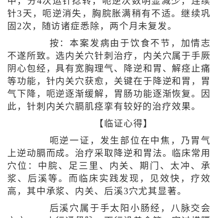
中，分4次运针捻转，呃逆次数明显减少，连续
针3天，呃逆消失，胸脘胀满稍有不适。继续巩
固2次，随访诸症悉除，两个月未复发。
按：本案发病由于饮食不节，加情志
不遂所致。选内关穴针刺治疗，内关穴属于手厥
阴心包经，具有宽胸理气、降逆和胃、解痉止痛
等功能，针内关穴获愈，关键在于降逆和胃，胃
气下降，呃逆逐渐缓解，胃肠功能逐渐恢复。因
此，针刺内关穴膈肌痉挛有较好的治疗效果。
【临证心得】
呃逆一证，发生部位在中焦，乃胃气
上逆动膈而成。治疗采取降逆和胃法。临床常用
穴位：中脘、足三里、内关、期门、太冲、承
浆、后溪等。而临床实践发现，见效快，疗效
高，其中承浆、内关、后溪3穴尤其显著。
后溪穴属于手太阳小肠经，八脉交会