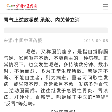
胃气上逆致呃逆 承浆、内关苦立消
来源:中国中医药报
2015-09-08
呃逆，又称膈肌痉挛，是指自觉胸膈
气逆、喉间呃声不断、不能自主的一种病症。正
常情况下，也会发生呃逆，多持续数分钟、数小
时，不治而愈，多为正常生理所致。若呃声不
断、不能自主者，则为病态。重者可间歇性发
病，或昼夜不停，迁延数月不愈。发病多为胃气
上逆动膈而成。往往继发于急慢性胃炎、胃溃
疡、肝硬化、胃癌等。呃逆属于中医的“噎嗝”
“反胃”等范畴。