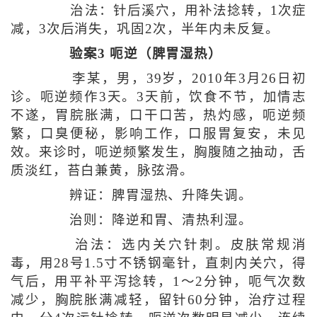
治法：针后溪穴，用补法捻转，1次症
减，3次后消失，巩固2次，半年内未反复。
验案3 呃逆（脾胃湿热）
李某，男，39岁，2010年3月26日初
诊。呃逆频作3天。3天前，饮食不节，加情志
不遂，胃脘胀满，口干口苦，热灼感，呃逆频
繁，口臭便秘，影响工作，口服胃复安，未见
效。来诊时，呃逆频繁发生，胸腹随之抽动，舌
质淡红，苔白兼黄，脉弦滑。
辨证：脾胃湿热、升降失调。
治则：降逆和胃、清热利湿。
治法：选内关穴针刺。皮肤常规消
毒，用28号1.5寸不锈钢毫针，直刺内关穴，得
气后，用平补平泻捻转，1～2分钟，呃气次数
减少，胸脘胀满减轻，留针60分钟，治疗过程