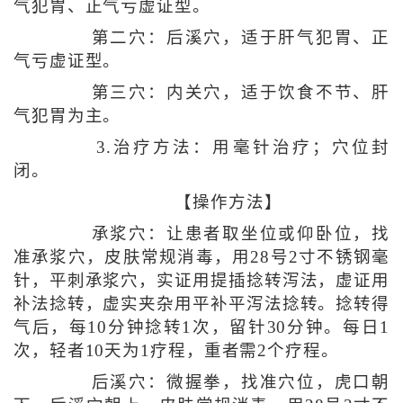
气犯胃、正气亏虚证型。
第二穴：后溪穴，适于肝气犯胃、正
气亏虚证型。
第三穴：内关穴，适于饮食不节、肝
气犯胃为主。
3.治疗方法：用毫针治疗；穴位封
闭。
【操作方法】
承浆穴：让患者取坐位或仰卧位，找
准承浆穴，皮肤常规消毒，用28号2寸不锈钢毫
针，平刺承浆穴，实证用提插捻转泻法，虚证用
补法捻转，虚实夹杂用平补平泻法捻转。捻转得
气后，每10分钟捻转1次，留针30分钟。每日1
次，轻者10天为1疗程，重者需2个疗程。
后溪穴：微握拳，找准穴位，虎口朝