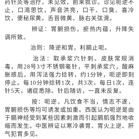
药针灸等治疗，未见效，前来就诊。诊见呃逆不
止，口渴思饮，声音洪亮，口干、口臭、喜冷
饮，便秘尿黄。舌苔微黄、脉右关弦滑。
辨证：胃腑损伤，瘀热内蕴，升降失
调所致。
治则：降逆和胃，利膈止呃。
治法：取承浆穴针刺。皮肤常规消
毒，用28号3寸不锈钢毫针，平刺承浆穴，酸麻
胀感后，用泻法强力捻转，约1分钟，呃逆即刻
停止。每10分钟捻转1次，共3次，每日1次，连
针5天，诸症悉除。针后随访，一直未反复。
按：呃逆，凡饮食不当，情志不遂，
胃腑损伤等均可诱发或加重。西医认为呃逆是由
于膈神经受到某些因素刺激而引起膈肌强烈地收
缩而发生。中医辨证以寒冷袭胃、胃火上逆、肝
气犯胃多见。