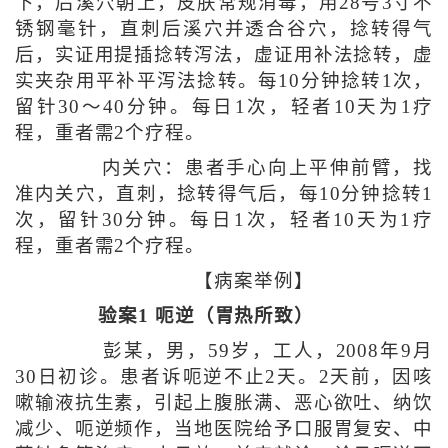
下，后溪穴朝上，皮肤常规消毒，用28号3寸不
锈钢毫针，直刺后溪穴并透合谷穴，捻转得气
后，实证用提插捻转泻法，虚证用补法捻转，虚
实夹杂用平补平泻法捻转。每10分钟捻转1次，
留针30～40分钟。每日1次，轻者10天为1疗
程，重者需2个疗程。
内关穴：患者手心向上平伸前臂，找
准内关穴，直刺，捻转得气后，每10分钟捻转1
次，留针30分钟。每日1次，轻者10天为1疗
程，重者需2个疗程。
【病案举例】
验案1 呃逆（胃热所致）
彭某，男，59岁，工人，2008年9月
30日初诊。患者诉呃逆不止2天。2天前，因咳
嗽输液抗生素，引起上腹胀满、恶心欲吐、纳饮
减少、呃逆频作，当地医院给予口服胃复安、中