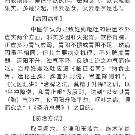
四肢烦疼，懈惰不欲执作，恶闻食气，欲啖咸酸
果实，多睡少起，世云恶食，又云恶字是也”。
【病因病机】
中医学认为导致妊娠呕吐的原因不外
虚实两个方面，邪实多因肝火犯胃，饮停胃脘；
正虚多为胃气虚弱，胃阳不振或胃阴不足。然病
因虽不相同，但其主要病变机理，不外脾虚胃
弱，清阳不升，浊气不降，反随上逆之冲气而作
呕。治疗妊娠呕吐应遵《临证指南》“纳食主
胃，运化主脾；脾宜升则健，胃宜降则和”。
《吴医汇讲》“治脾之法，莫精于升降”之训，以
“平冲降逆，和胃止呕”为原则，达到“以安其胃
（胎）气为本，使阴阳升降平匀，呕吐之病，顺
而愈之”（《圣济总录》）之目的。
【防治方法】
取巨阙穴、金津和玉液穴。施术前给