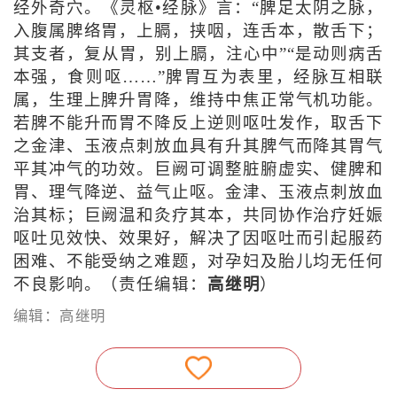
经外奇穴。《灵枢•经脉》言：“脾足太阴之脉，
入腹属脾络胃，上膈，挟咽，连舌本，散舌下；
其支者，复从胃，别上膈，注心中”“是动则病舌
本强，食则呕……”脾胃互为表里，经脉互相联
属，生理上脾升胃降，维持中焦正常气机功能。
若脾不能升而胃不降反上逆则呕吐发作，取舌下
之金津、玉液点刺放血具有升其脾气而降其胃气
平其冲气的功效。巨阙可调整脏腑虚实、健脾和
胃、理气降逆、益气止呕。金津、玉液点刺放血
治其标；巨阙温和灸疗其本，共同协作治疗妊娠
呕吐见效快、效果好，解决了因呕吐而引起服药
困难、不能受纳之难题，对孕妇及胎儿均无任何
不良影响。（责任编辑：
高继明
）
编辑：高继明