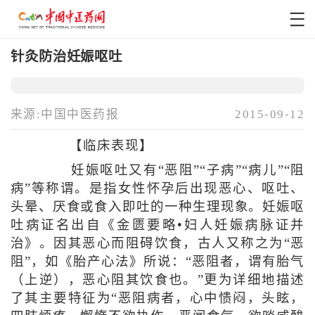
针灸防治妊娠呕吐
来源:中国中医药报
2015-09-12
【临床表现】
妊娠呕吐又有“恶阻”“子病”“病儿”“阻
病”等称谓。是指女性怀孕后出现恶心、呕吐、
头晕、厌食或食入即吐的一种生理现象。妊娠呕
吐病证名出自《金匮要略•妇人妊娠病脉证并
治》。因其恶心而阻碍饮食，古人又称之为“恶
阻”，如《胎产心法》所说：“恶阻者，谓有胎气
（上逆），恶心阻其饮食也。”更为详细地描述
了其主要特征为“恶阻病者，心中愦闷，头眩，