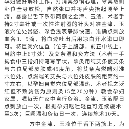
孕妇做好解释工作，打消其恐惧心理，令其取侧
卧位全身放松，自然张口并将舌尖抬起顶至上
腭，暴露出舌下系带两侧之金津、玉液，术者手
持2寸毫针或一次性注射器的针头对准金津、玉
液穴位处暴怒、深色浅表静脉快速、准确点刺放
血各3、5滴，将血迹吐出后用凉白开水漱口即
可。将巨阙穴位置（位于上腹部，前正中线上，
当脐中上6寸处）及艾条温和灸方法（术者一手
拇食中三指如持笔写字状，拿灸用纯艾条使艾条
与穴位局部皮肤成45度角，将艾条点燃端对准
穴位处，点燃端的艾头与穴位处皮肤的距离约一
寸左右，以孕妇自觉穴位局部温热、术者视之泛
红但不致烫伤为原则灸15至20分钟）教会孕妇
家属，嘱每天在家中自行灸治。金津、玉液隔日
点刺放血一次，根据孕妇呕吐轻重可连续施术1
至3次；巨阙温和灸每日一次，连续施术10天。
方中金津、玉液位于舌下两筋上，为