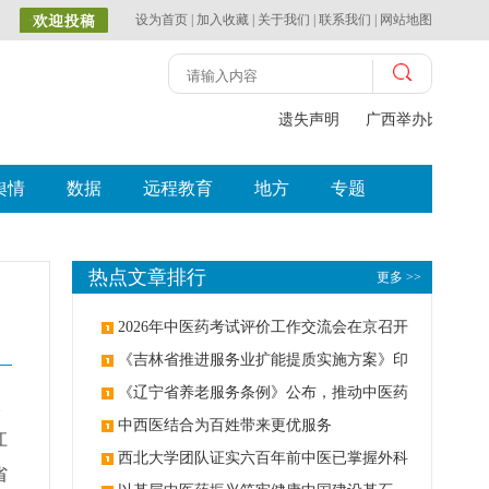
设为首页
|
加入收藏
|
关于我们
|
联系我们
|
网站地图
遗失声明
广西举办比赛探索
舆情
数据
远程教育
地方
专题
热点文章排行
更多 >>
2026年中医药考试评价工作交流会在京召开
《吉林省推进服务业扩能提质实施方案》印
发：创建中医类国家医学中心
《辽宁省养老服务条例》公布，推动中医药
。
与养老融合发展
中西医结合为百姓带来更优服务
江
西北大学团队证实六百年前中医已掌握外科
省