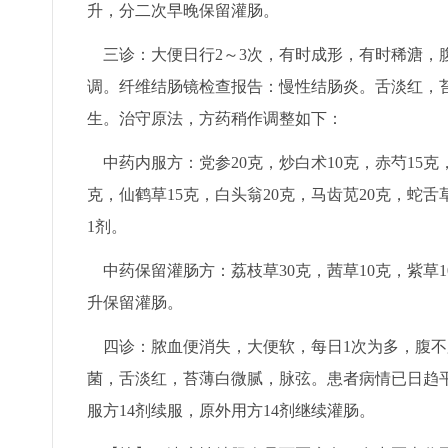
升，分二次早晚保留灌肠。
三诊：大便日行2～3次，有时成形，有时稀溏，
调。纤维结肠镜检查报告：慢性结肠炎。舌淡红，
生。治守原法，方药稍作调整如下：
中药内服方：党参20克，炒白术10克，赤芍15克，
克，仙鹤草15克，白头翁20克，马齿苋20克，蛇舌
1剂。
中药保留灌肠方：荔枝草30克，茜草10克，紫草10
升保留灌肠。
四诊：脓血便消失，大便软，每日1次为多，腹不
菌，舌淡红，苔薄白微腻，脉弦。患者病情已日趋
服方14剂续服，原外用方14剂继续灌肠。