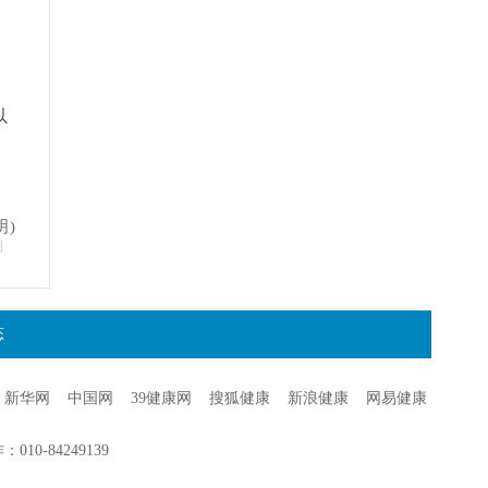
以
明)
明
态
新华网
中国网
39健康网
搜狐健康
新浪健康
网易健康
0-84249139