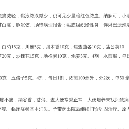
腹痛减轻，黏液脓液减少，仍可见少量暗红色脓血。纳寐可，小
苔白腻，脉沉弦。肠镜病理报告：黏膜组织慢性炎，伴淋巴滤泡
白芍15克，川连5克，煨木香10克，焦查曲各10克，蒲公英10
草20克，炒槐花15克，地榆炭10克，炮姜5克。4剂，水煎服，每
克，五倍子5克。4剂，每日1剂，浓煎100毫升，分2次，每50 
胀不痛，纳谷香，苔薄。查大便常规正常，大便培养未找到致病
平稳，临床症状基本消失。予带药出院后继续门诊巩固治疗。原