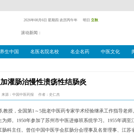
2026年08月6日 星期四
农历丙午年 明日
立秋
滚动新闻：
养生中国
名医名院名校
名企名药
中医文化
服加灌肠治慢性溃疡性结肠炎
来源：中国中医药报
作者：史仁杰
师,教授，全国第1～5批老中医药专家学术经验继承工作指导老师
为师。1950年参加了苏州市中医进修班系统学习。1955年调至
院肛肠科主任。曾任中国中医学会肛肠分会理事及名誉理事、江苏