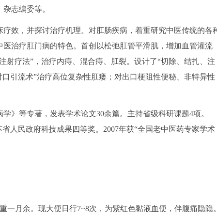
》杂志编委等。
床疗效，并探讨治疗机理。对肛肠疾病，着重研究中医传统的各
中医治疗肛门病的特色。首创以松弛肛管平滑肌，增加血管灌流
注射疗法”，治疗内痔、混合痔、肛裂。设计了“切除、结扎、注
对口引流术”治疗高位复杂性肛瘘；对出口梗阻性便秘、非特异性
学》等专著，发表学术论文30余篇。主持省级科研课题4项。
苏省人民政府科技成果四等奖。2007年获“全国老中医药专家学术
重一月余。现大便日行7~8次，为紫红色黏液血便，伴腹痛隐隐