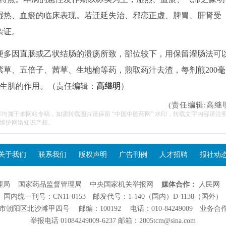
湿热、血瘀的临床表现。若迁延失治、邪恋正虚、脾胃、肝肾受
杂证。
多因直肠或乙状结肠的溃疡所致，部位较下，用保留灌肠法可
草、五倍子、茜草、生地榆等药，煎取药汁去渣，每剂煎200毫
血生肌的作用。（责任编辑：
高继明
）
(责任编辑:高继
容均属于本网站专稿，如需转载图片请保留 “中国中医药网” 水印，转载文字内容请注
维护网络知识产权。
关于我们
联系我们
版权声明
广告刊例
人才招聘
报社动
理局
国家药品监督管理局
中央国家机关举报网
媒体合作：
人民网
国内统一刊号：CN11-0153 邮发代号：1-140（国内）D-1138（国外）
阳区北沙滩甲四号 邮编：100192 电话：010-84249009 业务合作：01
举报电话 01084249009-6237 邮箱：2005tcm@sina.com