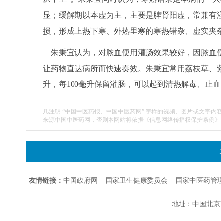
显；缓解期以本虚为主，主要是脾肾阳虚，常兼有
损，形成上热下寒、外热里寒的寒热错杂、虚实夹
朱秉宜认为，对脓血便用灌肠效果较好，因脓血便
让药物直达病所而快速奏效。朱秉宜常用荔枝草、紫
升，每100毫升保留灌肠，可以起到清热解毒、止
凡注明 “中国中医药报、中国中医药网” 字样的视频、图片或文字内
来源中国中医药网，否则本网站将依据《信息网络传播权保护条例》
友情链接：
中国政府网
国家卫生健康委员会
国家中医药管
地址：中国北京市朝