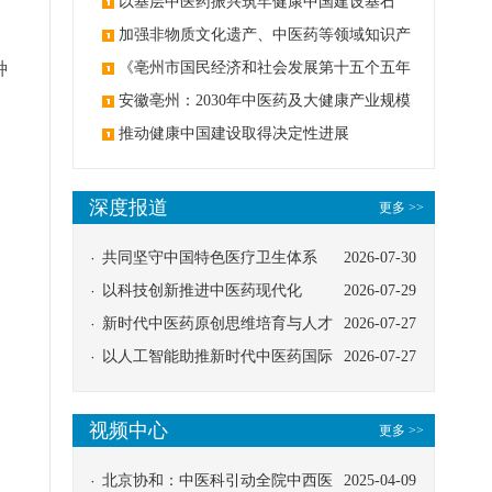
麻醉技术
以基层中医药振兴筑牢健康中国建设基石
加强非物质文化遗产、中医药等领域知识产
种
权保护
《亳州市国民经济和社会发展第十五个五年
规划纲要》印发
安徽亳州：2030年中医药及大健康产业规模
3000亿元
推动健康中国建设取得决定性进展
深度报道
更多 >>
共同坚守中国特色医疗卫生体系
2026-07-30
以科技创新推进中医药现代化
2026-07-29
新时代中医药原创思维培育与人才
2026-07-27
发展路径探索
以人工智能助推新时代中医药国际
2026-07-27
传播
视频中心
更多 >>
。
北京协和：中医科引动全院中西医
2025-04-09