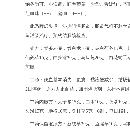
纳谷尚可。小溲调。面色萎黄，少华。舌淡红，苔薄
红血球（++），隐血（+++）。
此乃脾虚失运，湿热阻滞肠道，肠道气机不利之证
留灌肠治疗。预约结肠镜检查。
处方：党参20克，炒白术10克，赤白芍各15克，川
仙鹤草15克，白头翁20克，马齿苋20克，白花蛇舌
煎服。
二诊：便血基本消失，腹痛，黏液便减少，结肠镜
2日停药。原方去止血药，加用灌肠剂，以标本兼
中药内服方：太子参15克，白术10克，茯苓10克，
头翁15克，地榆10克，炙甘草5克。6剂，每日1剂
中药保留灌肠方：荔枝草20克，鱼腥草10克，乌梅1