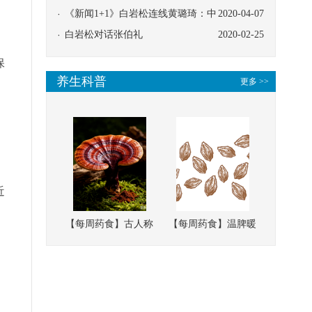
，
协同
《新闻1+1》白岩松连线黄璐琦：中
2020-04-07
医救治的临床效果
白岩松对话张伯礼
2020-02-25
保
养生科普
更多 >>
近
【每周药食】古人称
【每周药食】温脾暖
它为“仙草”，滋补强
肾、固精缩尿，这味
壮、培本固元
南方本草的种子，药
食同源有讲究