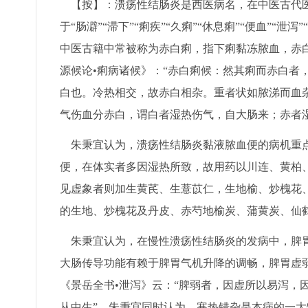
【按】：溃疡性结肠炎是西医病名，在中医古代医
于“肠澼”“滞下”“痢疾”“久痢”“休息痢”“便血”“
中医古籍中常被称为赤白痢，指下痢黏冻脓血，赤
源候论•痢病诸候》：“赤白痢候：然其痢而赤白者
白也。冷热相交，故赤白相杂。重者状如脓涕而血杂
气伤血分赤白，谓白者湿热伤气，自大肠来；赤者
朱秉宜认为，溃疡性结肠炎黏液脓血便的病机重点
便，在体实者多因湿热所致，故用药以川连、黄柏
见虚象者则加生黄芪、生薏苡仁，生地榆、炒槐花
的生地、炒槐花及丹皮、赤芍地榆炭、蒲黄炭、仙
朱秉宜认为，在慢性溃疡性结肠炎的发病中，脾胃
大肠传导功能有赖于脾胃气机升降的调畅，脾胃虚
《景岳全书•泄泻》云：“脾弱者，因虚所以易泻，
从中生”。朱秉宜同时认为，寒热错杂是本病的一