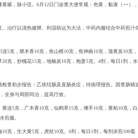
黄腻，脉小弦。6月12日门诊查大便常规：色黄，黏液（++）
。治疗以清热健脾、利湿助运为大法，中药内服结合中药煎汁
连5克，煨木香10克，焦山楂10克，焦神曲10克，蒲黄炭10克，
草20克，炒槐花15克，地榆炭10克，炮姜5克。4剂，每日1剂，水
检查初步报告：乙状结肠及直肠炎症，待病理报告。因查肠镜
顾，全身与局部同治，提高疗效。
黄连5克，广木香10克，仙鹤草15克，佛手10克，黄柏10克，白
，水煎服。
0克，生大黄5克，虎杖10克。6剂，每日1剂，每剂浓煎100毫