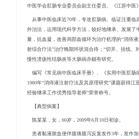
中医学会肛肠专业委员会副主任委员、《江苏中医
从事中医临床近70年，专攻肛肠病。临证注重临
外治法，运用现代科学方法，较好地继承、发展了
量，抗血凝，改善局部血循环为治疗机理的“消痔液
射综合疗法”治疗晚期环状混合痔；“切开、挂线、
慢性溃疡性结肠炎等大肠病亦颇有研究。
编写《常见病中医临床手册》、《实用中医肛肠病
1980年“消痔液注射疗法及其原理研究”课题获得江
经验继承工作优秀指导老师”荣誉称号。
【典型病案】
陈某某，女，60岁，2009年6月10日初诊。
患者黏液脓血便伴腹痛腹泻反复发作3年，发作加