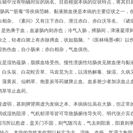
籍中没有明确对应的病名。目前根据本病的症状特点，将其归
泄泻”“肠风”“脏毒”等疾病范畴。黏液脓血便是本病的主要症状之一，
白相杂。《素问》又有注下赤白、泄注赤白、赤白沃等名。《诸
，是热乘于血，血渗肠内则赤也；冷气入肠，搏肠间，津液凝滞
之，轻者白脓上有赤脉搏血，状如脂脑。”《医林绳墨•痢》以
湿热伤血，自小肠来；赤白相杂，气血俱伤。
是湿热蕴肠，脂膜血络受伤。慢性溃疡性结肠炎见脓血便与黏
、白头翁、白花蛇舌草、马齿苋为主，以清热解毒、燥湿。久病
、蒲黄炭、仙鹤草、炮姜炭等药健脾止血。血多脓少者加凉血止
鹤草等止血药。
虚弱，甚则脾肾两虚为发病之本。本病病位虽在大肠，但正常
弱或湿热阻滞，气机郁滞等皆可导致肠腑传导失司。明代张介宾
因泻所以愈虚，盖关门不固，则气随泻去，气去则阳衰，阳衰则
大特点。本病的急性发作期以标实为主，湿热、血瘀、气滞之象明