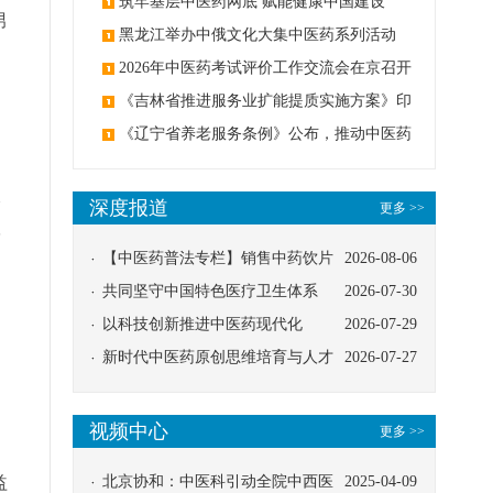
筑牢基层中医药网底 赋能健康中国建设
男
黑龙江举办中俄文化大集中医药系列活动
2026年中医药考试评价工作交流会在京召开
《吉林省推进服务业扩能提质实施方案》印
发：创建中医类国家医学中心
《辽宁省养老服务条例》公布，推动中医药
；
与养老融合发展
尿
深度报道
更多 >>
学
【中医药普法专栏】销售中药饮片
2026-08-06
应告知煎服方法及注意事项
共同坚守中国特色医疗卫生体系
2026-07-30
以科技创新推进中医药现代化
2026-07-29
新时代中医药原创思维培育与人才
2026-07-27
发展路径探索
视频中心
更多 >>
益
北京协和：中医科引动全院中西医
2025-04-09