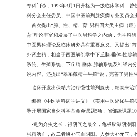
专科门诊，1993年3月1日升格为一级临床学科
科分会主任委员、中国中医前列腺疾病专业委员会
首次提出“腺、性、精、育”男科四大类主病（症
育”理论丰富和发展了中医男科学之内涵，为学科
中医男科理论及临床研究具有重要意义。又提出“内
外肾主精，相当于西医解剖学中下丘脑-垂体-性腺
系统、生殖系统、下丘脑-垂体-腺轴系统及神经内
说内容。还提出“睾系藏精主生殖”说，完善了男性
临床开发出保精片治疗慢性前列腺炎，精泰来治疗
编撰《中医男科病学讲义》《实用中医泌尿生殖病
导开展国家自然科学基金会课题5项，省部级课题1
•龟为介虫之长，得阴气之最全，龟板胶滋阴潜阳
强精活血，故二者峻补气血阴阳。人参大补元气，