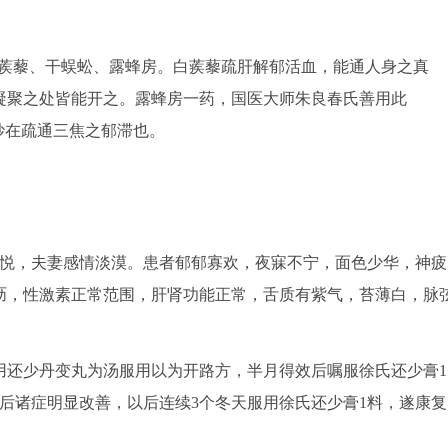
蒺藜、干蜈蚣、露蜂房。白蒺藜疏肝解郁活血，能通人身之真
凝聚之处皆能开之。露蜂房一药，国医大师朱良春氏善用此
妙在疏通三焦之郁滞也。
悦，夫妻感情淡漠。患者郁郁寡欢，夜寐不宁，面色少华，神疲
沥，性激素正常范围，肝肾功能正常，舌质有紫气，苔薄白，脉
还少丹变丸为汤服用以为开路方，半月得效后嘱服徐氏还少膏1
药后诸症明显改善，以后连续3个冬天服用徐氏还少膏1料，遂康复