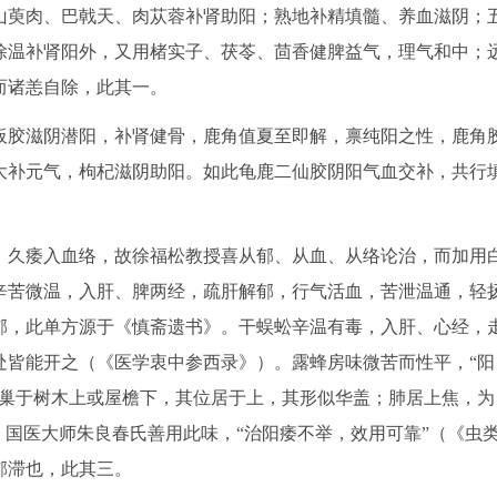
萸肉、巴戟天、肉苁蓉补肾助阳；熟地补精填髓、养血滋阴；
除温补肾阳外，又用楮实子、茯苓、茴香健脾益气，理气和中；
而诸恙自除，此其一。
胶滋阴潜阳，补肾健骨，鹿角值夏至即解，禀纯阳之性，鹿角
大补元气，枸杞滋阴助阳。如此龟鹿二仙胶阴阳气血交补，共行
久痿入血络，故徐福松教授喜从郁、从血、从络论治，而加用
辛苦微温，入肝、脾两经，疏肝解郁，行气活血，苦泄温通，轻
郁，此单方源于《慎斋遗书》。干蜈蚣辛温有毒，入肝、心经，
处皆能开之（《医学衷中参西录》）。露蜂房味微苦而性平，“阳
营巢于树木上或屋檐下，其位居于上，其形似华盖；肺居上焦，为
。国医大师朱良春氏善用此味，“治阳痿不举，效用可靠”（《虫
郁滞也，此其三。