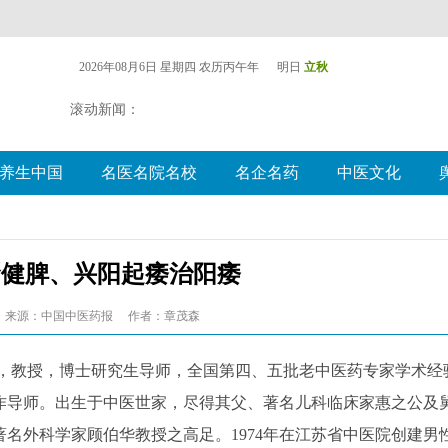
2026年08月6日 星期四
农历丙午年 明日
立秋
滚动新闻：
养生中国
名医名院名校
名企名药
中医文化
肾健脾、兴阳起痿治阳痿
来源：中国中医药报
作者：章茂森
师，教授，博士研究生导师，全国第四、五批老中医药专家学术经
作导师。出生于中医世家，尽得其父、著名儿科临床家惠之公及
名外科学家顾伯华教授之高足。1974年在江苏省中医院创建男