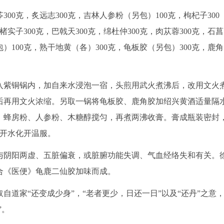
00克，炙远志300克，吉林人参粉（另包）100克，枸杞子300
楮实子300克，巴戟天300克，绵杜仲300克，肉苁蓉300克，石菖
包）100克，熟干地黄（各）300克，龟板胶（另包）300克，鹿角
紫铜锅内，加自来水浸泡一宿，头煎用武火煮沸后，改用文火
后再用文火浓缩。另取一锅将龟板胶、鹿角胶加绍兴黄酒适量隔
、蜂房粉、人参粉、木糖醇搅匀，再煮两沸收膏。膏成瓶装密封
，开水化开温服。
阴阳两虚、五脏偏衰，或脏腑功能失调、气血经络失和有关。
合《医便》龟鹿二仙胶加味而成。
道家“还变成少身”，“老者更少，日还一日”以及“还丹”之意
”。