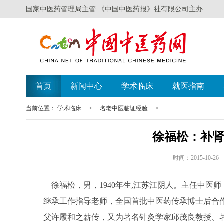
国家中医药管理局主管 《中国中医药报》社有限公司主办
首页
新闻中心
学术临床
就医指南
当前位置：
学术临床
>
名老中医临证经验
>
徐福松：补
时间：2015-10-26
徐福松，男，1940年生,江苏江阴人。主任中医
继承工作指导老师，全国首批中医药传承博士后合
父许履和之薪传，又为著名针灸学家邱茂良教授、著