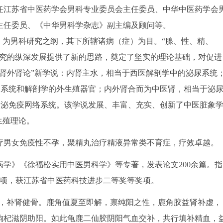
。曾任江苏省中医药学会男科专业委员会主任委员、中华中医药学会
主任委员、《中华男科学杂志》副主编及顾问等。
）为男科研究之纲，其下所辖诸病（症）为目。“腺、性、精、
研究的纵深发展提供了新的思路，奠定了坚实的理论基础，对促进
肾外肾论”新学说：内肾主水，相当于西医解剖学中的泌尿系统
轴系统和解剖学的外生殖器官；内外肾合而为中医肾，相当于泌
分泌免疫网络系统。该学说发展、丰富、充实、创新了中医脏象
生殖理论。
男女免疫性不孕，聚精丸治疗精液异常类不育症，疗效卓越。
学》《徐福松实用中医男科学》等专著，发表论文200余篇。指
0项，获江苏省中医药科技进步二等奖等奖项。
，补肾健骨。鹿角值夏至即解，禀纯阳之性，鹿角胶益肾补虚，
枸杞滋阴助阳。如此龟鹿二仙胶阴阳气血交补，共行填补精血，