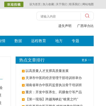
设为首页
|
加入收藏
|
关于我们
|
联系我们
|
网站地图
遗失声明
广西举办比赛探索中
舆情
数据
远程教育
地方
专题
热点文章排行
更多 >>
以高质量人才支撑高质量发展
天津市中医药经济管理干部培训班举办
湖南省举办中医药监督执法骨干培训班
验
重庆：开发中医养生、药膳食疗等产品
舅
【第一现场】跨越海峡赴“岐黄之约”
性