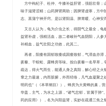
方中枸杞子、杜仲、牛膝补益肝肾，强筋壮骨；山
味子滋肾涩精；山药脾肾两助；因脾肾虚寒，方中
志、菖蒲宁神开窍。是以肾阳温、脾胃暖、心神安
又古人认为，龟为介虫之长，得阴气之最全，龟板
益肾补虚，强精活血，故二者峻补气血阴阳，人参
补精血，益气壮阳之功效，此其二。
再者，阳痿有因郁致痿或因痿致郁，气滞血亦滞，
蒺藜、干蜈蚣、露蜂房等味。按白蒺藜一名旱草，
疏达，得火气而生，能通人身之真阳，解心经之火
窜之力最速，内而脏腑，外而经络，凡气血凝聚之
明药也”（《本草纲目》）。蜂房为大黄蜂的巢，
华盖，主气，为水之上源，“诸气忿郁，皆属于肺”
药的应用》），名为兴阳益肾，实妙在疏通三焦之