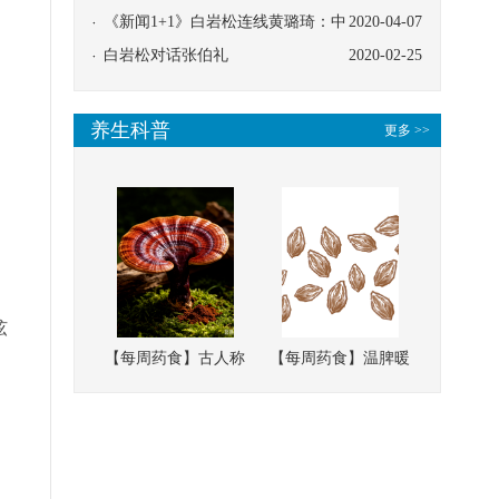
协同
《新闻1+1》白岩松连线黄璐琦：中
2020-04-07
医救治的临床效果
白岩松对话张伯礼
2020-02-25
养生科普
更多 >>
弦
【每周药食】古人称
【每周药食】温脾暖
它为“仙草”，滋补强
肾、固精缩尿，这味
壮、培本固元
南方本草的种子，药
食同源有讲究