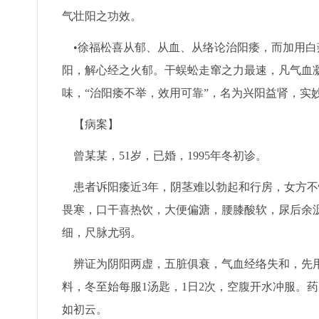
气壮阳之功效。
•徐福松喜从郁、从血、从络论治阳痿，而加用白
阳，解心经之火郁。干蜈蚣走窜之力最速，凡气血
味，“治阳痿不举，效用可靠”，名为兴阳益肾，实
【病案】
曾某某，51岁，已婚，1995年冬初诊。
患者诉阳痿近3年，阴茎难以勃起和行房，女方不
畏寒，口干喜热饮，大便偏溏，腰膝酸软，尿后余
细，尺脉尤弱。
辨证为阴阳两虚，五脏俱衰，气血经络失和，先用
料，冬至始每服1汤匙，1日2次，空腹开水冲服。
如初云。