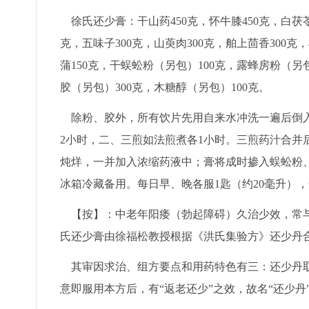
徐氏还少膏：干山药450克，怀牛膝450克，白茯苓3
克，五味子300克，山萸肉300克，舶上茴香300克，
蒲150克，干蜈蚣粉（另包）100克，露蜂房粉（另
胶（另包）300克，木糖醇（另包）100克。
除粉、胶外，所有饮片先用自来水冲洗一遍后倒入
2小时，二、三煎如法煎煮各1小时。三煎药汁合并
炖烊，一并加入浓缩药液中；膏将成时掺入蜈蚣粉
冰箱冷藏备用。每日早、晚各服1匙（约20毫升）
【按】：中老年阳痿（勃起障碍）久治少效，常与
氏还少膏由徐福松教授根据《洪氏集验方》还少丹
其审因求治、组方要点和用药特色有三：还少丹取自
意即服用本方后，有“返老还少”之效，故名“还少丹