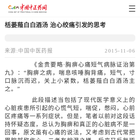
栝蒌薤白白酒汤 治心绞痛引发的思考
来源:中国中医药报
2015-11-06
《金贵要略·胸痹心痛短气病脉证治第
九》：“胸痹之病，喘息咳唾胸背痛，短气，寸
口脉沉而迟，关上小紧数，栝蒌薤白白酒汤主
之。”
此段描述当包括了现代医学意义上的
心脏疾患所引起的心慌气短，喘促，憋闷，心前
区疼痛等一系列症状。但是，笔者以前对这段话
持怀疑态度，总认为胸痹和真正的心脏病不是一
回事，原文虽有心痛的说法，又考虑到古代常把