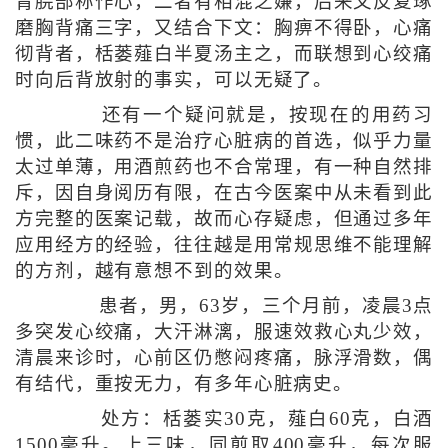
胃脘部称作心，二者有相混之嫌，后来又反复琢
磨胸背痛三字，又结合下文：胸痹不得卧，心痛
彻背者，栝蒌薤白半夏汤主之，而联想到心绞痛
时向后背放射的事实，可以无疑了。
还有一个疑问就是，按现在的用药习
惯，此二味药不是治疗心脏病的首选，似乎力量
太过单薄，用酒煎药也不合常理，有一种自然排
斥，因自身阅历有限，在古今医案中从未看到此
方完整的医案记载，故而心存疑虑，但通过多年
应用经方的经验，往往越是用常规思维不能理解
的方剂，越有意想不到的效果。
患者，男，63岁，三个月前，凌晨3点
多突发心绞痛，大汗淋漓，服速效救心丸少效，
清晨来诊时，心前区仍憋闷疼痛，脉浮滑数，偶
有结代，重按无力，有多年心脏病史。
处方：栝蒌实30克，薤白60克，白酒
1500毫升。上三味，同煎取400毫升，每次服