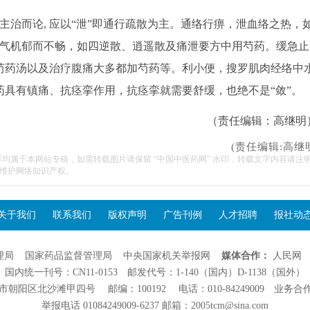
治而论, 应以“泄”即通行疏散为主。通络行痹，泄血络之热，
治气机郁而不畅，如四逆散、逍遥散及痛泄要方中用芍药。缓急止
芍药汤以及治疗腹痛大多都加芍药等。利小便，搜罗肌肉经络中
具有镇痛、抗痉挛作用，抗痉挛就需要舒缓，也绝不是“敛”。
（责任编辑：高继明
(责任编辑:高继
容均属于本网站专稿，如需转载图片请保留 “中国中医药网” 水印，转载文字内容请注
维护网络知识产权。
关于我们
联系我们
版权声明
广告刊例
人才招聘
报社动
理局
国家药品监督管理局
中央国家机关举报网
媒体合作：
人民网
国内统一刊号：CN11-0153 邮发代号：1-140（国内）D-1138（国外）
阳区北沙滩甲四号 邮编：100192 电话：010-84249009 业务合作：01
举报电话 01084249009-6237 邮箱：2005tcm@sina.com