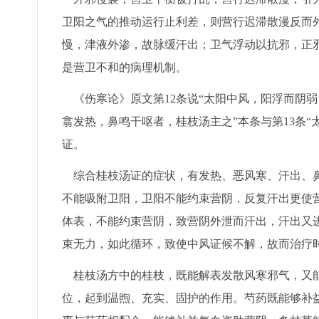
卫阳之气的推动运行止利差，则营行迟滞散漫反而
慢，津液外渗，故脉缓汗出；卫气浮动以抗邪，正
是营卫不和的病理机制。
《伤寒论》原文第12条说“太阳中风，阳浮而阴
翕发热，鼻鸣干呕者，桂枝汤主之”本条与第13条
证。
综合桂枝汤证的症状，有发热、恶风寒、汗出、鼻
不能吸附卫阳，卫阳不能约束营阴，反复汗出更使
体表，不能约束营阴，致营阴外泄而汗出，汗出又
束无力，如此循环，致使中风证候不解，故而治疗
桂枝汤方中的桂枝，既能解表发散风寒邪气，又能
位，起到温煦、充实、固护的作用。芍药既能够补