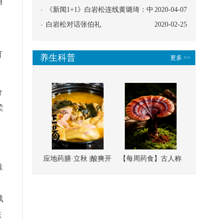
有
协同
《新闻1+1》白岩松连线黄璐琦：中
2020-04-07
医救治的临床效果
白岩松对话张伯礼
2020-02-25
可
养生科普
更多 >>
分
柔
应地药膳·立秋 |酸爽开
【每周药食】古人称
味
胃，一口入魂！喝下
它为“仙草”，滋补强
这碗汤，滋阴润燥、
壮、培本固元
载
清热降火
祛