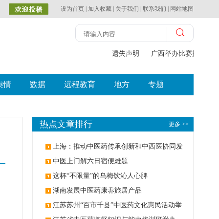
设为首页
|
加入收藏
|
关于我们
|
联系我们
|
网站地图
遗失声明
广西举办比赛探索中（
舆情
数据
远程教育
地方
专题
热点文章排行
更多 >>
上海：推动中医药传承创新和中西医协同发
展
中医上门解六日宿便难题
这杯“不限量”的乌梅饮沁人心脾
湖南发展中医药康养旅居产品
江苏苏州“百市千县”中医药文化惠民活动举
，