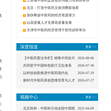
办
江苏省中医药监督知识与能力培训班举办
北京：打造中医药文旅消费新场景
就
加快释放中医药的经济资源潜力
以高质量人才支撑高质量发展
天津市中医药经济管理干部培训班举办
深度报道
更多 >>
【中医药普法专栏】销售中药饮片
2026-08-06
阴
应告知煎服方法及注意事项
共同坚守中国特色医疗卫生体系
2026-07-30
聚
以科技创新推进中医药现代化
2026-07-29
约
新时代中医药原创思维培育与人才
2026-07-27
发展路径探索
部
视频中心
更多 >>
大
北京协和：中医科引动全院中西医
2025-04-09