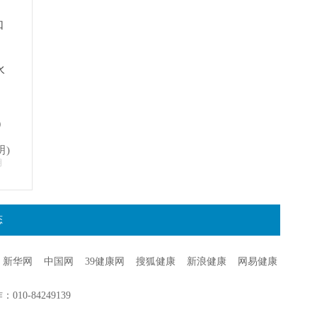
如
水
）
明)
明
态
新华网
中国网
39健康网
搜狐健康
新浪健康
网易健康
0-84249139