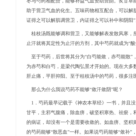
枣与芍药相配合，能够补益气血资助营阴。炙甘草
助于营卫气血的化生。五味药物相互配合，可以解
证得之可以解肌调营卫，内证得之可以补中和阴阳”
桂枝汤既能够调和营卫，又能够解表发散风寒，所
止汗就将其定性为止汗的方剂，其中芍药就成为“酸
至于芍药，后世将其分为“白芍能敛，赤芍能散”
为赤芍和白芍，是梁代陶弘景才开始的。现在大多
肝止痛，平肝抑阳。至于桂枝汤中的芍药，很多注医
那么为什么我说芍药不能够“敛汗敛阴”呢？
1．芍药最早记载于《神农本草经》一书，并且没
甘平，主邪气腹痛，除血痹，破坚积寒热、祛瘀，
的病证，却没有一个是需要收敛的。如血痹、坚积
的芍药能够“散恶血”一样。如果说芍药能够“敛补