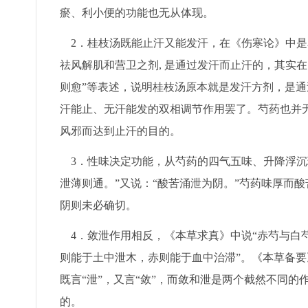
瘀、利小便的功能也无从体现。
2．桂枝汤既能止汗又能发汗，在《伤寒论》中是
祛风解肌和营卫之剂, 是通过发汗而止汗的，其实在
则愈”等表述，说明桂枝汤原本就是发汗方剂，是
汗能止、无汗能发的双相调节作用罢了。芍药也并无
风邪而达到止汗的目的。
3．性味决定功能，从芍药的四气五味、升降浮沉理论
泄薄则通。”又说：“酸苦涌泄为阴。”芍药味厚而
阴则未必确切。
4．敛泄作用相反，《本草求真》中说“赤芍与白芍
则能于土中泄木，赤则能于血中治滞”。《本草备要》
既言“泄”，又言“敛”，而敛和泄是两个截然不同
的。