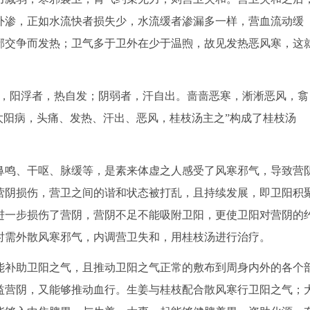
外渗，正如水流快者损失少，水流缓者渗漏多一样，营血流动缓
邪交争而发热；卫气多于卫外在少于温煦，故见发热恶风寒，这
弱，阳浮者，热自发；阴弱者，汗自出。啬啬恶寒，淅淅恶风，翕
“太阳病，头痛、发热、汗出、恶风，桂枝汤主之”构成了桂枝汤
鸣、干呕、脉缓等，是素来体虚之人感受了风寒邪气，导致营
营阴损伤，营卫之间的谐和状态被打乱，且持续发展，即卫阳积
进一步损伤了营阴，营阴不足不能吸附卫阳，更使卫阳对营阴的
时需外散风寒邪气，内调营卫失和，用桂枝汤进行治疗。
补助卫阳之气，且推动卫阳之气正常的敷布到周身内外的各个
益营阴，又能够推动血行。生姜与桂枝配合散风寒行卫阳之气；