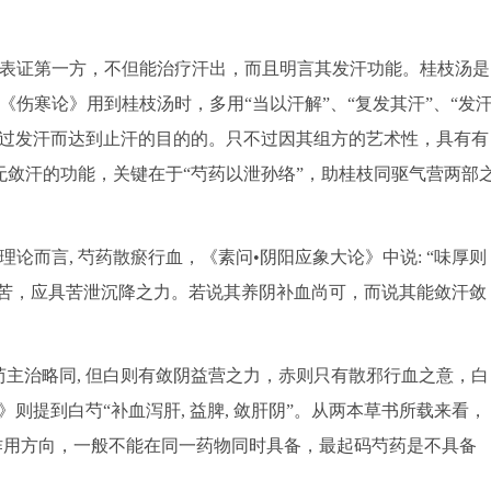
表证第一方，不但能治疗汗出，而且明言其发汗功能。桂枝汤是
《伤寒论》用到桂枝汤时，多用“当以汗解”、“复发其汗”、“发
通过发汗而达到止汗的目的的。只不过因其组方的艺术性，具有有
敛汗的功能，关键在于“芍药以泄孙络”，助桂枝同驱气营两部
而言, 芍药散瘀行血，《素问•阴阳应象大论》中说: “味厚则
酸苦，应具苦泄沉降之力。若说其养阴补血尚可，而说其能敛汗敛
主治略同, 但白则有敛阴益营之力，赤则只有散邪行血之意，白
则提到白芍“补血泻肝, 益脾, 敛肝阴”。从两本草书所载来看，
的作用方向，一般不能在同一药物同时具备，最起码芍药是不具备