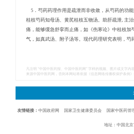
5．芍药药理作用是疏泄而非收敛，从芍药的功能主
桂枝芍药知母汤、黄芪桂枝五物汤。助肝疏泄, 主
痛，能够缓急舒挛而止痛，如《伤寒论》中桂枝加
气，如真武汤、附子汤等。现代药理研究表明，芍药
凡注明 “中国中医药报、中国中医药网” 字样的视频、图片或文字内
来源中国中医药网，否则本网站将依据《信息网络传播权保护条例》
友情链接：
中国政府网
国家卫生健康委员会
国家中医药管
地址：中国北京市朝