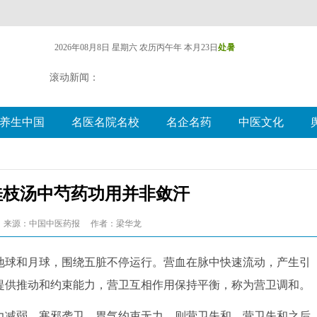
2026年08月8日 星期六
农历丙午年 本月23日
处暑
滚动新闻：
养生中国
名医名院名校
名企名药
中医文化
桂枝汤中芍药功用并非敛汗
来源：中国中医药报
作者：梁华龙
球和月球，围绕五脏不停运行。营血在脉中快速流动，产生引
提供推动和约束能力，营卫互相作用保持平衡，称为营卫调和。
减弱，寒邪袭卫，胃气约束无力，则营卫失和。营卫失和之后