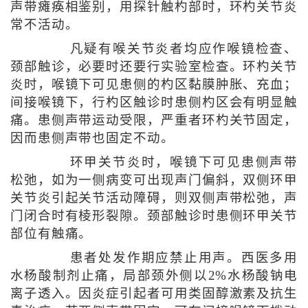
声带瘫痪相鉴别，用探针触杓部时，环杓关节炎
常不活动。
凡疑有喉关节炎者均应作喉镜检查、
颈部触诊，必要时还要行实验室检查。环杓关节
炎时，喉镜下可见患侧的杓区黏膜肿胀、充血；
间接喉镜下，行杓区触诊时患侧杓区会有明显触
痛。患侧声带运动受限，严重者环杓关节固定，
因而患侧声带也固定不动。
环甲关节炎时，喉镜下可见患侧声带
松弛，如为一侧病变可出现声门偏斜，双侧环甲
关节炎引起关节活动障碍，则双侧声带松弛，声
门闭合时有棱形裂隙。颈部触诊时患侧环甲关节
部位有触痛。
患者处发作期应禁止用声。西医多用
水杨酸制剂止痛，局部颈外侧以2%水杨酸钠电
离子透入。因炎症引起者可用类固醇激素及抗生