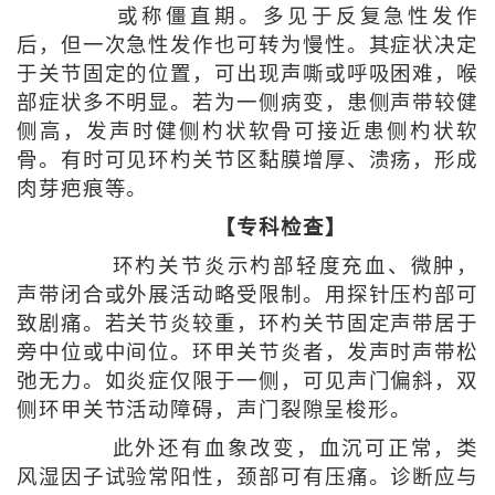
或称僵直期。多见于反复急性发作
后，但一次急性发作也可转为慢性。其症状决定
于关节固定的位置，可出现声嘶或呼吸困难，喉
部症状多不明显。若为一侧病变，患侧声带较健
侧高，发声时健侧杓状软骨可接近患侧杓状软
骨。有时可见环杓关节区黏膜增厚、溃疡，形成
肉芽疤痕等。
【专科检查】
环杓关节炎示杓部轻度充血、微肿，
声带闭合或外展活动略受限制。用探针压杓部可
致剧痛。若关节炎较重，环杓关节固定声带居于
旁中位或中间位。环甲关节炎者，发声时声带松
弛无力。如炎症仅限于一侧，可见声门偏斜，双
侧环甲关节活动障碍，声门裂隙呈梭形。
此外还有血象改变，血沉可正常，类
风湿因子试验常阳性，颈部可有压痛。诊断应与