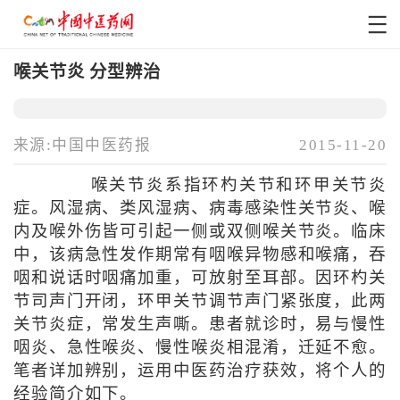
喉关节炎 分型辨治
来源:中国中医药报
2015-11-20
喉关节炎系指环杓关节和环甲关节炎
症。风湿病、类风湿病、病毒感染性关节炎、喉
内及喉外伤皆可引起一侧或双侧喉关节炎。临床
中，该病急性发作期常有咽喉异物感和喉痛，吞
咽和说话时咽痛加重，可放射至耳部。因环杓关
节司声门开闭，环甲关节调节声门紧张度，此两
关节炎症，常发生声嘶。患者就诊时，易与慢性
咽炎、急性喉炎、慢性喉炎相混淆，迁延不愈。
笔者详加辨别，运用中医药治疗获效，将个人的
经验简介如下。