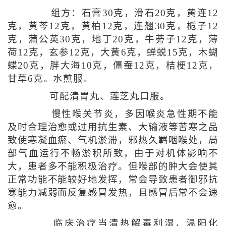
组方：石膏30克，滑石20克，黄连12
克，黄芩12克，黄柏12克，连翘30克，栀子12
克，蒲公英30克，地丁20克，牛蒡子12克，薄
荷12克，玄参12克，大黄6克，蝉蜕15克，木蝴
蝶20克，胖大海10克，僵蚕12克，桔梗12克，
甘草6克。水煎服。
可配清胃丸、莲芝丸口服。
慢性喉关节炎，多因喉炎急性期不能
及时合理治愈或过用抗生素、大输液等苦寒之品
致使寒凝血瘀、气机淤滞，邪热久羁咽喉处，局
部气血运行不畅淤积所致，由于对机体影响不
大，患者多不能积极治疗。但喉部的肿大会使其
正常功能不能较好地发挥，常会导致患者御邪抗
寒能力减弱而反复感冒发热，且感冒后常不会速
愈。
临床治疗当清热解毒利湿，温阳化