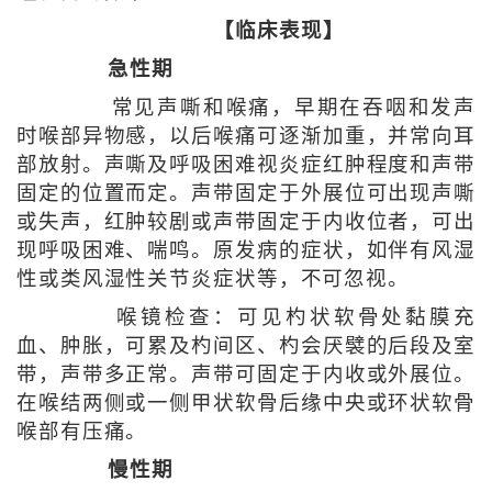
【临床表现】
急性期
常见声嘶和喉痛，早期在吞咽和发声
时喉部异物感，以后喉痛可逐渐加重，并常向耳
部放射。声嘶及呼吸困难视炎症红肿程度和声带
固定的位置而定。声带固定于外展位可出现声嘶
或失声，红肿较剧或声带固定于内收位者，可出
现呼吸困难、喘鸣。原发病的症状，如伴有风湿
性或类风湿性关节炎症状等，不可忽视。
喉镜检查：可见杓状软骨处黏膜充
血、肿胀，可累及杓间区、杓会厌襞的后段及室
带，声带多正常。声带可固定于内收或外展位。
在喉结两侧或一侧甲状软骨后缘中央或环状软骨
喉部有压痛。
慢性期