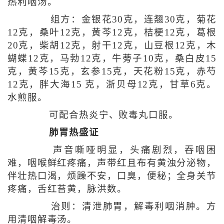
热利咽汤。
组方：金银花30克，连翘30克，菊花
12克，桑叶12克，黄芩12克，桔梗12克，葛根
20克，柴胡12克，射干12克，山豆根12克，木
蝴蝶12克，马勃12克，牛蒡子10克，桑白皮15
克，黄芩15克，玄参15克，天花粉15克，赤芍
12克，胖大海15 克，浙贝母12克，甘草6克。
水煎服。
可配合热炎宁、败毒丸口服。
肺胃热盛证
声音嘶哑明显，头痛剧烈，吞咽困
难，咽喉鲜红疼痛，声带红且布有黄浊分泌物，
伴壮热口渴，烦躁不安，口臭，便秘；全身关节
疼痛，舌红苔黄，脉洪数。
治则：清泄肺胃，解毒利咽消肿。方
用清咽解毒汤。