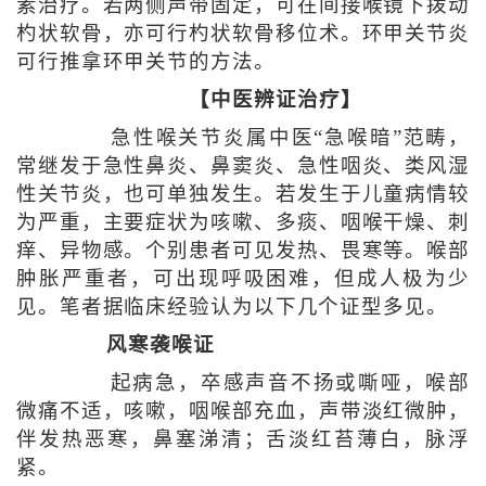
素治疗。若两侧声带固定，可在间接喉镜下拨动
杓状软骨，亦可行杓状软骨移位术。环甲关节炎
可行推拿环甲关节的方法。
【中医辨证治疗】
急性喉关节炎属中医“急喉暗”范畴，
常继发于急性鼻炎、鼻窦炎、急性咽炎、类风湿
性关节炎，也可单独发生。若发生于儿童病情较
为严重，主要症状为咳嗽、多痰、咽喉干燥、刺
痒、异物感。个别患者可见发热、畏寒等。喉部
肿胀严重者，可出现呼吸困难，但成人极为少
见。笔者据临床经验认为以下几个证型多见。
风寒袭喉证
起病急，卒感声音不扬或嘶哑，喉部
微痛不适，咳嗽，咽喉部充血，声带淡红微肿，
伴发热恶寒，鼻塞涕清；舌淡红苔薄白，脉浮
紧。