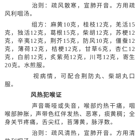
治则：疏风散寒，宣肺开音。方用疏
风利咽汤。
组方：麻黄10克，桂枝12克，羌活15
克，独活12克，葛根15克，柴胡12克，苏梗12
克，辛夷12克，荆芥15克，防风10克，僵蚕12
克，薄荷12克，桔梗12克，甘草6克，杏仁12
克，白前12克，炙紫苑12克，川芎12克，寄生
20克。水煎服。
视病情，可配合荆防丸、柴胡丸口
服。
风热犯喉证
声音嘶哑或失音，喉部灼热干痛，咽
喉部肿胀，声带色红伴发热、恶寒，痰黄稠；全
身关节疼痛，舌尖红，苔薄黄，脉浮数。
治则：疏风清热，宣肺开音。方用清